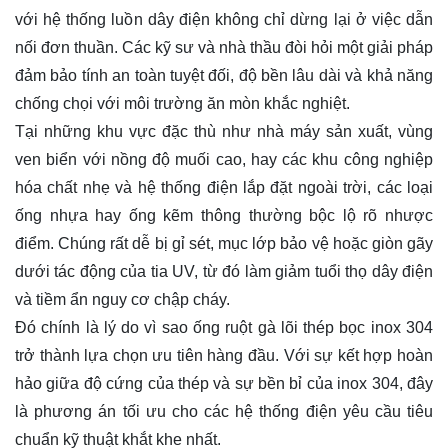
với hệ thống luồn dây điện không chỉ dừng lại ở việc dẫn
nối đơn thuần. Các kỹ sư và nhà thầu đòi hỏi một giải pháp
đảm bảo tính an toàn tuyệt đối, độ bền lâu dài và khả năng
chống chọi với môi trường ăn mòn khắc nghiệt.
Tại những khu vực đặc thù như nhà máy sản xuất, vùng
ven biển với nồng độ muối cao, hay các khu công nghiệp
hóa chất nhẹ và hệ thống điện lắp đặt ngoài trời, các loại
ống nhựa hay ống kẽm thông thường bộc lộ rõ nhược
điểm. Chúng rất dễ bị gỉ sét, mục lớp bảo vệ hoặc giòn gãy
dưới tác động của tia UV, từ đó làm giảm tuổi thọ dây điện
và tiềm ẩn nguy cơ chập cháy.
Đó chính là lý do vì sao ống ruột gà lõi thép bọc inox 304
trở thành lựa chọn ưu tiên hàng đầu. Với sự kết hợp hoàn
hảo giữa độ cứng của thép và sự bền bỉ của inox 304, đây
là phương án tối ưu cho các hệ thống điện yêu cầu tiêu
chuẩn kỹ thuật khắt khe nhất.