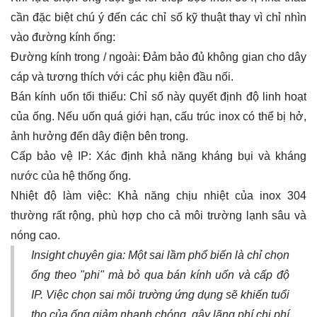
cần đặc biệt chú ý đến các chỉ số kỹ thuật thay vì chỉ nhìn
vào đường kính ống:
Đường kính trong / ngoài: Đảm bảo đủ không gian cho dây
cáp và tương thích với các phụ kiện đầu nối.
Bán kính uốn tối thiểu: Chỉ số này quyết định độ linh hoạt
của ống. Nếu uốn quá giới hạn, cấu trúc inox có thể bị hở,
ảnh hưởng đến dây điện bên trong.
Cấp bảo vệ IP: Xác định khả năng kháng bụi và kháng
nước của hệ thống ống.
Nhiệt độ làm việc: Khả năng chịu nhiệt của inox 304
thường rất rộng, phù hợp cho cả môi trường lạnh sâu và
nóng cao.
Insight chuyên gia: Một sai lầm phổ biến là chỉ chọn
ống theo "phi" mà bỏ qua bán kính uốn và cấp độ
IP. Việc chọn sai môi trường ứng dụng sẽ khiến tuổi
thọ của ống giảm nhanh chóng, gây lãng phí chi phí