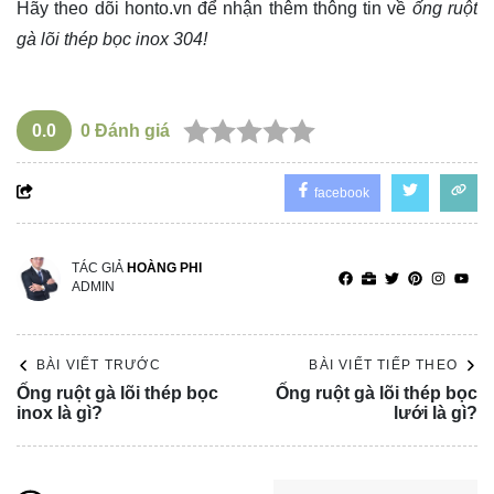
Hãy theo dõi
honto.vn
để nhận thêm thông tin về
ống ruột
gà lõi thép bọc inox 304!
0.0
0
Đánh giá
facebook
TÁC GIẢ
HOÀNG PHI
ADMIN
BÀI VIẾT TRƯỚC
BÀI VIẾT TIẾP THEO
Ống ruột gà lõi thép bọc
Ống ruột gà lõi thép bọc
inox là gì?
lưới là gì?