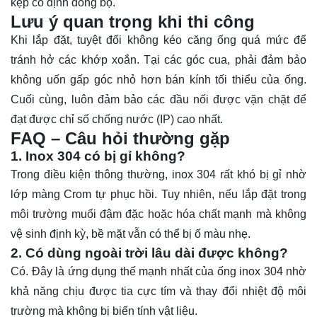
kẹp cố định đồng bộ.
Lưu ý quan trọng khi thi công
Khi lắp đặt, tuyệt đối không kéo căng ống quá mức để
tránh hở các khớp xoắn. Tại các góc cua, phải đảm bảo
không uốn gấp góc nhỏ hơn bán kính tối thiểu của ống.
Cuối cùng, luôn đảm bảo các đầu nối được vặn chặt để
đạt được chỉ số chống nước (IP) cao nhất.
FAQ – Câu hỏi thường gặp
1. Inox 304 có bị gỉ không?
Trong điều kiện thông thường, inox 304 rất khó bị gỉ nhờ
lớp màng Crom tự phục hồi. Tuy nhiên, nếu lắp đặt trong
môi trường muối đậm đặc hoặc hóa chất mạnh mà không
vệ sinh định kỳ, bề mặt vẫn có thể bị ố màu nhẹ.
2. Có dùng ngoài trời lâu dài được không?
Có. Đây là ứng dụng thế mạnh nhất của ống inox 304 nhờ
khả năng chịu được tia cực tím và thay đổi nhiệt độ môi
trường mà không bị biến tính vật liệu.