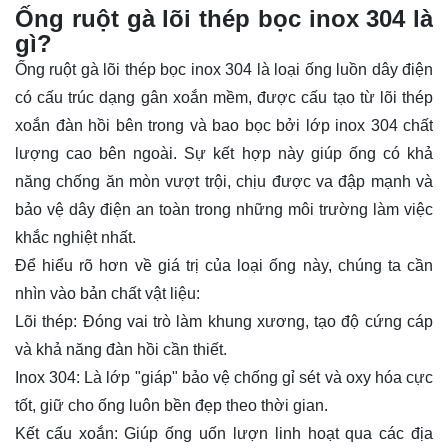
Ống ruột gà lõi thép bọc inox 304 là
gì?
Ống ruột gà
lõi thép bọc inox 304 là loại ống luồn dây điện
có cấu trúc dạng gân xoắn mềm, được cấu tạo từ lõi thép
xoắn đàn hồi bên trong và bao bọc bởi lớp inox 304 chất
lượng cao bên ngoài. Sự kết hợp này giúp ống có khả
năng chống ăn mòn vượt trội, chịu được va đập mạnh và
bảo vệ dây điện an toàn trong những môi trường làm việc
khắc nghiệt nhất.
Để hiểu rõ hơn về giá trị của loại ống này, chúng ta cần
nhìn vào bản chất vật liệu:
Lõi thép: Đóng vai trò làm khung xương, tạo độ cứng cáp
và khả năng đàn hồi cần thiết.
Inox 304: Là lớp "giáp" bảo vệ chống gỉ sét và oxy hóa cực
tốt, giữ cho ống luôn bền đẹp theo thời gian.
Kết cấu xoắn: Giúp ống uốn lượn linh hoạt qua các địa