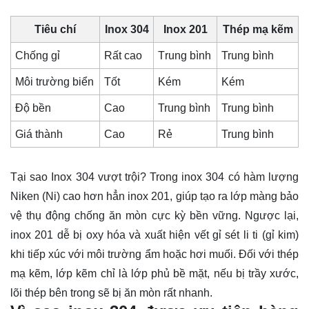
Tiêu chí
Inox 304
Inox 201
Thép mạ kẽm
Chống gỉ
Rất cao
Trung bình
Trung bình
Môi trường biển
Tốt
Kém
Kém
Độ bền
Cao
Trung bình
Trung bình
Giá thành
Cao
Rẻ
Trung bình
Tại sao Inox 304 vượt trội? Trong inox 304 có hàm lượng
Niken (Ni) cao hơn hẳn inox 201, giúp tạo ra lớp màng bảo
vệ thụ động chống ăn mòn cực kỳ bền vững. Ngược lại,
inox 201 dễ bị oxy hóa và xuất hiện vết gỉ sét li ti (gỉ kim)
khi tiếp xúc với môi trường ẩm hoặc hơi muối. Đối với thép
mạ kẽm, lớp kẽm chỉ là lớp phủ bề mặt, nếu bị trầy xước,
lõi thép bên trong sẽ bị ăn mòn rất nhanh.