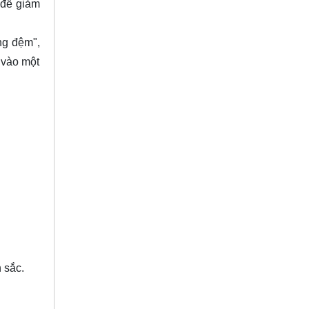
 để giảm
ng đệm",
g vào một
 sắc.