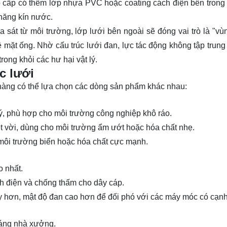
 cấp có thêm lớp nhựa PVC hoặc coating cách điện bên trong
 năng kín nước.
a sát từ môi trường, lớp lưới bên ngoài sẽ đóng vai trò là "vù
 bề mặt ống. Nhờ cấu trúc lưới đan, lực tác động không tập trun
rong khỏi các hư hại vật lý.
c lưới
 hàng có thể lựa chọn các dòng sản phẩm khác nhau:
 lý, phù hợp cho môi trường công nghiệp khô ráo.
ệt vời, dùng cho môi trường ẩm ướt hoặc hóa chất nhẹ.
môi trường biển hoặc hóa chất cực mạnh.
o nhất.
h điện và chống thấm cho dây cáp.
y hơn, mật độ đan cao hơn để đối phó với các máy móc có cạnh
sáng nhà xưởng.