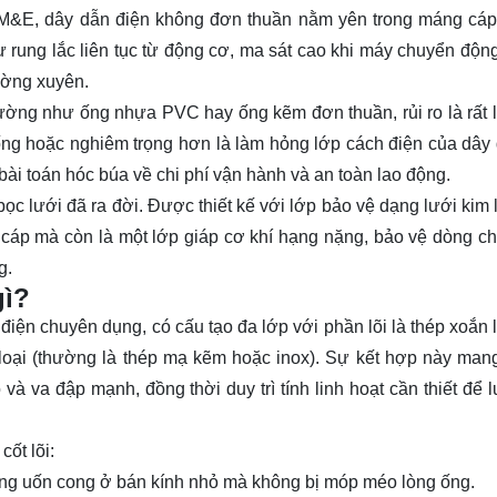
M&E, dây dẫn điện không đơn thuần nằm yên trong máng cá
sự
rung lắc liên tục
từ động cơ,
ma sát cao
khi máy chuyển động
ờng xuyên.
hường như ống nhựa PVC hay ống kẽm đơn thuần, rủi ro là rất 
ống hoặc nghiêm trọng hơn là làm hỏng lớp cách điện của dây
 bài toán hóc búa về chi phí vận hành và an toàn lao động.
 bọc lưới
đã ra đời. Được thiết kế với lớp bảo vệ dạng lưới kim 
n cáp mà còn là một lớp giáp cơ khí hạng nặng, bảo vệ dòng c
g.
gì?
 điện chuyên dụng, có cấu tạo đa lớp với phần lõi là thép xoắn 
loại (thường là thép mạ kẽm hoặc inox). Sự kết hợp này mang
à va đập mạnh, đồng thời duy trì tính linh hoạt cần thiết để l
ốt lõi:
 ống uốn cong ở bán kính nhỏ mà không bị móp méo lòng ống.