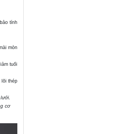
bảo tính
 mài mòn
iảm tuổi
 lõi thép
lưới.
ng cơ