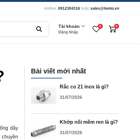
Hotline:
0912304316
hoặc
sales@honto.vn
Tài khoản
0
0
Đăng Nhập
Bài viết mới nhất
?
Rắc co 21 inox là gì?
31/07/2026
Khớp nối mềm ren là gì?
hống dây
31/07/2026
 chuyền