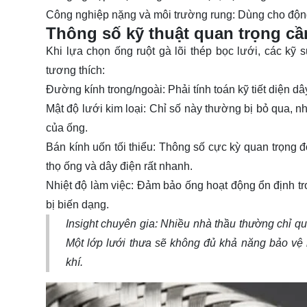
Công nghiệp nặng và môi trường rung
: Dùng cho độn
Thông số kỹ thuật quan trọng cầ
Khi lựa chọn
ống ruột gà lõi thép bọc lưới
, các kỹ 
tương thích:
Đường kính trong/ngoài
: Phải tính toán kỹ tiết diện
Mật độ lưới kim loại
: Chỉ số này thường bị bỏ qua, n
của ống.
Bán kính uốn tối thiểu
: Thông số cực kỳ quan trọng đ
thọ ống và dây điện rất nhanh.
Nhiệt độ làm việc
: Đảm bảo ống hoạt động ổn định tron
bị biến dạng.
Insight chuyên gia: Nhiều nhà thầu thường chỉ q
Một lớp lưới thưa sẽ không đủ khả năng bảo vệ 
khí.