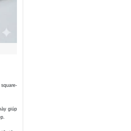
c square-
này giúp
ép.