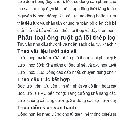
Lớp đệm trong (tùy chọn)
: Một số dòng sản phẩm cao
ma sát cho dây điện khi luồn cáp, đồng thời tăng khả
Nguyên lý hoạt động
: Khi có lực tác động hoặc sự m
triệt tiêu lực và phân tán chúng ra toàn bộ diện tích
điểm, từ đó bảo vệ toàn diện lõi thép và dây điện bên t
Phân loại ống ruột gà lõi thép bọ
Tùy vào nhu cầu thực tế và ngân sách đầu tư, khách
Theo vật liệu lưới bảo vệ
Lưới thép mạ kẽm
: Giải pháp phổ thông, chi phí hợp
Lưới inox 304
: Khả năng chống gỉ sét và oxy hóa tuy
Lưới inox 316
: Dòng cao cấp nhất, chuyên dụng cho 
Theo cấu trúc kết hợp
Bọc lưới trần
: Ưu tiên tính tản nhiệt và độ linh hoạt ca
Bọc lưới + PVC bên trong
: Tăng cường khả năng các
Lưới chống cắt tăng cường
: Sử dụng các sợi lưới dà
Theo điều kiện vận hành
Công nghiệp nhẹ
: Dùng cho tủ điện, hệ thống chiếu 