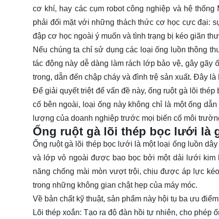
cơ khí
, hay các cụm
robot công nghiệp
và hệ thống 
phải đối mặt với những thách thức cơ học cực đại: 
đập cơ học ngoài ý muốn và tình trạng bị
kéo giãn
thư
Nếu chúng ta chỉ sử dụng các loại ống luồn thông t
tác động này dễ dàng làm
rách lớp bảo vệ
, gây gãy 
trong, dẫn đến chập cháy và đình trệ sản xuất. Đây là
Để giải quyết triệt để vấn đề này,
ống ruột gà lõi thép
cố bên ngoài, loại ống này không chỉ là một ống dẫ
lượng của doanh nghiệp trước mọi biến cố môi trườn
Ống ruột gà lõi thép bọc lưới là 
Ống ruột gà
lõi thép bọc lưới
là một loại ống luồn dây
và lớp vỏ ngoài được bao bọc bởi một dải lưới kim 
năng chống mài mòn vượt trội, chịu được áp lực kéo v
trong những không gian chật hẹp của máy móc.
Về bản chất kỹ thuật, sản phẩm này hội tụ ba ưu điểm c
Lõi thép xoắn
: Tạo ra độ đàn hồi tự nhiên, cho phép