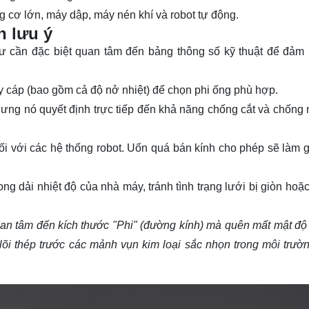
g cơ lớn, máy dập, máy nén khí và robot tự động.
n lưu ý
sư cần đặc biệt quan tâm đến bảng thông số kỹ thuật để đảm 
 dây cáp (bao gồm cả độ nở nhiệt) để chọn phi ống phù hợp.
hưng nó quyết định trực tiếp đến khả năng chống cắt và chống
ối với các hệ thống robot. Uốn quá bán kính cho phép sẽ làm g
g dải nhiệt độ của nhà máy, tránh tình trạng lưới bị giòn hoặc
uan tâm đến kích thước "Phi" (đường kính) mà quên mất mật độ 
lõi thép trước các mảnh vụn kim loại sắc nhọn trong môi trườ