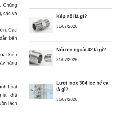
p. Chúng
, các va
Kép nối là gì?
31/07/2026
lớn. Các
 dẫn bên
Nối ren ngoài 42 là gì?
loại kiên
31/07/2026
hảy năng
Lưới inox 304 lọc bể cá
linh hoạt
là gì?
 lại khả
31/07/2026
uồn lách