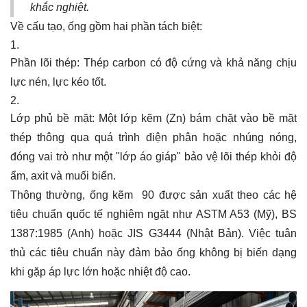
khắc nghiệt.
Về cấu tạo, ống gồm hai phần tách biệt:
Phần lõi thép: Thép carbon có độ cứng và khả năng chịu
lực nén, lực kéo tốt.
Lớp phủ bề mặt: Một lớp kẽm (Zn) bám chặt vào bề mặt
thép thông qua quá trình điện phân hoặc nhúng nóng,
đóng vai trò như một "lớp áo giáp" bảo vệ lõi thép khỏi độ
ẩm, axit và muối biển.
Thông thường, ống kẽm 90 được sản xuất theo các hệ
tiêu chuẩn quốc tế nghiêm ngặt như ASTM A53 (Mỹ), BS
1387:1985 (Anh) hoặc JIS G3444 (Nhật Bản). Việc tuân
thủ các tiêu chuẩn này đảm bảo ống không bị biến dạng
khi gặp áp lực lớn hoặc nhiệt độ cao.