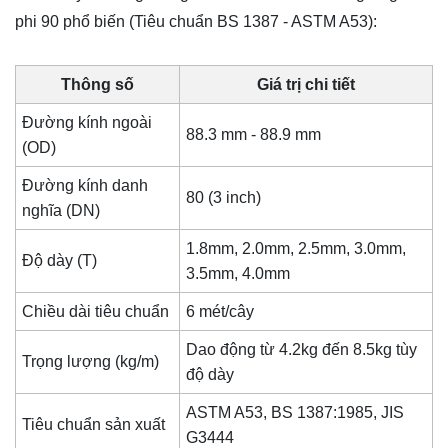
phi 90 phổ biến (Tiêu chuẩn BS 1387 - ASTM A53):
Thông số
Giá trị chi tiết
Đường kính ngoài
88.3 mm - 88.9 mm
(OD)
Đường kính danh
80 (3 inch)
nghĩa (DN)
1.8mm, 2.0mm, 2.5mm, 3.0mm,
Độ dày (T)
3.5mm, 4.0mm
Chiều dài tiêu chuẩn
6 mét/cây
Dao động từ 4.2kg đến 8.5kg tùy
Trọng lượng (kg/m)
độ dày
ASTM A53, BS 1387:1985,
JIS
Tiêu chuẩn sản xuất
G3444