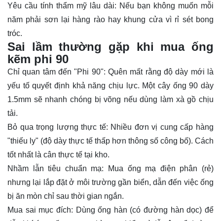
Yêu cầu tính thẩm mỹ lâu dài: Nếu bạn không muốn mỗi
năm phải sơn lại hàng rào hay khung cửa vì rỉ sét bong
tróc.
Sai lầm thường gặp khi mua ống
kẽm phi 90
Chỉ quan tâm đến "Phi 90": Quên mất rằng độ dày mới là
yếu tố quyết định khả năng chịu lực. Một cây ống 90 dày
1.5mm sẽ nhanh chóng bị võng nếu dùng làm xà gồ chịu
tải.
Bỏ qua trọng lượng thực tế: Nhiều đơn vị cung cấp hàng
"thiếu ly" (độ dày thực tế thấp hơn thông số công bố). Cách
tốt nhất là cân thực tế tại kho.
Nhầm lẫn tiêu chuẩn mạ: Mua ống mạ điện phân (rẻ)
nhưng lại lắp đặt ở môi trường gần biển, dẫn đến việc ống
bị ăn mòn chỉ sau thời gian ngắn.
Mua sai mục đích: Dùng ống hàn (có đường hàn dọc) để