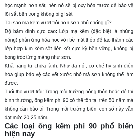
học mạnh hơn sắt, nên nó sẽ bị oxy hóa trước để bảo vệ
lõi sắt bên trong không bị gỉ sét.
Tại sao mạ kẽm vượt trội hơn sơn phủ chống gỉ?
Độ bám dính cực cao: Lớp mạ kẽm (đặc biệt là nhúng
nóng) phản ứng hóa học với bề mặt thép để tạo thành các
lớp hợp kim kẽm-sắt liên kết cực kỳ bền vững, không bị
bong tróc từng mảng như sơn.
Khả năng tự chữa lành: Như đã nói, cơ chế hy sinh điện
hóa giúp bảo vệ các vết xước nhỏ mà sơn không thể làm
được.
Tuổi thọ vượt trội: Trong môi trường nông thôn hoặc đô thị
bình thường, ống kẽm phi 90 có thể tồn tại trên 50 năm mà
không cần bảo trì. Trong môi trường biển, con số này vẫn
đạt mức 20-25 năm.
Các loại ống kẽm phi 90 phổ biến
hiện nay