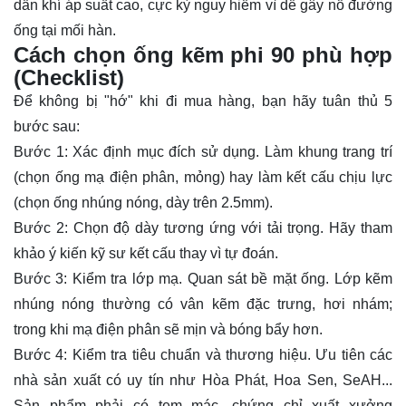
dẫn khí áp suất cao, cực kỳ nguy hiểm vì dễ gây nổ đường
ống tại mối hàn.
Cách chọn ống kẽm phi 90 phù hợp
(Checklist)
Để không bị "hớ" khi đi mua hàng, bạn hãy tuân thủ 5
bước sau:
Bước 1: Xác định mục đích sử dụng. Làm khung trang trí
(chọn ống mạ điện phân, mỏng) hay làm kết cấu chịu lực
(chọn ống nhúng nóng, dày trên 2.5mm).
Bước 2: Chọn độ dày tương ứng với tải trọng. Hãy tham
khảo ý kiến kỹ sư kết cấu thay vì tự đoán.
Bước 3: Kiểm tra lớp mạ. Quan sát bề mặt ống. Lớp kẽm
nhúng nóng thường có vân kẽm đặc trưng, hơi nhám;
trong khi mạ điện phân sẽ mịn và bóng bẩy hơn.
Bước 4: Kiểm tra tiêu chuẩn và thương hiệu. Ưu tiên các
nhà sản xuất có uy tín như Hòa Phát, Hoa Sen, SeAH...
Sản phẩm phải có tem mác, chứng chỉ xuất xưởng