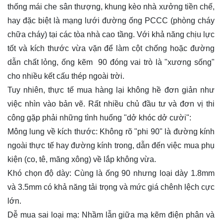
thống mái che sân thượng, khung kèo nhà xưởng tiền chế,
hay đặc biệt là mạng lưới đường ống PCCC (phòng cháy
chữa cháy) tại các tòa nhà cao tầng. Với khả năng chịu lực
tốt và kích thước vừa vặn để làm cột chống hoặc đường
dẫn chất lỏng, ống kẽm 90 đóng vai trò là "xương sống"
cho nhiều kết cấu thép ngoài trời.
Tuy nhiên, thực tế mua hàng lại không hề đơn giản như
việc nhìn vào bản vẽ. Rất nhiều chủ đầu tư và đơn vị thi
công gặp phải những tình huống "dở khóc dở cười":
Mông lung về kích thước: Không rõ "phi 90" là đường kính
ngoài thực tế hay đường kính trong, dẫn đến việc mua phụ
kiện (co, tê, măng xông) về lắp không vừa.
Khó chọn độ dày: Cùng là ống 90 nhưng loại dày 1.8mm
và 3.5mm có khả năng tải trọng và mức giá chênh lệch cực
lớn.
Dễ mua sai loại mạ: Nhầm lẫn giữa mạ kẽm điện phân và