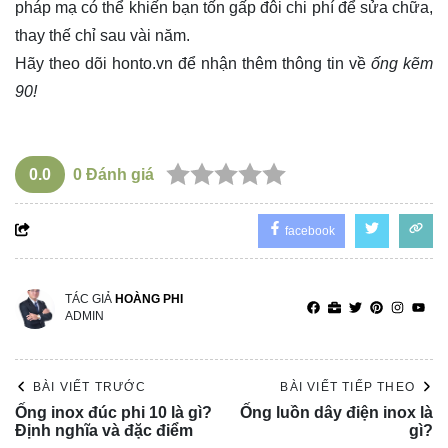
pháp mạ có thể khiến bạn tốn gấp đôi chi phí để sửa chữa,
thay thế chỉ sau vài năm.
Hãy theo dõi
honto.vn
để nhận thêm thông tin về
ống kẽm
90!
0.0
0
Đánh giá
facebook
TÁC GIẢ
HOÀNG PHI
ADMIN
BÀI VIẾT TRƯỚC
BÀI VIẾT TIẾP THEO
Ống inox đúc phi 10 là gì?
Ống luồn dây điện inox là
Định nghĩa và đặc điểm
gì?