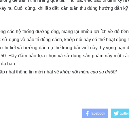
ống để tránh tình trạng quá tải. Thứ ba, việc bảo trì định kỳ là 
xảy ra. Cuối cùng, khi lắp đặt, cần tuân thủ đúng hướng dẫn kỹ
ong các hệ thống đường ống, mang lại nhiều lợi ích về độ bền
sử dụng và bảo trì đúng cách, khớp nối này có thể hoạt động 
 chi tiết và hướng dẫn cụ thể trong bài viết này, hy vọng bạn đ
 dn50. Hãy đảm bảo lựa chọn và sử dụng sản phẩm này một cá
của bạn.
ập nhật thông tin mới nhất về
khớp nối mềm cao su dn50!
facebook
twitter