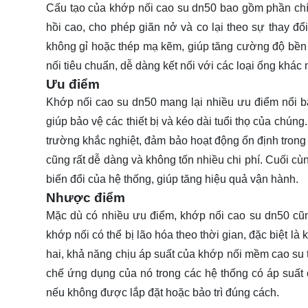
Cấu tạo của khớp nối cao su dn50 bao gồm phần chính
hồi cao, cho phép giãn nở và co lại theo sự thay đổ
không gỉ hoặc thép mạ kẽm, giúp tăng cường độ bền 
nối tiêu chuẩn, dễ dàng kết nối với các loại ống khác 
Ưu điểm
Khớp nối cao su dn50 mang lại nhiều ưu điểm nổi bậ
giúp bảo vệ các thiết bị và kéo dài tuổi thọ của chú
trường khắc nghiệt, đảm bảo hoạt động ổn định trong 
cũng rất dễ dàng và không tốn nhiều chi phí. Cuối cùn
biến đổi của hệ thống, giúp tăng hiệu quả vận hành.
Nhược điểm
Mặc dù có nhiều ưu điểm, khớp nối cao su dn50 cũn
khớp nối có thể bị lão hóa theo thời gian, đặc biệt l
hai, khả năng chịu áp suất của khớp nối mềm cao su t
chế ứng dụng của nó trong các hệ thống có áp suất c
nếu không được lắp đặt hoặc bảo trì đúng cách.