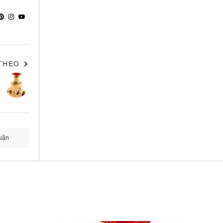
 THEO
uận