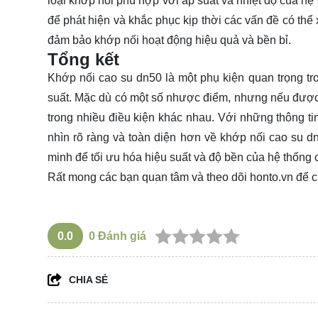
loại khớp nối phù hợp với áp suất và nhiệt độ của hệ th
để phát hiện và khắc phục kịp thời các vấn đề có thể 
đảm bảo khớp nối hoạt động hiệu quả và bền bỉ.
Tổng kết
Khớp nối cao su dn50 là một phụ kiện quan trọng tr
suất. Mặc dù có một số nhược điểm, nhưng nếu được 
trong nhiều điều kiện khác nhau. Với những thông tin
nhìn rõ ràng và toàn diện hơn về khớp nối cao su
minh để tối ưu hóa hiệu suất và độ bền của hệ thống 
Rất mong các bạn quan tâm và theo dõi
honto.vn
để c
0.0
0
Đánh giá
CHIA SẺ