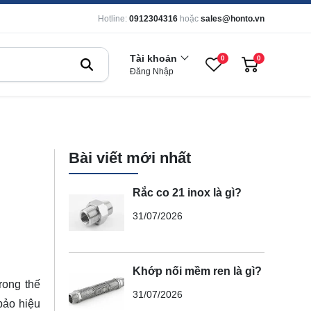
Hotline:
0912304316
hoặc
sales@honto.vn
Tài khoản
0
0
Đăng Nhập
Bài viết mới nhất
Rắc co 21 inox là gì?
31/07/2026
Khớp nối mềm ren là gì?
Trong thế
31/07/2026
bảo hiệu