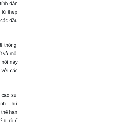
tính đàn
 từ thép
 các đầu
ệ thống,
t và môi
 nối này
g với các
 cao su,
mạnh. Thứ
 thể hạn
bị rò rỉ