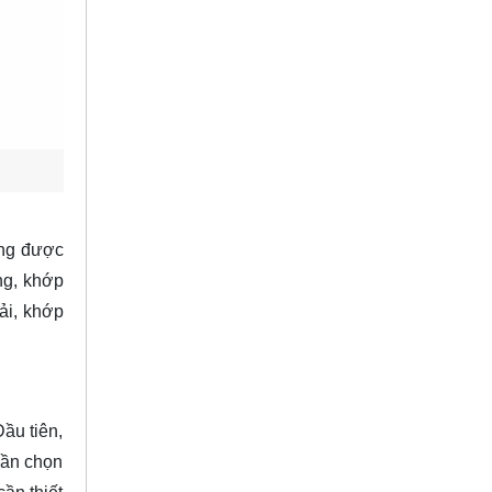
ờng được
ng, khớp
ải, khớp
ầu tiên,
cần chọn