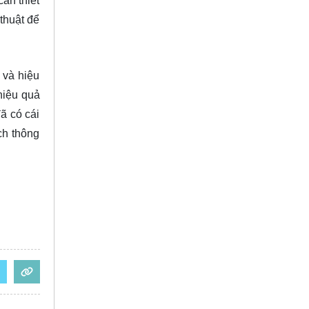
cần thiết
 thuật để
 và hiệu
hiệu quả
ã có cái
ch thông