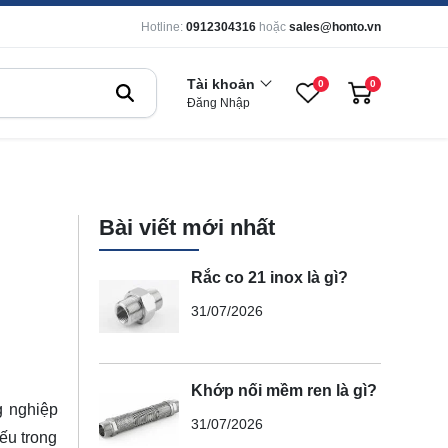
Hotline:
0912304316
hoặc
sales@honto.vn
Tài khoản
0
0
Đăng Nhập
Bài viết mới nhất
Rắc co 21 inox là gì?
31/07/2026
Khớp nối mềm ren là gì?
g nghiệp
31/07/2026
yếu trong