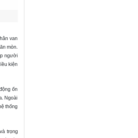
Thân van
 ăn mòn.
ép người
iều kiện
 động ổn
a. Ngoài
hệ thống
và trọng