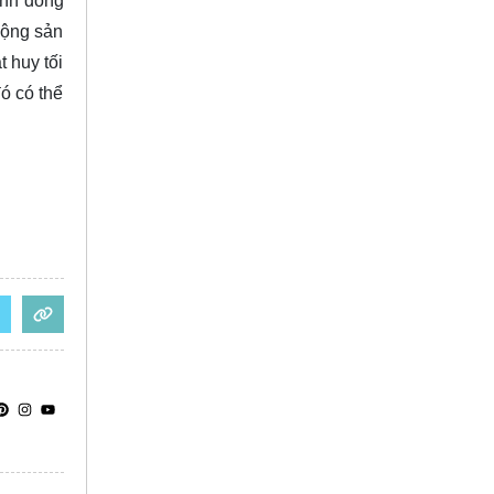
ỉnh dòng
động sản
t huy tối
ó có thể