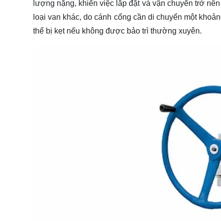
lượng nặng, khiến việc lắp đặt và vận chuyển trở nên
loại van khác, do cánh cổng cần di chuyển một khoảng
thể bị kẹt nếu không được bảo trì thường xuyên.