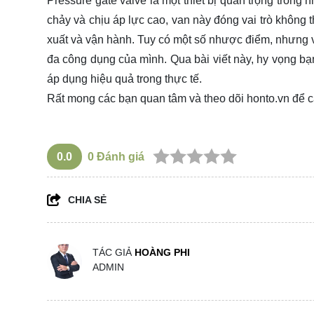
Pressure gate valve là một thiết bị quan trọng trong
chảy và chịu áp lực cao, van này đóng vai trò không 
xuất và vận hành. Tuy có một số nhược điểm, nhưng với
đa công dụng của mình. Qua bài viết này, hy vọng bạn
áp dụng hiệu quả trong thực tế.
Rất mong các bạn quan tâm và theo dõi
honto.vn
để c
0.0
0
Đánh giá
CHIA SẺ
TÁC GIẢ
HOÀNG PHI
ADMIN