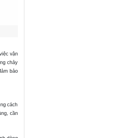
việc vận
òng chảy
 đảm bảo
úng cách
cùng, cần