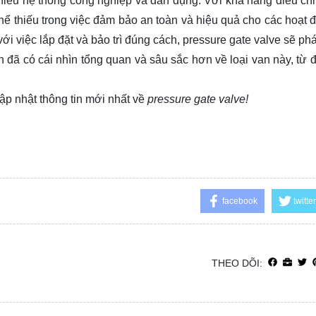
 nhiều hệ thống công nghiệp và dân dụng. Với khả năng điều ch
thể thiếu trong việc đảm bảo an toàn và hiệu quả cho các hoạt 
 việc lắp đặt và bảo trì đúng cách, pressure gate valve sẽ phá
 đã có cái nhìn tổng quan và sâu sắc hơn về loại van này, từ đ
ập nhật thông tin mới nhất về
pressure gate valve!
facebook
twitter
THEO DÕI: