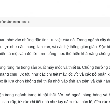
Hình ảnh minh họa (1)
nhau nhờ vào những đặc tính ưu việt của nó. Trong ngành xây d
 lực như cầu thang, lan can, và các hệ thống giàn giáo. Đặc biệ
biển là một vấn đề lớn, ren bằng inox thể hiện khả năng chốn
ng rộng rãi trong sản xuất máy móc và thiết bị. Chúng thường
ng chịu lực tốt, như các chi tiết máy, ốc vít, và các bộ phận 
ox là lựa chọn không thể thiếu nhờ vào tính an toàn và khả nă
n trong ngành trang trí nội thất. Với vẻ ngoài sáng bóng và h
 cao cấp, từ các chi tiết nhỏ như tay nắm cửa, bản lề, đến các