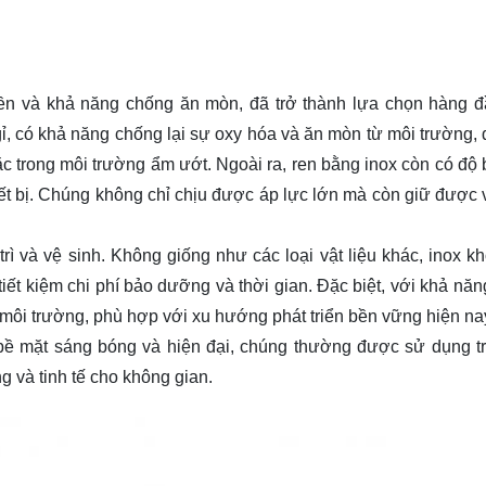
ền và khả năng chống ăn mòn, đã trở thành lựa chọn hàng đ
 gỉ, có khả năng chống lại sự oxy hóa và ăn mòn từ môi trường,
ặc trong môi trường ẩm ướt. Ngoài ra, ren bằng inox còn có độ 
hiết bị. Chúng không chỉ chịu được áp lực lớn mà còn giữ được 
rì và vệ sinh. Không giống như các loại vật liệu khác, inox k
ết kiệm chi phí bảo dưỡng và thời gian. Đặc biệt, với khả năng
i môi trường, phù hợp với xu hướng phát triển bền vững hiện na
 bề mặt sáng bóng và hiện đại, chúng thường được sử dụng t
ng và tinh tế cho không gian.