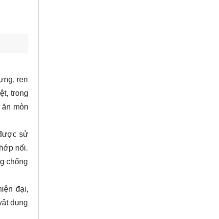
ựng, ren
t, trong
g ăn mòn
 được sử
khớp nối.
ng chống
iện đại,
 vật dụng