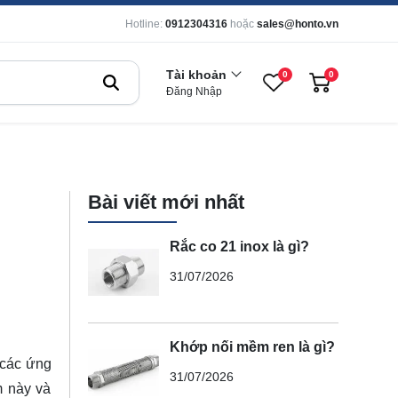
Hotline:
0912304316
hoặc
sales@honto.vn
Tài khoản
0
0
Đăng Nhập
Bài viết mới nhất
Rắc co 21 inox là gì?
31/07/2026
Khớp nối mềm ren là gì?
 các ứng
31/07/2026
m này và