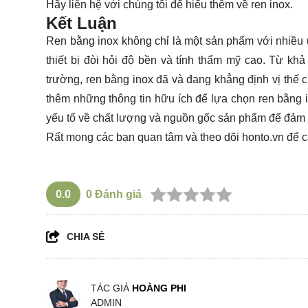
Hãy
liên hệ
với chúng tôi để hiểu thêm về ren inox.
Kết Luận
Ren bằng inox không chỉ là một sản phẩm với nhiều ư
thiết bị đòi hỏi độ bền và tính thẩm mỹ cao. Từ kh
trường, ren bằng inox đã và đang khẳng định vị thế c
thêm những thông tin hữu ích để lựa chọn ren bằng
yếu tố về chất lượng và nguồn gốc sản phẩm để đảm b
Rất mong các bạn quan tâm và theo dõi
honto.vn
để c
0.0
0
Đánh giá
CHIA SẺ
TÁC GIẢ
HOÀNG PHI
ADMIN