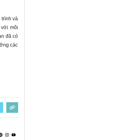
trình và
 với môi
ạn đã có
ưỡng các