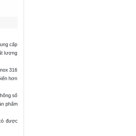
cung cấp
ất lượng
 Inox 316
biến hơn
thông số
sản phẩm
 có được