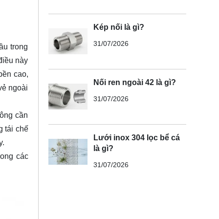
Kép nối là gì?
31/07/2026
ầu trong
 điều này
bền cao,
Nối ren ngoài 42 là gì?
vẻ ngoài
31/07/2026
hông cần
 tái chế
Lưới inox 304 lọc bể cá
y.
là gì?
rong các
31/07/2026