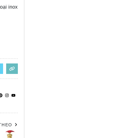
oại inox
 THEO