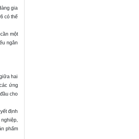
dàng gia
6 có thể
 cần một
nếu ngân
giữa hai
 các ứng
 đầu cho
yết định
 nghiệp,
sản phẩm