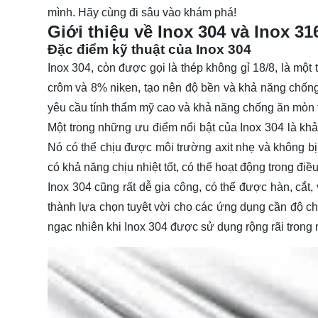
mình. Hãy cùng đi sâu vào
khám phá
!
Giới thiệu về Inox 304 và Inox 31
Đặc điểm kỹ thuật của Inox 304
Inox 304, còn được gọi là thép không gỉ 18/8, là một
crôm và 8% niken, tạo nên độ bền và khả năng chốn
yêu cầu tính thẩm mỹ cao và khả năng chống ăn mòn 
Một trong những ưu điểm nổi bật của Inox 304 là kh
Nó có thể chịu được môi trường axit nhẹ và không bị 
có khả năng chịu nhiệt tốt, có thể hoạt động trong đi
Inox 304 cũng rất dễ gia công, có thể được hàn, cắt,
thành lựa chọn tuyệt vời cho các ứng dụng cần độ ch
ngạc nhiên khi Inox 304 được sử dụng rộng rãi trong