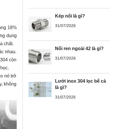
Kép nối là gì?
31/07/2026
oảng 18%
ứng dụng
a chất.
Nối ren ngoài 42 là gì?
ác nhau.
31/07/2026
 304 còn
 học.
o nó trở
Lưới inox 304 lọc bể cá
y, không
là gì?
31/07/2026