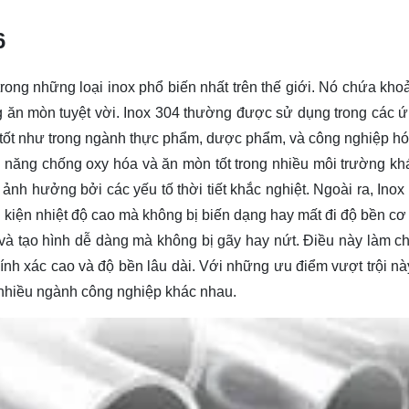
6
 trong những loại inox phổ biến nhất trên thế giới. Nó chứa kh
g ăn mòn tuyệt vời. Inox 304 thường được sử dụng trong các 
tốt như trong ngành thực phẩm, dược phẩm, và công nghiệp hó
ả năng chống oxy hóa và ăn mòn tốt trong nhiều môi trường kh
ảnh hưởng bởi các yếu tố thời tiết khắc nghiệt. Ngoài ra, Inox
ều kiện nhiệt độ cao mà không bị biến dạng hay mất đi độ bền cơ
 và tạo hình dễ dàng mà không bị gãy hay nứt. Điều này làm ch
ính xác cao và độ bền lâu dài. Với những ưu điểm vượt trội nà
 nhiều ngành công nghiệp khác nhau.