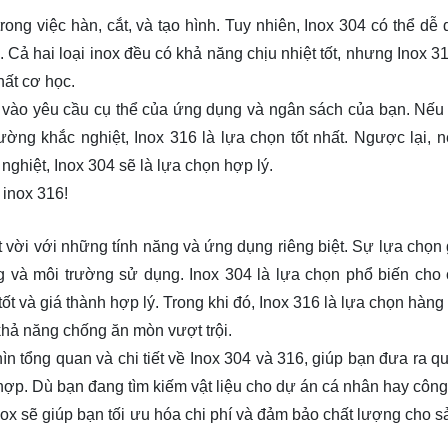
rong việc hàn, cắt, và tạo hình. Tuy nhiên, Inox 304 có thể dễ 
 Cả hai loại inox đều có khả năng chịu nhiệt tốt, nhưng Inox 31
hất cơ học.
c vào yêu cầu cụ thể của ứng dụng và ngân sách của bạn. Nếu
ường khắc nghiệt, Inox 316 là lựa chọn tốt nhất. Ngược lại, 
ghiệt, Inox 304 sẽ là lựa chọn hợp lý.
 inox 316!
t vời với những tính năng và ứng dụng riêng biệt. Sự lựa chọn 
g và môi trường sử dụng. Inox 304 là lựa chọn phổ biến cho
 và giá thành hợp lý. Trong khi đó, Inox 316 là lựa chọn hàng
khả năng chống ăn mòn vượt trội.
ìn tổng quan và chi tiết về Inox 304 và 316, giúp bạn đưa ra qu
 hợp. Dù bạn đang tìm kiếm vật liệu cho dự án cá nhân hay công
nox sẽ giúp bạn tối ưu hóa chi phí và đảm bảo chất lượng cho 