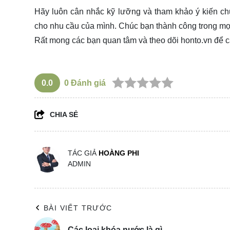
Hãy luôn cân nhắc kỹ lưỡng và tham khảo ý kiến chu
cho nhu cầu của mình. Chúc bạn thành công trong mọ
Rất mong các bạn quan tâm và theo dõi
honto.vn
để c
0.0
0
Đánh giá
CHIA SẺ
TÁC GIẢ
HOÀNG PHI
ADMIN
BÀI VIẾT TRƯỚC
Các loại khóa nước là gì