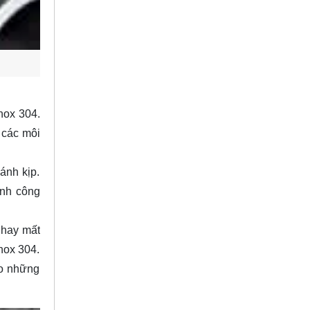
nox 304.
 các môi
ánh kịp.
ành công
 hay mất
nox 304.
ho những