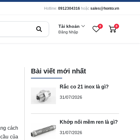
Hotline:
0912304316
hoặc
sales@honto.vn
Tài khoản
0
0
Đăng Nhập
Bài viết mới nhất
Rắc co 21 inox là gì?
31/07/2026
Khớp nối mềm ren là gì?
ằng cách
31/07/2026
 cầu của