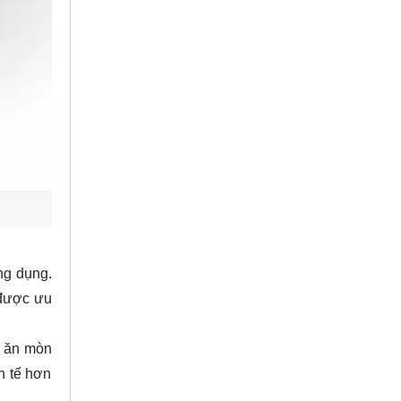
ng dụng.
 được ưu
ự ăn mòn
h tế hơn