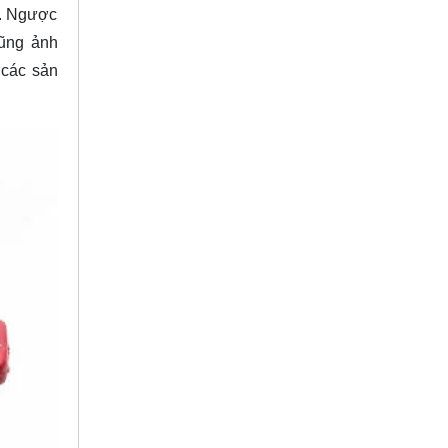
o. Ngược
cũng ảnh
 các sản