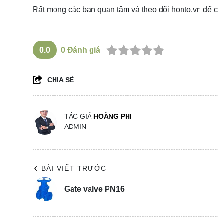
Rất mong các bạn quan tâm và theo dõi
honto.vn
để c
0.0
0
Đánh giá
CHIA SẺ
TÁC GIẢ
HOÀNG PHI
ADMIN
BÀI VIẾT TRƯỚC
Gate valve PN16