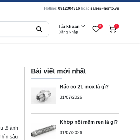
Hotline:
0912304316
hoặc
sales@honto.vn
Tài khoản
0
0
Đăng Nhập
Bài viết mới nhất
Rắc co 21 inox là gì?
31/07/2026
Khớp nối mềm ren là gì?
u tố ảnh
31/07/2026
 nhìn sâu