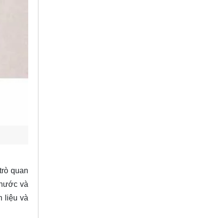
trò quan
thước và
 liệu và