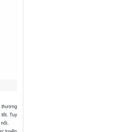
c thương
tốt. Tuy
nổi.
ực tuyến