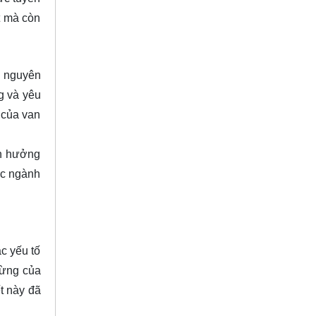
t mà còn
á nguyên
ng và yêu
 của van
nh hưởng
ác ngành
c yếu tố
gừng của
ết này đã