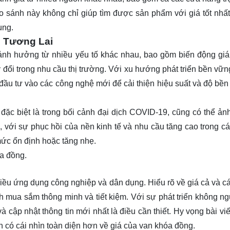
so sánh này không chỉ giúp tìm được sản phẩm với giá tốt nhấ
ụng.
 Tương Lai
u ảnh hưởng từ nhiều yếu tố khác nhau, bao gồm biến động gi
ay đổi trong nhu cầu thị trường. Với xu hướng phát triển bền vữ
 đầu tư vào các công nghệ mới để cải thiện hiệu suất và độ bền
 đặc biệt là trong bối cảnh đại dịch COVID-19, cũng có thể ả
, với sự phục hồi của nền kinh tế và nhu cầu tăng cao trong c
mức ổn định hoặc tăng nhẹ.
óa đồng.
iều ứng dụng công nghiệp và dân dụng. Hiểu rõ về giá cả và cá
h mua sắm thông minh và tiết kiệm. Với sự phát triển không n
à cập nhật thông tin mới nhất là điều cần thiết. Hy vọng bài vi
 có cái nhìn toàn diện hơn về giá của van khóa đồng.