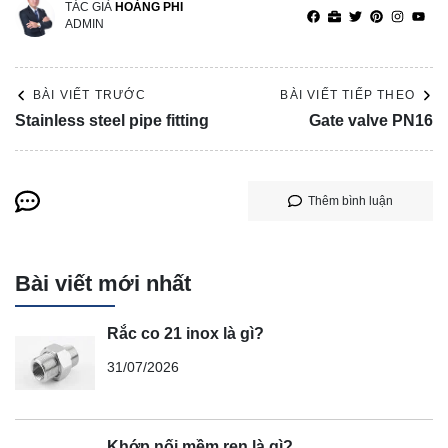
TÁC GIẢ
HOÀNG PHI
ADMIN
BÀI VIẾT TRƯỚC
BÀI VIẾT TIẾP THEO
Stainless steel pipe fitting
Gate valve PN16
Thêm bình luận
Bài viết mới nhất
Rắc co 21 inox là gì?
31/07/2026
Khớp nối mềm ren là gì?