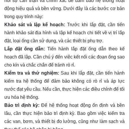
hỏi sự cẩn thận và chính xác để đảm bảo hệ thống hoạt
động hiệu quả và bền vững. Dưới đây là các bước cơ bản
trong quy trình này:
Khảo sát và lập kế hoạch:
Trước khi lắp đặt, cần tiến
hành khảo sát địa hình và lập kế hoạch chi tiết về vị trí lắp
đặt, loại ống cần sử dụng, và các thiết bị phụ trợ.
Lắp đặt ống dẫn:
Tiến hành lắp đặt ống dẫn theo kế
hoạch đã lập. Cần chú ý đến việc kết nối các đoạn ống sao
cho kín và chắc chắn để tránh rò rỉ.
Kiểm tra và thử nghiệm:
Sau khi lắp đặt, cần tiến hành
kiểm tra hệ thống để đảm bảo không có rò rỉ và áp lực
nước đạt yêu cầu. Nếu cần, thực hiện các điều chỉnh để tối
ưu hóa hệ thống.
Bảo trì định kỳ:
Để hệ thống hoạt động ổn định và bền
lâu, cần thực hiện bảo trì định kỳ. Bao gồm việc kiểm tra
các van, bơm, và thiết bị đo lường, cũng như làm sạch và