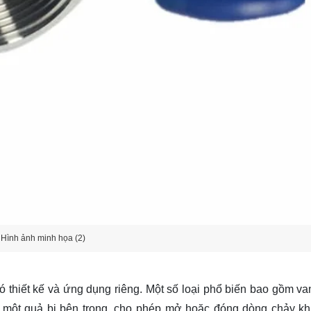
Hình ảnh minh họa (2)
ó thiết kế và ứng dụng riêng. Một số loại phổ biến bao gồm van
i một quả bi bên trong, cho phép mở hoặc đóng dòng chảy khi