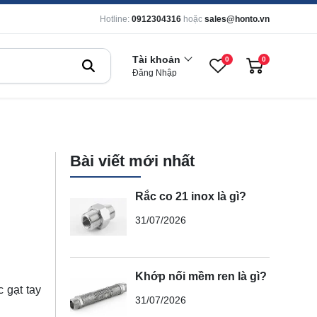
Hotline:
0912304316
hoặc
sales@honto.vn
Tài khoản
0
0
Đăng Nhập
Bài viết mới nhất
Rắc co 21 inox là gì?
31/07/2026
Khớp nối mềm ren là gì?
 gạt tay
31/07/2026