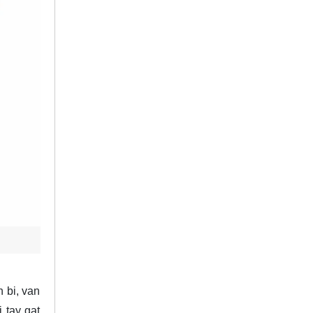
 bi, van
 tay gạt