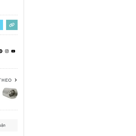
 THEO
uận