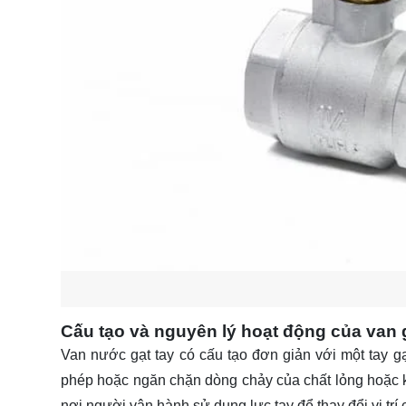
Cấu tạo và nguyên lý hoạt động của van g
Van nước gạt tay có cấu tạo đơn giản với một tay g
phép hoặc ngăn chặn dòng chảy của chất lỏng hoặc k
nơi người vận hành sử dụng lực tay để thay đổi vị trí c