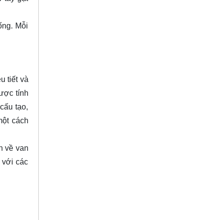
ống. Mỗi
u tiết và
ược tính
cấu tạo,
một cách
ơn về van
 với các