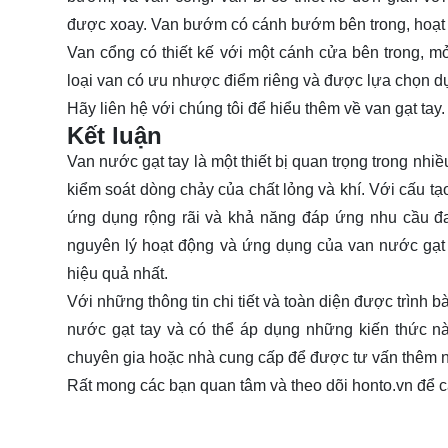
được xoay. Van bướm có cánh bướm bên trong, hoạt đ
Van cổng có thiết kế với một cánh cửa bên trong, 
loại van có ưu nhược điểm riêng và được lựa chọn dự
Hãy
liên hệ
với chúng tôi để hiểu thêm về van gạt tay.
Kết luận
Van nước gạt tay là một thiết bị quan trọng trong nhiề
kiểm soát dòng chảy của chất lỏng và khí. Với cấu t
ứng dụng rộng rãi và khả năng đáp ứng nhu cầu đa
nguyên lý hoạt động và ứng dụng của van nước gạt t
hiệu quả nhất.
Với những thông tin chi tiết và toàn diện được trình b
nước gạt tay và có thể áp dụng những kiến thức nà
chuyên gia hoặc nhà cung cấp để được tư vấn thêm nế
Rất mong các bạn quan tâm và theo dõi
honto.vn
để c