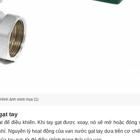
Hình ảnh minh họa (1)
ạt tay
ạt để điều khiển. Khi tay gạt được xoay, nó sẽ mở hoặc đóng 
hí. Nguyên lý hoạt động của van nước gạt tay dựa trên cơ chế
ủa tay gạt, từ đó điều chỉnh trạng thái của van.