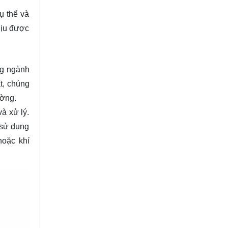
ụ thể và
hịu được
ng ngành
t, chúng
ường.
à xử lý.
 sử dụng
hoặc khí