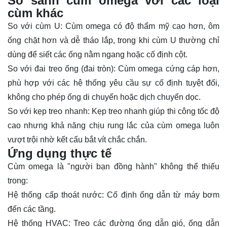
So sánh cùm omega với các loại
cùm khác
So với cùm U: Cùm omega có độ thẩm mỹ cao hơn, ôm
ống chặt hơn và dễ tháo lắp, trong khi cùm U thường chỉ
dùng để siết các ống nằm ngang hoặc cố định cột.
So với đai treo ống (đai tròn): Cùm omega cứng cáp hơn,
phù hợp với các hệ thống yêu cầu sự cố định tuyệt đối,
không cho phép ống di chuyển hoặc dịch chuyển dọc.
So với kẹp treo nhanh: Kẹp treo nhanh giúp thi công tốc độ
cao nhưng khả năng chịu rung lắc của cùm omega luôn
vượt trội nhờ kết cấu bắt vít chắc chắn.
Ứng dụng thực tế
Cùm omega là "người bạn đồng hành" không thể thiếu
trong:
Hệ thống cấp thoát nước: Cố định ống dẫn từ máy bơm
đến các tầng.
Hệ thống HVAC: Treo các đường ống dẫn gió, ống dẫn