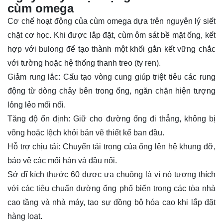
cùm omega
Cơ chế hoạt động của cùm omega dựa trên nguyên lý siết
chặt cơ học. Khi được lắp đặt, cùm ôm sát bề mặt ống, kết
hợp với bulong để tạo thành một khối gắn kết vững chắc
với tường hoặc hệ thống thanh treo (ty ren).
Giảm rung lắc: Cấu tạo vòng cung giúp triệt tiêu các rung
động từ dòng chảy bên trong ống, ngăn chặn hiện tượng
lỏng lẻo mối nối.
Tăng độ ổn định: Giữ cho đường ống đi thẳng, không bị
võng hoặc lệch khỏi bản vẽ thiết kế ban đầu.
Hỗ trợ chịu tải: Chuyển tải trọng của ống lên hệ khung đỡ,
bảo vệ các mối hàn và đầu nối.
Sở dĩ kích thước 60 được ưa chuộng là vì nó tương thích
với các tiêu chuẩn đường ống phổ biến trong các tòa nhà
cao tầng và nhà máy, tạo sự đồng bộ hóa cao khi lắp đặt
hàng loạt.