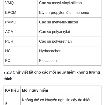
VMQ
Cao su metyl-vinyl-silicon
EPOM
Etylen-propylen đien monome
PVMQ
Cao su metyl-flo-silicon
ACM
Cao su polyacrylat
PUR
Cao su polyurethan
HC
Hyđrocacbon
FC
Flocacbon
7.2.3 Chữ viết tắt cho các mối nguy hiểm không tương
thích
Ký hiệu
Mối nguy hiểm
Không thể có khuyến nghị tin cậy do thiếu
a