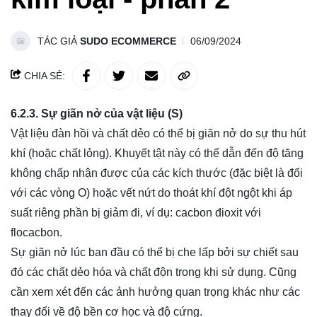
TÁC GIẢ
SUDO ECOMMERCE
06/09/2024
CHIA SẺ:
6.2.3. Sự giãn nở của vật liệu (S)
Vật liệu đàn hồi và chất dẻo có thể bị giãn nở do sự thu hút
khí (hoặc chất lỏng). Khuyết tật này có thể dẫn đến độ tăng
không chấp nhận được của các kích thước (đặc biệt là đối
với các vòng O) hoặc vết nứt do thoát khí đột ngột khi áp
suất riêng phần bị giảm đi, ví dụ: cacbon đioxit với
flocacbon.
Sự giãn nở lúc ban đầu có thể bị che lấp bởi sự chiết sau
đó các chất dẻo hóa và chất độn trong khi sử dụng. Cũng
cần xem xét đến các ảnh hưởng quan trọng khác như các
thay đổi về độ bền cơ học và độ cứng.