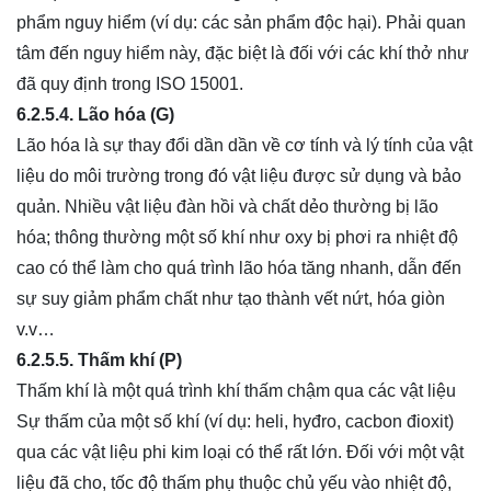
phẩm nguy hiểm (ví dụ: các sản phẩm độc hại). Phải quan
tâm đến nguy hiểm này, đặc biệt là đối với các khí thở như
đã quy định trong ISO 15001.
6.2.5.4. Lão hóa (G)
Lão hóa là sự thay đổi dần dần về cơ tính và lý tính của vật
liệu do môi trường trong đó vật liệu được sử dụng và bảo
quản. Nhiều vật liệu đàn hồi và chất dẻo thường bị lão
hóa; thông thường một số khí như oxy bị phơi ra nhiệt độ
cao có thể làm cho quá trình lão hóa tăng nhanh, dẫn đến
sự suy giảm phẩm chất như tạo thành vết nứt, hóa giòn
v.v…
6.2.5.5. Thấm khí (P)
Thấm khí là một quá trình khí thấm chậm qua các vật liệu
Sự thấm của một số khí (ví dụ: heli, hyđro, cacbon đioxit)
qua các vật liệu phi kim loại có thể rất lớn. Đối với một vật
liệu đã cho, tốc độ thấm phụ thuộc chủ yếu vào nhiệt độ,