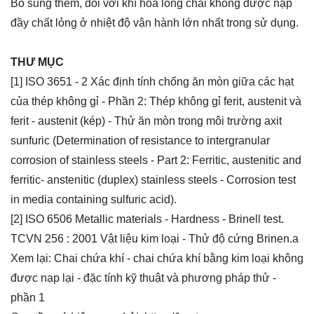
Bổ sung thêm, đối với khí hoá lỏng chai không được nạp
đầy chất lỏng ở nhiệt độ vận hành lớn nhất trong sử dụng.
THƯ MỤC
[1] ISO 3651 - 2 Xác định tính chống ăn mòn giữa các hạt
của thép không gỉ - Phần 2: Thép không gỉ ferit, austenit và
ferit - austenit (kép) - Thử ăn mòn trong môi trường axit
sunfuric (Determination of resistance to intergranular
corrosion of stainless steels - Part 2: Ferritic, austenitic and
ferritic- anstenitic (duplex) stainless steels - Corrosion test
in media containing sulfuric acid).
[2] ISO 6506 Metallic materials - Hardness - Brinell test.
TCVN 256 : 2001 Vật liệu kim loại - Thử độ cứng Brinen.a
Xem lại:
Chai chứa khí - chai chứa khí bằng kim loại không
được nạp lại - đặc tính kỹ thuật và phương pháp thử -
phần 1