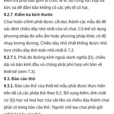
kiểm tra phái bao gồm tổ chức tế vi, độ cứng và chụp tia
bức xạ để đảm bảo không có các yếu tố có hại.
9.2.7. Kiểm tra kích thước
Chai hoàn chỉnh phải được cắt dọc thành các mẫu đủ để
xác định chiều dày nhỏ nhất của vỏ chai. Có thể sử dụng
phương pháp đo siêu âm hoặc phương pháp khác có độ
nhạy tương đương. Chiều dày nhỏ nhất không được nhỏ
hơn chiều dày tính toán nhỏ nhất ở 7.2.
9.2.7.1.
Phải đo đường kính ngoài danh nghĩa (D), chiều
dài và bán kính đầu và chúng phải phù hợp với bản vẽ
thiết kế (xem 7.3).
9.3. Báo cáo thử
9.3.1.
Báo cáo thử của thiết kế mẫu phải được thực hiện
trên tất cả các phép thử theo 9.2. Bổ sung thêm, tính chất
cơ (lý) học và hoá học của vật liệu và chiều dày thành chai
phải có trong báo cáo thử. Người chế tạo chai phải giữ