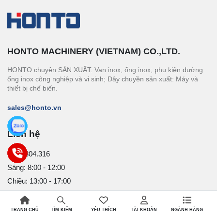
HONTO MACHINERY (VIETNAM) CO.,LTD.
HONTO chuyên SẢN XUẤT: Van inox, ống inox; phụ kiện đường
ống inox công nghiệp và vi sinh; Dây chuyền sản xuất: Máy và
thiết bị chế biến.
sales@honto.vn
Liên hệ
0912.304.316
Sáng: 8:00 - 12:00
Chiều: 13:00 - 17:00
Thứ 2 đến thứ 6 hàng tuần
Email: sales@honto.vn
TRANG CHỦ
YÊU THÍCH
TÀI KHOẢN
NGÀNH HÀNG
TÌM KIẾM