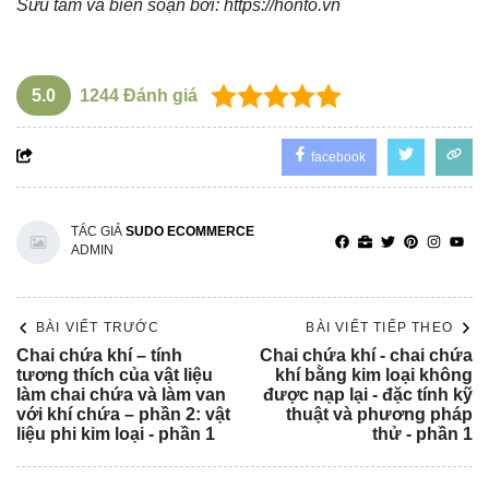
Sưu tầm và biên soạn bởi:
https://honto.vn
5.0
1244
Đánh giá
facebook
TÁC GIẢ
SUDO ECOMMERCE
ADMIN
BÀI VIẾT TRƯỚC
BÀI VIẾT TIẾP THEO
Chai chứa khí – tính
Chai chứa khí - chai chứa
tương thích của vật liệu
khí bằng kim loại không
làm chai chứa và làm van
được nạp lại - đặc tính kỹ
với khí chứa – phần 2: vật
thuật và phương pháp
liệu phi kim loại - phần 1
thử - phần 1