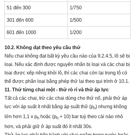
51 đến 300
1/750
301 đến 600
1/500
601 đến 1000
1/200
10.2. Không đạt theo yêu cầu thử
Nếu chai không đạt bất kỳ yêu cầu nào của 9.2.4.5, lô sẽ bị
loại. Nếu xác định được nguyên nhân bị loại và các chai bị
loại được xếp riêng khỏi lô, thì các chai còn lại trong lô có
thể được phân loại bằng phép thử lại theo qui trình ở 10.1.
11. Thử từng chai một - thử rò rỉ và thử áp lực
Tất cả các chai, trừ các chai dùng cho thử nổ, phải thử áp
lực với áp suất ít nhất bằng áp suất thử (p
) nhưng không
h
lớn hơn 1,1 x p
hoặc (p
+ 10) bar tuỳ theo cái nào nhỏ
h
h
hơn, và phải giữ ở áp suất đó ít nhất 30s.
Thử áp lực phải tiến hành với chai ngâm trong nước hoặc