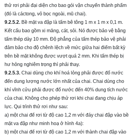
thử rơi phải đại diện cho bao gói vận chuyển thành phẩm
(đó là cáctong, vỏ bọc ngoài, mũ chai).
9.2.5.2.
Bề mặt va đập là tấm bê tông 1 m x 1 m x 0,1 m.
Kết cấu bao gồm xi măng, cát, sỏi. Nó được bảo vệ bằng
tấm thép dày 10 mm. Độ phẳng của tấm thép bảo vệ phải
đảm bảo cho độ chênh lệch về mức giữa hai điểm bất kỳ
trên bề mặt không được vượt quá 2 mm. Khi tấm thép bị
hư hỏng nghiêm trọng thì phải thay.
9.2.5.3.
Chai dùng cho khí hoá lỏng phải được đổ nước
đến dung lượng nước lớn nhất của chai. Chai dùng cho
khí vĩnh cửu phải được đổ nước đến 40% dung tích nước
của chai. Không cho phép thử rơi khi chai đang chịu áp
lực. Qui trình thử rơi như sau:
a) một chai để rơi từ độ cao 1,2 m với đáy chai đập vào bề
mặt va đập như minh hoạ ở hình 4a):
b) một chai để rơi từ độ cao 1,2 m với thành chai đập vào