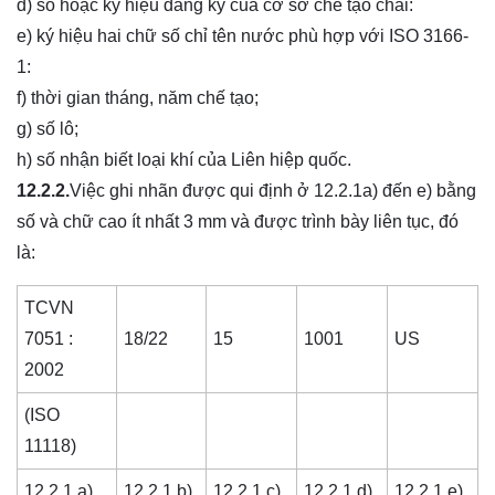
d) số hoặc ký hiệu đăng ký của cơ sở chế tạo chai:
e) ký hiệu hai chữ số chỉ tên nước phù hợp với ISO 3166-
1:
f) thời gian tháng, năm chế tạo;
g) số lô;
h) số nhận biết loại khí của Liên hiệp quốc.
12.2.2.
Việc ghi nhãn được qui định ở 12.2.1a) đến e) bằng
số và chữ cao ít nhất 3 mm và được trình bày liên tục, đó
là:
TCVN
7051 :
18/22
15
1001
US
2002
(ISO
11118)
12.2.1 a)
12.2.1 b)
12.2.1 c)
12.2.1 d)
12.2.1 e)