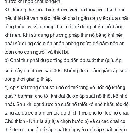
trước khi nạp chất lỏng/khí.
Khi không thể thực hiện được việc nổ thủy lực chai hoặc
nếu thiết kế van hoặc thiết kế chai ngăn cản việc đưa chất
lỏng thủy lực vào trong chai, có thể dùng phép thử bằng
khí nén. Khi sử dụng phương pháp thử nổ bằng khí nén,
phải sử dụng các biện pháp phòng ngừa để đảm bảo an
toàn cho con người và thiết bị.
b) Chai thử phải được tăng áp đến áp suất thử (p
). Áp
h
suất này đạt được sau 30s. Không được làm giảm áp suất
trong thời gian giữ áp.
c) Áp suất trong chai sau đó có thể tăng với tốc độ không
quá 7 bar/min cho tới khi đạt được áp suất nổ thiết kế nhỏ
nhất. Sau khi đạt được áp suất nổ thiết kế nhỏ nhất, tốc độ
tăng áp được giảm tới tốc độ thích hợp cho tới lúc nổ chai.
Chú thích - Như là sự lựa chọn bưóc b) và c) các chai có
thể được tăng áp từ áp suất khí quyển đến áp suất nổ với