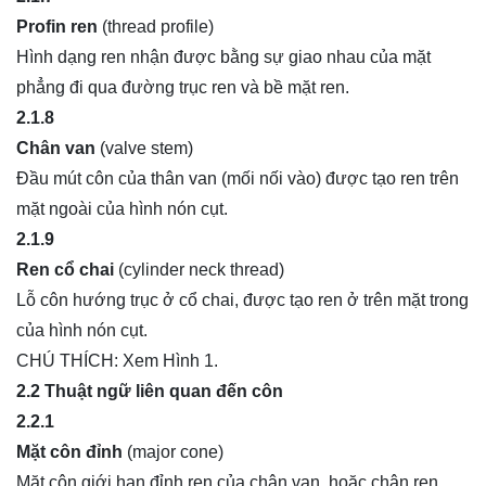
Profin ren
(thread profile)
Hình dạng ren nhận được bằng sự giao nhau của mặt
phẳng đi qua đường trục ren và bề mặt ren.
2.1.8
Chân van
(valve stem)
Đầu mút côn của thân van (mối nối vào) được tạo ren trên
mặt ngoài của hình nón cụt.
2.1.9
Ren cổ chai
(cylinder neck thread)
Lỗ côn hướng trục ở cổ chai, được tạo ren ở trên mặt trong
của hình nón cụt.
CHÚ THÍCH: Xem Hình 1.
2.2 Thuật ngữ liên quan đến côn
2.2.1
Mặt côn đỉnh
(major cone)
Mặt côn giới hạn đỉnh ren của chân van, hoặc chân ren