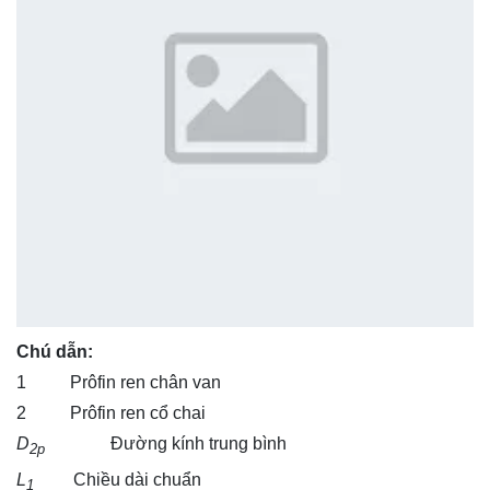
Chú dẫn:
1 Prôfin ren chân van
2 Prôfin ren cổ chai
D
Đường kính trung bình
2p
L
Chiều dài chuẩn
1