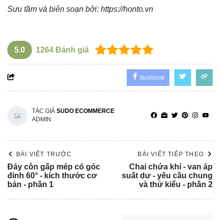
Sưu tầm và biên soạn bởi:
https://honto.vn
5.0
1264
Đánh giá
facebook
TÁC GIẢ
SUDO ECOMMERCE
ADMIN
BÀI VIẾT TRƯỚC
BÀI VIẾT TIẾP THEO
Đáy côn gấp mép có góc
Chai chứa khí - van áp
đỉnh 60° - kích thước cơ
suất dư - yêu cầu chung
bản - phần 1
và thử kiểu - phần 2