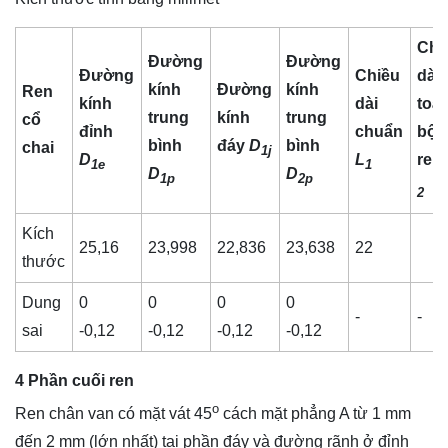
Chi
Đường
Đường
Đường
Chiều
dài
kính
Đường
kính
Ren
kính
dài
toà
trung
kính
trung
cổ
đỉnh
chuẩn
bộ
bình
đáy
D
bình
chai
1j
D
L
ren
1e
1
D
D
1p
2p
2
Kích
25,16
23,998
22,836
23,638
22
thước
Dung
0
0
0
0
-
-
sai
-0,12
-0,12
-0,12
-0,12
4 Phần cuối ren
o
Ren chân van có mặt vát 45
cách mặt phẳng A từ 1 mm
đến 2 mm (lớn nhất) tại phần đáy và đường rãnh ở đỉnh