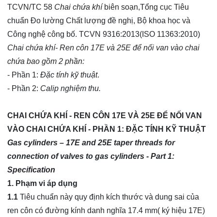
TCVN/TC 58
Chai chứa khí
biên soạn,Tổng cục Tiêu
chuẩn Đo lường Chất lượng đề nghị, Bộ khoa học và
Công nghệ công bố. TCVN 9316:2013(ISO 11363:2010)
Chai chứa khí- Ren côn 17E và 25E để nối
van
vào chai
chứa bao gồm 2 phần:
- Phần 1:
Đặc tính kỹ thuật
.
- Phần 2:
Calip nghiệm thu.
CHAI CHỨA KHÍ - REN CÔN 17E VÀ 25E ĐỂ NỐI VAN
VÀO CHAI CHỨA KHÍ - PHẦN 1: ĐẶC TÍNH KỸ THUẬT
Gas cylinders – 17E and 25E taper threads for
connection of valves to gas cylinders - Part 1:
Specification
1. Phạm vi áp dụng
1.1
Tiêu chuẩn này quy định kích thước và dung sai của
ren côn có đường kính danh nghĩa 17.4 mm( ký hiệu 17E)