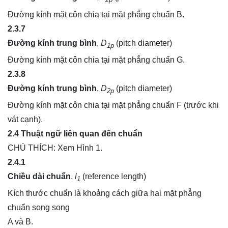
2p
Đường kính mặt côn chia tại mặt phẳng chuẩn B.
2.3.7
Đường kính trung bình
,
D
(pitch diameter)
1p
Đường kính mặt côn chia tại mặt phẳng chuẩn G.
2.3.8
Đường kính trung bình
,
D
(pitch diameter)
2p
Đường kính mặt côn chia tại mặt phẳng chuẩn F (trước khi
vát cạnh).
2.4 Thuật ngữ liên quan đến chuẩn
CHÚ THÍCH: Xem Hình 1.
2.4.1
Chiều dài chuẩn
,
l
(reference length)
1
Kích thước chuẩn là khoảng cách giữa hai mặt phẳng
chuẩn song song
A và B.