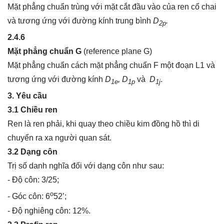
Mặt phẳng chuẩn trùng với mặt cắt đầu vào của ren cổ chai
và tương ứng với đường kính trung bình
D
.
2p
2.4.6
Mặt phẳng chuẩn G
(reference plane G)
Mặt phẳng chuẩn cách mặt phẳng chuẩn F một đoạn L1 và
tương ứng với đường kính
D
, D
và
D
.
1e
1p
1j
3. Yêu cầu
3.1 Chiều ren
Ren là ren phải, khi quay theo chiều kim đồng hồ thì di
chuyển ra xa người quan sát.
3.2 Dạng côn
Trị số danh nghĩa đối với dạng côn như sau:
- Độ côn: 3/25;
o
- Góc côn: 6
52’;
- Độ nghiêng côn: 12%.