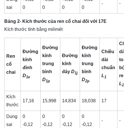
-
-
sai
0
0
0
0
Bảng 2- Kích thước của ren cổ chai đối với 17E
Kích thước tính bằng milimét
Chi
Đường
Đường
Đường
Chiều
dài
kính
Đường
kính
Ren
kính
dài
toà
trung
kính
trung
cổ
đỉnh
chuẩn
bộ
bình
đáy
D
bình
chai
1j
D
L
ren
1e
1
D
D
1p
2p
L
2
Kích
17,16
15,998
14,834
18,038
17
thước
Dung
0
0
0
0
-
-
sai
-0,12
-0,12
-0,12
-0,12