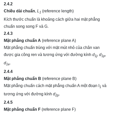
2.4.2
Chiều dài chuẩn
,
L
(reference length)
1
Kích thước chuẩn là khoảng cách giữa hai mặt phẳng
chuẩn song song F và G.
2.4.3
Mặt phẳng chuẩn A
(reference plane A)
Mặt phẳng chuẩn trùng với mặt mút nhỏ của chân van
được gia công ren và tương ứng với đường kính
d
, d
,
1j
1p
d
.
1e
2.4.4
Mặt phẳng chuẩn B
(reference plane B)
Mặt phẳng chuẩn cách mặt phẳng chuẩn A một đoạn I
và
1
tương ứng với đường kính
d
.
2p
2.4.5
Mặt phẳng chuẩn F
(reference plane F)