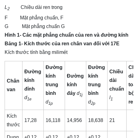
L
Chiều dài ren trong
2
F Mặt phẳng chuẩn, F
G Mặt phẳng chuẩn G
Hình 1- Các mặt phẳng chuẩn của ren và đường kính
Bảng 1- Kích thước của ren chân van đối với 17E
Kích thước tính bằng milimét
Đường
Đường
Chi
Đường
Chiều
kính
Đường
kính
dài
kính
dài
Chân
trung
kính
trung
toà
đỉnh
chuẩn
van
bình
đáy
d
bình
bộ
1j
d
l
1e
1
d
d
ren
1p
2p
Kích
17,28
16,118
14,956
18,638
21
thước
Dung
+0,12
+0,12
+0,12
+0,12