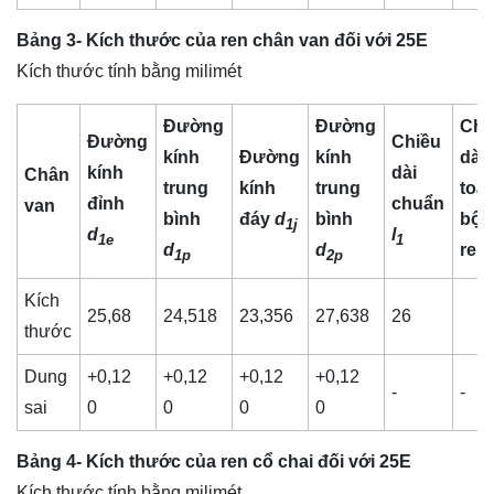
Bảng 3- Kích thước của ren chân van đối với 25E
Kích thước tính bằng milimét
Đường
Đường
Chi
Đường
Chiều
kính
Đường
kính
dài
kính
dài
Chân
trung
kính
trung
toà
đỉnh
chuẩn
van
bình
đáy
d
bình
bộ
1j
d
l
1e
1
d
d
ren
1p
2p
Kích
25,68
24,518
23,356
27,638
26
thước
Dung
+0,12
+0,12
+0,12
+0,12
-
-
sai
0
0
0
0
Bảng 4- Kích thước của ren cổ chai đối với 25E
Kích thước tính bằng milimét