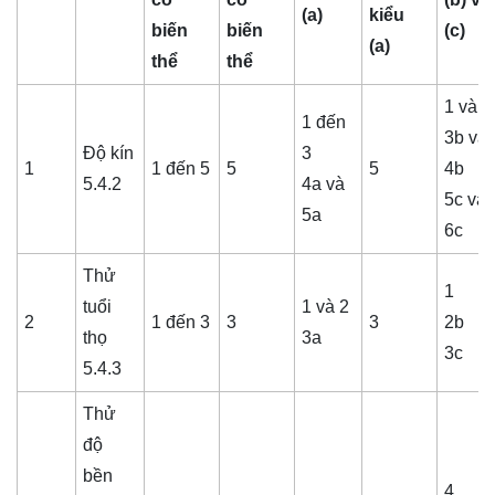
(a)
kiểu
biến
biến
(c)
(a)
thể
thể
1 và 2
1 đến
3b và
Độ kín
3
1
1 đến 5
5
5
4b
5.4.2
4a và
5c và
5a
6c
Thử
1
tuổi
1 và 2
2
1 đến 3
3
3
2b
thọ
3a
3c
5.4.3
Thử
độ
bền
4