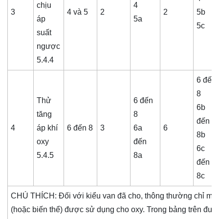
chịu
4
3
4 và 5
2
2
5b
áp
5a
5c
suất
ngược
5.4.4
6 đến
8
Thử
6 đến
6b
tăng
8
đến
4
áp khí
6 đến 8
3
6a
6
8b
oxy
đến
6c
5.4.5
8a
đến
8c
CHÚ THÍCH: Đối với kiểu van đã cho, thông thường chỉ một
(hoặc biến thể) được sử dụng cho oxy. Trong bảng trên đượ