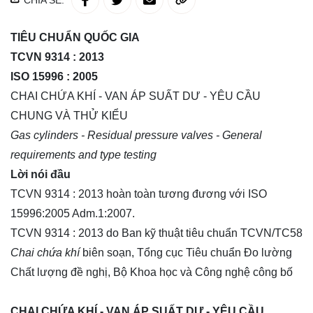
CHIA SẺ:
TIÊU CHUẨN QUỐC GIA
TCVN 9314 : 2013
ISO 15996 : 2005
CHAI CHỨA KHÍ - VAN ÁP SUẤT DƯ - YÊU CẦU
CHUNG VÀ THỬ KIỂU
Gas cylinders - Residual pressure valves - General
requirements and type testing
Lời nói đầu
TCVN 9314 : 2013 hoàn toàn tương đương với ISO
15996:2005 Adm.1:2007.
TCVN 9314 : 2013 do Ban kỹ thuật tiêu chuẩn TCVN/TC58
Chai chứa khí
biên soạn, Tổng cục Tiêu chuẩn Đo lường
Chất lượng đề nghị, Bộ Khoa học và Công nghệ công bố
CHAI CHỨA KHÍ - VAN ÁP SUẤT DƯ - YÊU CẦU