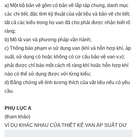
a) Một bộ bản vẽ gồm có bản vẽ lắp ráp chung, danh mục
các chi tiết, đặc tính kỹ thuật của vật liệu và bản vẽ chi tiết;
tất cả các kiểu trong họ van đã cho phải được nhận biết rõ
ràng;
b) Mô tả van và phương pháp vận hành;
c) Thông báo phạm vi sử dụng van (khí và hỗn hợp khí, áp
suất, sử dụng có hoặc không có cơ cấu bảo vệ van v.v);
phải được chỉ báo một cách rõ ràng khí hoặc hỗn hợp khí
nào có thể sử dụng được với từng kiểu;
d) Bằng chứng về tính tương thích của vật liệu nếu có yêu
cầu.
PHỤ LỤC A
(tham khảo)
VÍ DỤ KHÁC NHAU CỦA THIẾT KẾ VAN ÁP SUẤT DƯ