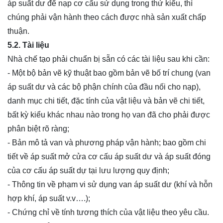
áp suất dư để nạp cơ cấu sử dụng trong thử kiểu, thì
chúng phải vận hành theo cách được nhà sản xuất chấp
thuận.
5.2. Tài liệu
Nhà chế tạo phải chuẩn bị sẵn có các tài liệu sau khi cần:
- Một bộ bản vẽ kỹ thuật bao gồm bản vẽ bố trí chung (van
áp suất dư và các bộ phận chính của đầu nối cho nạp),
danh mục chi tiết, đặc tính của vật liệu và bản vẽ chi tiết,
bất kỳ kiểu khác nhau nào trong họ van đã cho phải được
phân biệt rõ ràng;
- Bản mô tả van và phương pháp vận hành; bao gồm chi
tiết về áp suất mở cửa cơ cấu áp suất dư và áp suất đóng
của cơ cấu áp suất dự tại lưu lượng quy định;
- Thông tin về phạm vi sử dụng van áp suất dư (khí và hỗn
hợp khí, áp suất v.v….);
- Chứng chỉ về tính tương thích của vật liệu theo yêu cầu.