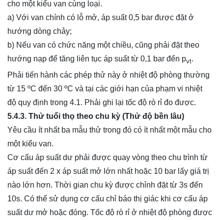
cho một kiểu van cùng loại.
a) Với van chính có lỗ mở, áp suất 0,5 bar được đặt ở
hướng dòng chảy;
b) Nếu van có chức năng một chiều, cũng phải đặt theo
hướng nạp để tăng liên tục áp suất từ 0,1 bar đến p
.
vt
Phải tiến hành các phép thử này ở nhiệt độ phòng thường
từ 15 ºC đến 30 ºC và tại các giới hạn của phạm vi nhiệt
độ quy định trong 4.1. Phải ghi lại tốc độ rò rỉ đo được.
5.4.3. Thử tuổi thọ theo chu kỳ (Thử độ bền lâu)
Yêu cầu ít nhất ba mẫu thử trong đó có ít nhất một mẫu cho
một kiểu van.
Cơ cấu áp suất dư phải được quay vòng theo chu trình từ
áp suất đến 2 x áp suất mở lớn nhất hoặc 10 bar lấy giá trị
nào lớn hơn. Thời gian chu kỳ được chỉnh đặt từ 3s đến
10s. Có thể sử dụng cơ cấu chỉ báo thị giác khi cơ cấu áp
suất dư mở hoặc đóng. Tốc độ rò rỉ ở nhiệt độ phòng được