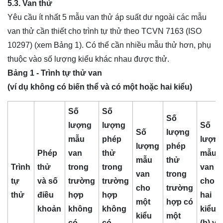
5.3. Van thử
Yêu cầu ít nhất 5 mẫu van thử áp suất dư ngoài các mẫu
van thử cần thiết cho trình tự thử theo TCVN 7163 (ISO
10297) (xem Bảng 1). Có thể cần nhiều mẫu thử hơn, phụ
thuộc vào số lượng kiểu khác nhau được thử.
Bảng 1 - Trình tự thử van
(ví dụ không có biến thể và có một hoặc hai kiểu)
Số
Số
Số
lượng
lượng
Số
Số
lượng
mẫu
phép
lượn
lượng
phép
Phép
van
thử
mẫu
mẫu
thử
Trình
thử
trong
trong
van
van
trong
tự
và số
trường
trường
cho
cho
trường
thử
điều
hợp
hợp
hai
một
hợp có
khoản
không
không
kiểu
kiểu
một
có
có
(b) và