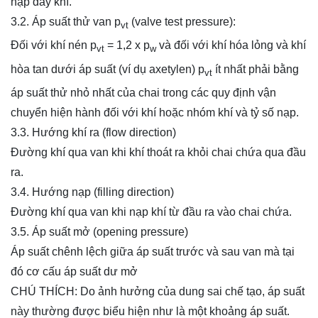
nạp đầy khí.
3.2. Áp suất thử van p
(valve test pressure):
vt
Đối với khí nén p
= 1,2 x p
và đối với khí hóa lỏng và khí
vt
w
hòa tan dưới áp suất (ví dụ axetylen) p
ít nhất phải bằng
vt
áp suất thử nhỏ nhất của chai trong các quy định vận
chuyển hiện hành đối với khí hoặc nhóm khí và tỷ số nạp.
3.3. Hướng khí ra (flow direction)
Đường khí qua van khi khí thoát ra khỏi chai chứa qua đầu
ra.
3.4. Hướng nạp (filling direction)
Đường khí qua van khi nạp khí từ đầu ra vào chai chứa.
3.5. Áp suất mở (opening pressure)
Áp suất chênh lệch giữa áp suất trước và sau van mà tại
đó cơ cấu áp suất dư mở
CHÚ THÍCH: Do ảnh hưởng của dung sai chế tạo, áp suất
này thường được biểu hiện như là một khoảng áp suất.