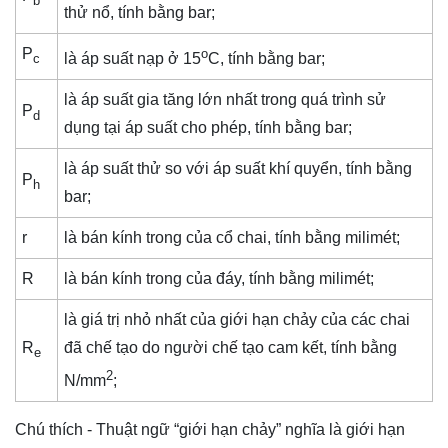
b
thử nổ, tính bằng bar;
P
o
là áp suất nạp ở 15
C, tính bằng bar;
c
là áp suất gia tăng lớn nhất trong quá trình sử
P
d
dụng tại áp suất cho phép, tính bằng bar;
là áp suất thử so với áp suất khí quyển, tính bằng
P
h
bar;
r
là bán kính trong của cổ chai, tính bằng milimét;
R
là bán kính trong của đáy, tính bằng milimét;
là giá trị nhỏ nhất của giới hạn chảy của các chai
R
đã chế tạo do người chế tạo cam kết, tính bằng
e
2
N/mm
;
Chú thích - Thuật ngữ “giới hạn chảy” nghĩa là giới hạn