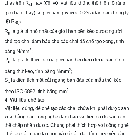
chảy trôn R
hay (đối với vật liệu không thể hiện rõ ràng
ch
giới hạn chảy) là giới hạn quy ước 0,2% (dãn dài không tỷ
lệ) R
.
r
0,2
R
là giá trị nhỏ nhất của giới hạn bền kéo được người
g
chế tạo chai đảm bảo cho các chai đã chế tạo xong, tính
2
bằng N/mm
;
R
là giá trị thực tế của giới hạn bền kéo được xác định
m
2
bằng thử kéo, tính bằng N/mm
;
S
là diện tích mặt cắt ngang ban đầu của mẫu thử kéo
c
2
theo ISO 6892, tính bằng mm
.
4. Vật liệu chế tạo
Vật liệu dùng, để chế tạo các chai chứa khí phải được sản
xuất bằng các công nghệ đảm bảo vật liệu có độ sạch có
thể chấp nhận được. Chúng phải thích hợp với công nghệ
chế tạo các chai đã chọn và có các đặc tính theo yêu cầu,