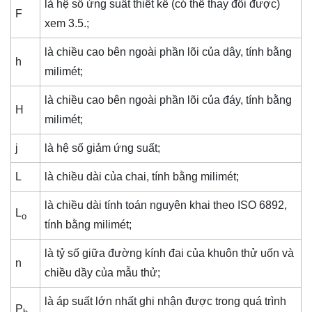
là hệ số ứng suất thiết kế (có thể thay đổi được)
F
xem 3.5.;
là chiều cao bên ngoài phần lõi của dây, tính bằng
h
milimét;
là chiều cao bên ngoài phần lõi của đáy, tính bằng
H
milimét;
j
là hệ số giảm ứng suất;
L
là chiều dài của chai, tính bằng milimét;
là chiều dài tính toán nguyên khai theo ISO 6892,
L
o
tính bằng milimét;
là tỷ số giữa đường kính đai của khuôn thử uốn và
n
chiều dầy của mẫu thử;
là áp suất lớn nhất ghi nhận được trong quá trình
P