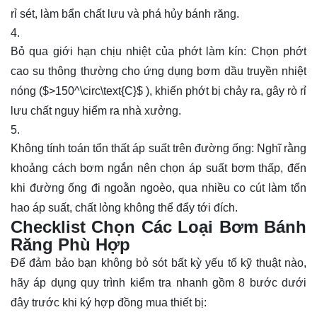
rỉ sét, làm bẩn chất lưu và phá hủy bánh răng.
Bỏ qua giới hạn chịu nhiệt của phớt làm kín: Chọn phớt
cao su thông thường cho ứng dụng bơm dầu truyền nhiệt
nóng (
$>150^\circ\text{C}$
), khiến phớt bị chảy ra, gây rò rỉ
lưu chất nguy hiểm ra nhà xưởng.
Không tính toán tổn thất áp suất trên đường ống: Nghĩ rằng
khoảng cách bơm ngắn nên chọn áp suất bơm thấp, đến
khi đường ống đi ngoằn ngoèo, qua nhiều co cút làm tổn
hao áp suất, chất lỏng không thể đẩy tới đích.
Checklist Chọn Các Loại Bơm Bánh
Răng Phù Hợp
Để đảm bảo bạn không bỏ sót bất kỳ yếu tố kỹ thuật nào,
hãy áp dụng quy trình kiểm tra nhanh gồm 8 bước dưới
đây trước khi ký hợp đồng mua thiết bị: