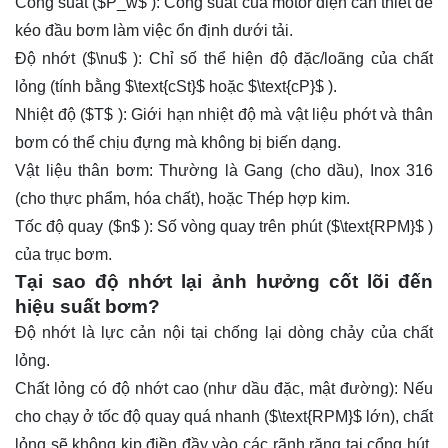
Công suất (
$P_w$
): Công suất của motor điện cần thiết để
kéo đầu bơm làm việc ổn định dưới tải.
Độ nhớt (
$\nu$
): Chỉ số thể hiện độ đặc/loãng của chất
lỏng (tính bằng
$\text{cSt}$
hoặc
$\text{cP}$
).
Nhiệt độ (
$T$
): Giới hạn nhiệt độ mà vật liệu phớt và thân
bơm có thể chịu đựng mà không bị biến dạng.
Vật liệu thân bơm: Thường là Gang (cho dầu), Inox 316
(cho thực phẩm, hóa chất), hoặc Thép hợp kim.
Tốc độ quay (
$n$
): Số vòng quay trên phút (
$\text{RPM}$
)
của trục bơm.
Tại sao độ nhớt lại ảnh hưởng cốt lõi đến
hiệu suất bơm?
Độ nhớt là lực cản nội tại chống lại dòng chảy của chất
lỏng.
Chất lỏng có độ nhớt cao (như dầu đặc, mật đường): Nếu
cho chạy ở tốc độ quay quá nhanh (
$\text{RPM}$
lớn), chất
lỏng sẽ không kịp điền đầy vào các rãnh răng tại cổng hút.