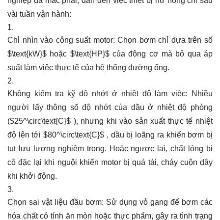
nghiệp đã mắc phải, dẫn đến việc thiết bị hư hỏng chỉ sau
vài tuần vận hành:
Chỉ nhìn vào công suất motor: Chọn bơm chỉ dựa trên số
$\text{kW}$
hoặc
$\text{HP}$
của động cơ mà bỏ qua áp
suất làm việc thực tế của hệ thống đường ống.
Không kiểm tra kỹ độ nhớt ở nhiệt độ làm việc: Nhiều
người lấy thông số độ nhớt của dầu ở nhiệt độ phòng
(
$25^\circ\text{C}$
), nhưng khi vào sản xuất thực tế nhiệt
độ lên tới
$80^\circ\text{C}$
, dầu bị loãng ra khiến bơm bị
tụt lưu lượng nghiêm trọng. Hoặc ngược lại, chất lỏng bị
cô đặc lại khi nguội khiến motor bị quá tải, cháy cuộn dây
khi khởi động.
Chọn sai vật liệu đầu bơm: Sử dụng vỏ gang để bơm các
hóa chất có tính ăn mòn hoặc thực phẩm, gây ra tình trạng