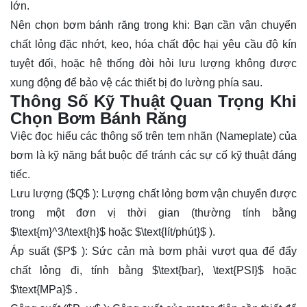
lớn.
Nên chọn bơm bánh răng trong khi: Bạn cần vận chuyển
chất lỏng đặc nhớt, keo, hóa chất độc hại yêu cầu độ kín
tuyệt đối, hoặc hệ thống đòi hỏi lưu lượng không được
xung động để bảo vệ các thiết bị đo lường phía sau.
Thông Số Kỹ Thuật Quan Trọng Khi
Chọn Bơm Bánh Răng
Việc đọc hiểu các thông số trên tem nhãn (Nameplate) của
bơm là kỹ năng bắt buộc để tránh các sự cố kỹ thuật đáng
tiếc.
Lưu lượng (
$Q$
): Lượng chất lỏng bơm vận chuyển được
trong một đơn vị thời gian (thường tính bằng
$\text{m}^3/\text{h}$
hoặc
$\text{lít/phút}$
).
Áp suất (
$P$
): Sức cản mà bơm phải vượt qua để đẩy
chất lỏng đi, tính bằng
$\text{bar}, \text{PSI}$
hoặc
$\text{MPa}$
.