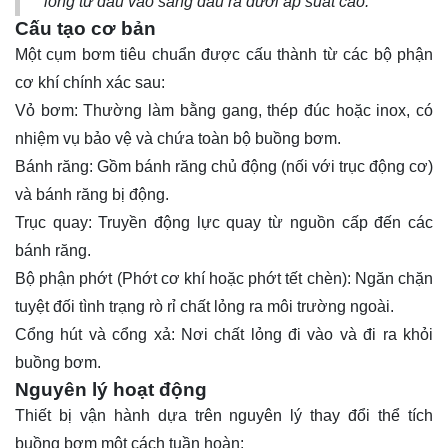
lỏng từ đầu vào sang đầu ra dưới áp suất cao.
Cấu tạo cơ bản
Một cụm bơm tiêu chuẩn được cấu thành từ các bộ phận
cơ khí chính xác sau:
Vỏ bơm: Thường làm bằng gang, thép đúc hoặc inox, có
nhiệm vụ bảo vệ và chứa toàn bộ buồng bơm.
Bánh răng: Gồm bánh răng chủ động (nối với trục động cơ)
và bánh răng bị động.
Trục quay: Truyền động lực quay từ nguồn cấp đến các
bánh răng.
Bộ phận phớt (Phớt cơ khí hoặc phớt tết chèn): Ngăn chặn
tuyệt đối tình trạng rò rỉ chất lỏng ra môi trường ngoài.
Cổng hút và cổng xả: Nơi chất lỏng đi vào và đi ra khỏi
buồng bơm.
Nguyên lý hoạt động
Thiết bị vận hành dựa trên nguyên lý thay đổi thể tích
buồng bơm một cách tuần hoàn: