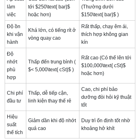
làm
tới
$250\text{ bar}$
(Thường dưới
việc
hoặc hơn)
$150\text{ bar}$
)
Độ ồn
Rất thấp, chạy êm ái,
Khá lớn, có tiếng rít ở
khi vận
thích hợp không gian
vòng quay cao
hành
kín
Độ
Rất cao (Có thể lên tới
nhớt
Thấp đến trung bình (
$100,000\text{ cSt}$
phù
$< 5,000\text{ cSt}$
)
hoặc hơn)
hợp
Cao, chi phí bảo
Chi phí
Thấp, dễ tiếp cận,
dưỡng đòi hỏi kỹ thuật
đầu tư
linh kiện thay thế rẻ
tốt
Hiệu
Giảm dần khi độ nhớt
Duy trì ổn định tốt nhờ
suất
quá cao
khoảng hở khít
thể tích