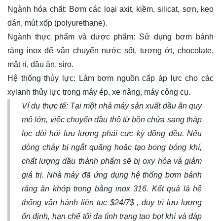
Ngành hóa chất: Bơm các loại axit, kiềm, silicat, sơn, keo
dán, mút xốp (polyurethane).
Ngành thực phẩm và dược phẩm: Sử dụng bơm bánh
răng inox để vận chuyển nước sốt, tương ớt, chocolate,
mật rỉ, dầu ăn, siro.
Hệ thống thủy lực: Làm bơm nguồn cấp áp lực cho các
xylanh thủy lực trong máy ép, xe nâng, máy công cụ.
Ví dụ thực tế: Tại một nhà máy sản xuất dầu ăn quy
mô lớn, việc chuyển dầu thô từ bồn chứa sang tháp
lọc đòi hỏi lưu lượng phải cực kỳ đồng đều. Nếu
dòng chảy bị ngắt quãng hoặc tạo bong bóng khí,
chất lượng dầu thành phẩm sẽ bị oxy hóa và giảm
giá trị. Nhà máy đã ứng dụng hệ thống bơm bánh
răng ăn khớp trong bằng inox 316. Kết quả là hệ
thống vận hành liên tục
$24/7$
, duy trì lưu lượng
ổn định, hạn chế tối đa tình trạng tạo bọt khí và đáp