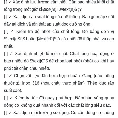
[ ] ✓ Xác định lưu lượng cần thiết: Cần bao nhiêu khối chất
lỏng trong một giờ (
$\text{m}^3/\text{h}$
)?
[ ] ✓ Xác định áp suất tổng của hệ thống: Bao gồm áp suất
đẩy tại đích và tổn thất áp suất dọc đường ống.
[ ] ✓ Kiểm tra độ nhớt của chất lỏng: Đo bằng đơn vị
$\text{cSt}$
hoặc
$\text{cP}$
ở cả nhiệt độ thấp nhất và cao
nhất.
[ ] ✓ Xác định nhiệt độ môi chất: Chất lỏng hoạt động ở
bao nhiêu độ
$\text{C}$
để chọn loại phớt (phớt cơ khí hay
phớt tết chèn chịu nhiệt).
[ ] ✓ Chọn vật liệu đầu bơm hợp chuẩn: Gang (dầu thông
thường), Inox 316 (hóa chất, thực phẩm), Thép đúc (áp
suất cao).
[ ] ✓ Kiểm tra tốc độ quay phù hợp: Đảm bảo vòng quay
động cơ không quá nhanh đối với các chất lỏng siêu đặc.
[ ] ✓ Xác định môi trường sử dụng: Có cần động cơ chống