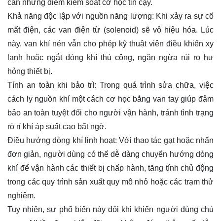
cần những điểm kiểm soát cơ học tin cậy.
Khả năng độc lập với nguồn năng lượng: Khi xảy ra sự cố
mất điện, các van điện từ (solenoid) sẽ vô hiệu hóa. Lúc
này, van khí nén vẫn cho phép kỹ thuật viên điều khiển xy
lanh hoặc ngắt dòng khí thủ công, ngăn ngừa rủi ro hư
hỏng thiết bị.
Tính an toàn khi bảo trì: Trong quá trình sửa chữa, việc
cách ly nguồn khí một cách cơ học bằng van tay giúp đảm
bảo an toàn tuyệt đối cho người vận hành, tránh tình trạng
rò rỉ khí áp suất cao bất ngờ.
Điều hướng dòng khí linh hoạt: Với thao tác gạt hoặc nhấn
đơn giản, người dùng có thể dễ dàng chuyển hướng dòng
khí để vận hành các thiết bị chấp hành, tăng tính chủ động
trong các quy trình sản xuất quy mô nhỏ hoặc các trạm thử
nghiệm.
Tuy nhiên, sự phổ biến này đôi khi khiến người dùng chủ