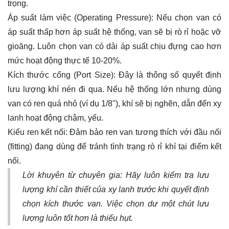
trọng.
Áp suất làm việc (Operating Pressure): Nếu chọn van có
áp suất thấp hơn áp suất hệ thống, van sẽ bị rò rỉ hoặc vỡ
gioăng. Luôn chọn van có dải áp suất chịu đựng cao hơn
mức hoạt động thực tế 10-20%.
Kích thước cổng (Port Size): Đây là thông số quyết định
lưu lượng khí nén đi qua. Nếu hệ thống lớn nhưng dùng
van có ren quá nhỏ (ví dụ 1/8"), khí sẽ bị nghẽn, dẫn đến xy
lanh hoạt động chậm, yếu.
Kiểu ren kết nối: Đảm bảo ren van tương thích với đầu nối
(fitting) đang dùng để tránh tình trạng rò rỉ khí tại điểm kết
nối.
Lời khuyên từ chuyên gia: Hãy luôn kiểm tra lưu
lượng khí cần thiết của xy lanh trước khi quyết định
chọn kích thước van. Việc chọn dư một chút lưu
lượng luôn tốt hơn là thiếu hụt.