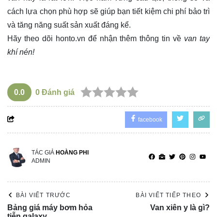
cách lựa chọn phù hợp sẽ giúp bạn tiết kiệm chi phí bảo trì
và tăng năng suất sản xuất đáng kể.
Hãy theo dõi
honto.vn
để nhận thêm thông tin về
van tay
khí nén!
0.0
0
Đánh giá
facebook
TÁC GIẢ
HOÀNG PHI
ADMIN
BÀI VIẾT TRƯỚC
BÀI VIẾT TIẾP THEO
Bảng giá máy bơm hỏa
Van xiên y là gì?
tiễn galaxy