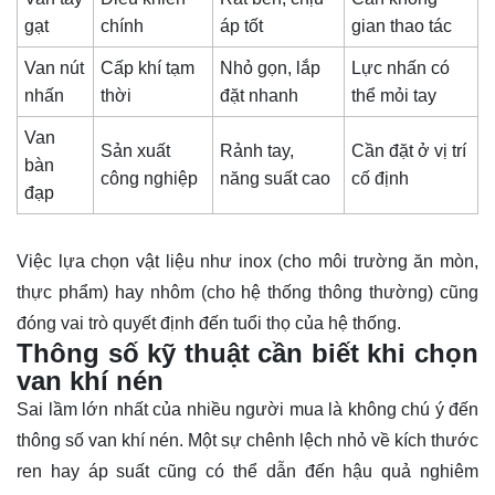
gạt
chính
áp tốt
gian thao tác
Van nút
Cấp khí tạm
Nhỏ gọn, lắp
Lực nhấn có
nhấn
thời
đặt nhanh
thể mỏi tay
Van
Sản xuất
Rảnh tay,
Cần đặt ở vị trí
bàn
công nghiệp
năng suất cao
cố định
đạp
Việc lựa chọn vật liệu như inox (cho môi trường ăn mòn,
thực phẩm) hay nhôm (cho hệ thống thông thường) cũng
đóng vai trò quyết định đến tuổi thọ của hệ thống.
Thông số kỹ thuật cần biết khi chọn
van khí nén
Sai lầm lớn nhất của nhiều người mua là không chú ý đến
thông số van khí nén. Một sự chênh lệch nhỏ về kích thước
ren hay áp suất cũng có thể dẫn đến hậu quả nghiêm