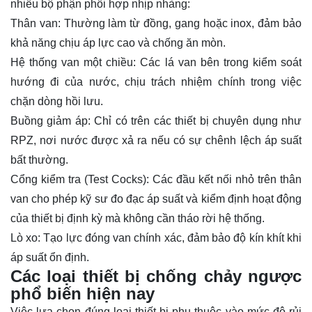
nhiều bộ phận phối hợp nhịp nhàng:
Thân van: Thường làm từ đồng, gang hoặc inox, đảm bảo
khả năng chịu áp lực cao và chống ăn mòn.
Hệ thống van một chiều: Các lá van bên trong kiểm soát
hướng đi của nước, chịu trách nhiệm chính trong việc
chặn dòng hồi lưu.
Buồng giảm áp: Chỉ có trên các thiết bị chuyên dụng như
RPZ, nơi nước được xả ra nếu có sự chênh lệch áp suất
bất thường.
Cổng kiểm tra (Test Cocks): Các đầu kết nối nhỏ trên thân
van cho phép kỹ sư đo đạc áp suất và kiểm định hoạt động
của thiết bị định kỳ mà không cần tháo rời hệ thống.
Lò xo: Tạo lực đóng van chính xác, đảm bảo độ kín khít khi
áp suất ổn định.
Các loại thiết bị chống chảy ngược
phổ biến hiện nay
Việc lựa chọn đúng loại thiết bị phụ thuộc vào mức độ rủi