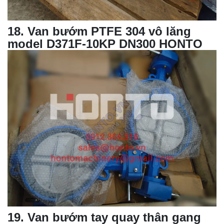
18
. Van bướm PTFE 304 vô lăng
model D371F-10KP DN300 HONTO
19
. Van bướm tay quay thân gang