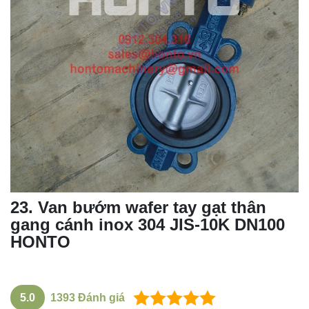
23
.
Van bướm wafer tay gạt
thân
gang cánh inox 304 JIS-10K DN100
HONTO
5.0
1393
Đánh giá