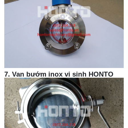
7
.
Van bướm
inox vi sinh HONTO