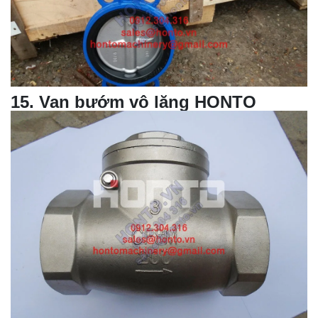
15
.
Van bướm vô lăng
HONTO