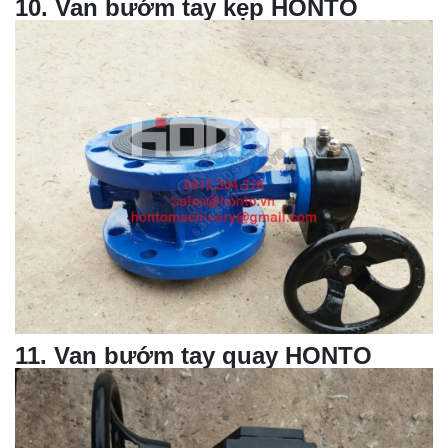
10
.
Van bướm
tay kẹp HONTO
11
. Van bướm tay quay HONTO