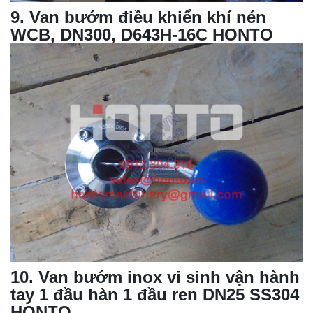
9
.
Van bướm
điều khiển khí nén
WCB, DN300, D643H-16C HONTO
10
. Van bướm inox vi sinh vận hành
tay 1 đầu hàn 1 đầu ren DN25 SS304
HONTO