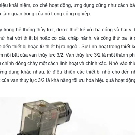
thiệu khái niệm, cơ chế hoạt động, ứng dụng cũng như cách bảo
tầm quan trọng của nó trong công nghiệp.
 trong hệ thống thủy lực, được thiết kế với ba cổng và hai vị 
ứ hai với thiết bị hoặc cơ cấu chấp hành, và cổng thứ ba là 
n thiết bị hoặc từ thiết bị ra ngoài. Sự linh hoạt trong thiết 
nổi bật của van thủy lực 3/2. Van thủy lực 3/2 là một thành p
u chỉnh dòng chảy một cách linh hoạt và chính xác. Nhờ vào thiế
ứng dụng khác nhau, từ điều khiển các thiết bị nhỏ cho đến 
t của van thủy lực 3/2 là khả năng tối ưu hóa hiệu quả hoạt độ