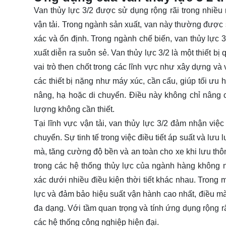
Van thủy lực 3/2 được sử dụng rộng rãi trong nhiều
vận tải. Trong ngành sản xuất, van này thường được
xác và ổn định. Trong ngành chế biến, van thủy lực 3
xuất diễn ra suôn sẻ. Van thủy lực 3/2 là một thiết b
vai trò then chốt trong các lĩnh vực như xây dựng và 
các thiết bị nặng như máy xúc, cần cẩu, giúp tối ưu 
nâng, hạ hoặc di chuyển. Điều này không chỉ nâng 
lượng không cần thiết.
Tại lĩnh vực vận tải, van thủy lực 3/2 đảm nhận việ
chuyển. Sự tinh tế trong việc điều tiết áp suất và l
mà, tăng cường độ bền và an toàn cho xe khi lưu thô
trong các hệ thống thủy lực của ngành hàng không 
xác dưới nhiều điều kiện thời tiết khác nhau. Trong 
lực và đảm bảo hiệu suất vận hành cao nhất, điều mà
đa dạng. Với tầm quan trọng và tính ứng dụng rộng rã
các hệ thống công nghiệp hiện đại.