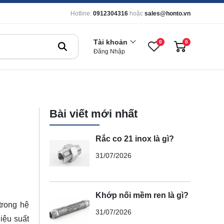
Hotline:
0912304316
hoặc
sales@honto.vn
Tài khoản
0
0
Đăng Nhập
Bài viết mới nhất
Rắc co 21 inox là gì?
31/07/2026
Khớp nối mềm ren là gì?
trong hệ
31/07/2026
iệu suất