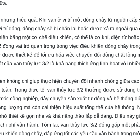
hữa.
 nhưng hiệu quả. Khi van ở vị trí mở, dòng chảy từ nguồn cấp
vị trí đóng, dòng chảy sẽ bị chặn lại hoặc được xả ra ngoài qua
iện bằng một cơ chế điều khiển, có thể là cơ khí, điện từ hoặc 
 đóng vai trò quan trọng trong việc điều khiển dòng chảy tron
này được thiết kế để tối ưu hóa việc chuyển đổi dòng chất lỏng 
t của van thủy lực 3/2 là khả năng thích ứng linh hoạt với nhiề
én không chỉ giúp thực hiện chuyển đổi nhanh chóng giữa các v
toàn. Trong thực tế, van thủy lực 3/2 thường được sử dụng t
móc công nghiệp, dây chuyền sản xuất tự động và hệ thống đi
ăng lượng mà còn cải thiện hiệu suất tổng thể của hệ thống. N
nhờ thiết kế gọn nhẹ và khả năng tháo lắp dễ dàng. Điều này g
 chi phí vận hành. Tóm lại, van thủy lực 3/2 đóng góp một ph
ều khiển dòng chảy, đáp ứng tốt các yêu cầu vận hành trong mô