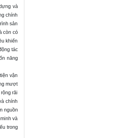
 dựng và
ng chính
rình sản
mà còn có
iều khiển
động tác
tổn năng
tiện vận
ộng mượt
rộng rãi
và chính
ệm nguồn
 minh và
ếu trong