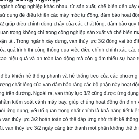
 ngành công nghiệp khác nhau, từ sản xuất, chế biến đến xây
 sử dụng để điều khiển các máy móc tự động, đảm bảo hoạt độ
/2 giúp điều chỉnh dòng chảy của các chất lỏng, đảm bảo quy t
ị quan trọng không chỉ trong công nghiệp sản xuất và chế biến 
vận tải. Trong ngành xây dựng, van thủy lực 3/2 đóng vai trò đ
hóa quá trình thi công thông qua việc điều chỉnh chính xác các 
cao hiệu quả và an toàn lao động mà còn giảm thiểu sự hao 
c điều khiển hệ thống phanh và hệ thống treo của các phương 
ưu lượng chất lỏng của van đảm bảo rằng các bộ phận này hoạt đ
ng trên đường. Ngoài ra, van thủy lực 3/2 cũng được ứng dụng 
nhằm kiểm soát cánh máy bay, giúp chúng hoạt động ổn định 
mỗi ứng dụng, yếu tố quan trọng nhất chính là khả năng tiết ki
 van thủy lực 3/2 hoàn toàn có thể đáp ứng nhờ thiết kế thông
i, van thủy lực 3/2 ngày càng trở thành một phần không thể thi