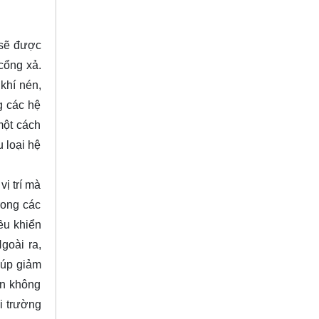
 sẽ được
 cổng xả.
khí nén,
g các hệ
một cách
u loại hệ
ị trí mà
rong các
ều khiển
goài ra,
iúp giảm
ần không
i trường