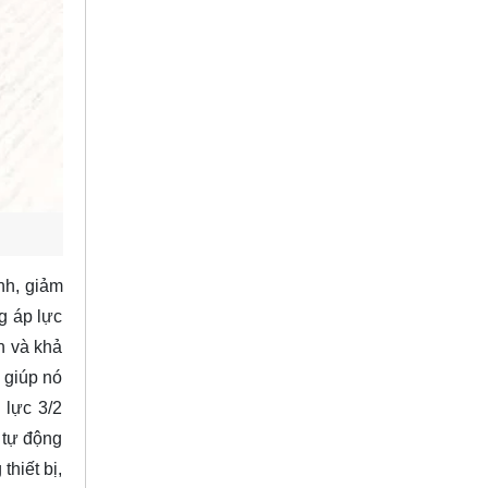
ình, giảm
g áp lực
n và khả
 giúp nó
 lực 3/2
 tự động
hiết bị,