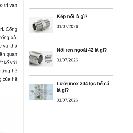
 trì van
Kép nối là gì?
31/07/2026
trí. Cổng
cổng xả.
kế và khả
Nối ren ngoài 42 là gì?
hần quan
31/07/2026
t kế với
những hệ
ng của hệ
Lưới inox 304 lọc bể cá
là gì?
31/07/2026