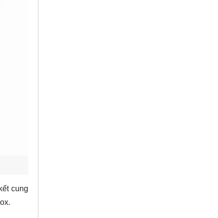
kết cung
ox.