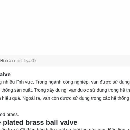
Hình ảnh minh họa (2)
alve
g nhiều lĩnh vực. Trong ngành công nghiệp, van được sử dụng
ệ thống sản xuất. Trong xây dựng, van được sử dụng trong hệ t
 hiệu quả. Ngoài ra, van còn được sử dụng trong các hệ thống 
ed brass.
plated brass ball valve
ần lưu ý để đảm bảo hiệu suất và tuổi thọ của van. Đầu tiên, 