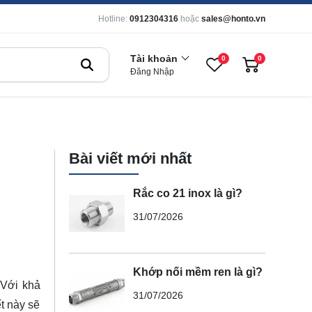
Hotline:
0912304316
hoặc
sales@honto.vn
Tài khoản
0
0
Đăng Nhập
Bài viết mới nhất
Rắc co 21 inox là gì?
31/07/2026
Khớp nối mềm ren là gì?
 Với khả
31/07/2026
t này sẽ