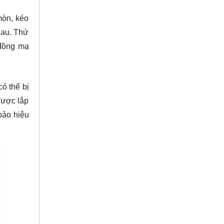
mòn, kéo
hau. Thứ
 đồng mạ
ó thể bị
được lắp
bảo hiệu