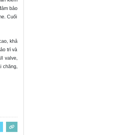
, đảm bảo
me. Cuối
cao, khả
o trì và
l valve,
i chăng,