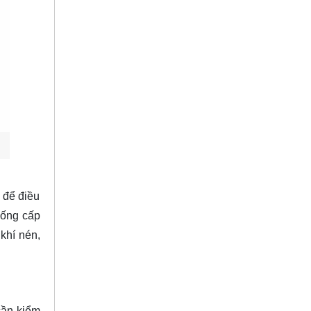
 để điều
hống cấp
khí nén,
cần kiểm