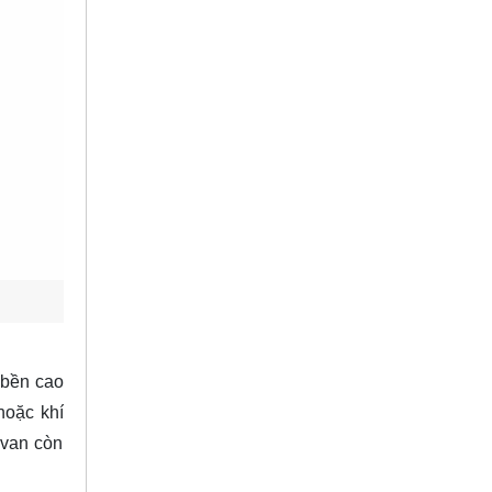
 bền cao
hoặc khí
 van còn