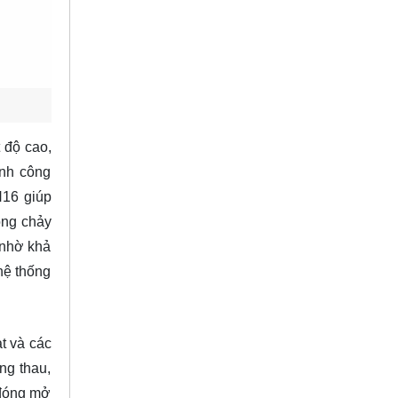
 độ cao,
ành công
N16 giúp
òng chảy
 nhờ khả
hệ thống
t và các
ng thau,
 đóng mở