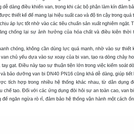
 dễ dàng điều khiển van, trong khi các bộ phận làm kín đảm b
ược thiết kế để mang lại hiệu suất cao và độ tin cậy trong quá 
chịu áp lực tốt nhờ vào các tiêu chuẩn sản xuất nghiêm ngặt. 
g chống lại sự ảnh hưởng của hóa chất và điều kiện thời t
hanh chóng, không cần dùng lực quá mạnh, nhờ vào sự thiết 
 van chủ yếu dựa vào sự xoay của bi van, tạo ra dòng chảy h
a tay gạt. Điều này tạo sự thuận tiện lớn trong việc kiểm soát 
t và bảo dưỡng van bi DN40 PN16 cũng khá dễ dàng, giúp tiết 
ược tích hợp trong nhiều hệ thống khác nhau, từ dân dụng 
iệu chế tạo. Đối với các ứng dụng đòi hỏi sự an toàn cao, van b
g để ngăn ngừa rò rỉ, đảm bảo hệ thống vận hành một cách ổn