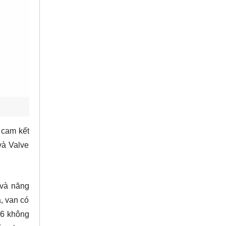
 cam kết
và Valve
 và năng
a, van có
16 không