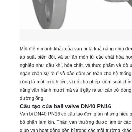
Một điểm mạnh khác của van bi là khả năng chịu đượ
áp suất biến đổi, và sự ăn mòn từ các chất hóa h
nghiệp như dầu khí, hóa chất, và thực phẩm và đồ u
ngăn chặn sự rò rỉ và bảo đảm an toàn cho hệ thống.
cũng là một lợi ích lớn, vì nó cho phép kiểm soát ch
năng vận hành mượt mà và ít gây ra sự cản trở dòng 
đường ống.
Cấu tạo của ball valve DN40 PN16
Van bi DN40 PN16 có cấu tạo đơn giản nhưng hiệu qu
bộ phận làm kín. Thân van thường được làm từ các 
giúp van hoạt động bền bỉ trong các môi trường kh