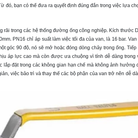
Từ đó, bạn có thể đưa ra
quyết định
đúng đắn trong việc lựa ch
g rãi trong các hệ thống đường ống công nghiệp. Kích thước 
m. PN16 chỉ áp suất làm việc tối đa của van, là 16 bar. Van
i một góc 90 độ, nó sẽ mở hoặc đóng dòng chảy trong ống. Tiếp 
hịu áp lực cao mà còn được ưa chuộng vì tính dễ dàng trong 
ược lắp đặt trong các không gian hạn chế mà không ảnh hưởng 
ản, việc bảo trì và thay thế các bộ phận của van trở nên dễ dà