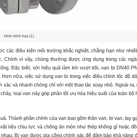
Hình minh họa (1)
c các điều kiện môi trường khắc nghiệt, chẳng hạn như nhiệt
ọc. Chính vì vậy, chúng thường được ứng dụng trong các ng
ống. Đặc biệt, với hiệu quả làm kín vượt trội, van bi DN40 P
 Hơn nữa, việc sử dụng van bi trong việc điều chỉnh tốc độ d
ính xác và nhanh chóng chỉ với một thao tác xoay nhỏ. Ngoài ra,
chảy, loại van này góp phần tối ưu hóa hiệu suất của toàn bộ 
ả. Thành phần chính của van bao gồm thân van, bi van, tay gạ
vật liệu chịu lực và chống ăn mòn như thép không gỉ hoặc đồ
ác nhau. Bi van được gia công chính xác để đảm bảo khả năng