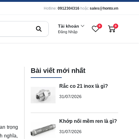
Hotline:
0912304316
hoặc
sales@honto.vn
Tài khoản
0
0
Đăng Nhập
Bài viết mới nhất
Rắc co 21 inox là gì?
31/07/2026
Khớp nối mềm ren là gì?
an trọng
31/07/2026
h nghĩa,