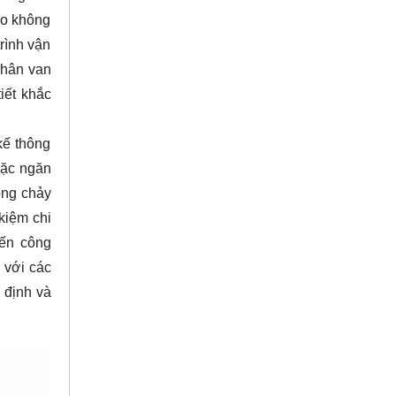
ảo không
trình vận
Thân van
iết khắc
kế thông
oặc ngăn
dòng chảy
kiệm chi
đến công
i với các
 định và