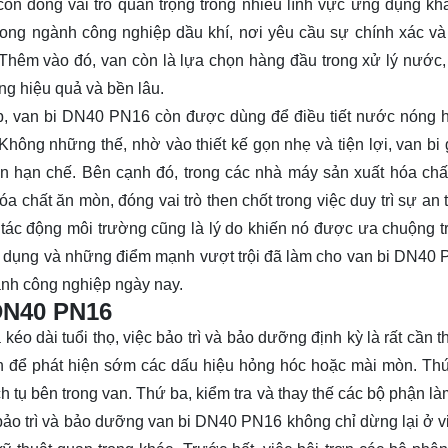
òn đóng vai trò quan trọng trong nhiều lĩnh vực ứng dụng kh
rong ngành công nghiệp dầu khí, nơi yêu cầu sự chính xác và
 Thêm vào đó, van còn là lựa chọn hàng đầu trong xử lý nước,
g hiệu quả và bền lâu.
ệp, van bi DN40 PN16 còn được dùng để điều tiết nước nóng 
. Không những thế, nhờ vào thiết kế gọn nhẹ và tiện lợi, van bi
n hạn chế. Bên cạnh đó, trong các nhà máy sản xuất hóa chất
chất ăn mòn, đóng vai trò then chốt trong việc duy trì sự an 
 tác động môi trường cũng là lý do khiến nó được ưa chuộng t
g dụng và những điểm mạnh vượt trội đã làm cho van bi DN40 
ành công nghiệp ngày nay.
 DN40 PN16
 dài tuổi thọ, việc bảo trì và bảo dưỡng định kỳ là rất cần th
an để phát hiện sớm các dấu hiệu hỏng hóc hoặc mài mòn. Thứ
ch tụ bên trong van. Thứ ba, kiểm tra và thay thế các bộ phận là
ệc bảo trì và bảo dưỡng van bi DN40 PN16 không chỉ dừng lại ở v