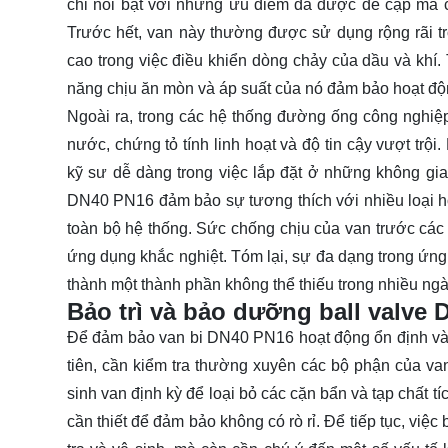
chỉ nổi bật với những ưu điểm đã được đề cập mà c
Trước hết, van này thường được sử dụng rộng rãi t
cao trong việc điều khiển dòng chảy của dầu và khí.
năng chịu ăn mòn và áp suất của nó đảm bảo hoạt độn
Ngoài ra, trong các hệ thống đường ống công nghi
nước, chứng tỏ tính linh hoạt và độ tin cậy vượt trội
kỹ sư dễ dàng trong việc lắp đặt ở những không gia
DN40 PN16 đảm bảo sự tương thích với nhiều loại hóa 
toàn bộ hệ thống. Sức chống chịu của van trước các
ứng dụng khắc nghiệt. Tóm lại, sự đa dạng trong ứn
thành một thành phần không thể thiếu trong nhiều ng
Bảo trì và bảo dưỡng ball valve
Để đảm bảo van bi DN40 PN16 hoạt động ổn định và kéo
tiên, cần kiểm tra thường xuyên các bộ phận của v
sinh van định kỳ để loại bỏ các cặn bẩn và tạp chất tí
cần thiết để đảm bảo không có rò rỉ. Để tiếp tục, vi