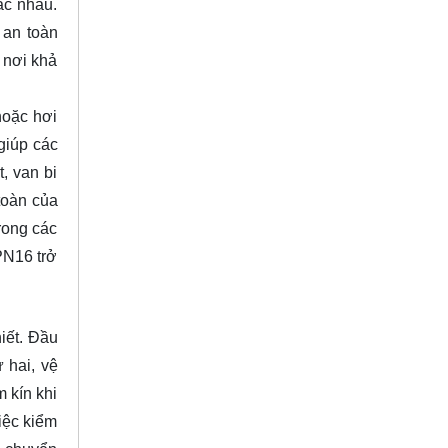
ác nhau.
 an toàn
 nơi khả
hoặc hơi
 giúp các
, van bi
toàn của
rong các
PN16 trở
iết. Đầu
 hai, vệ
m kín khi
iệc kiểm