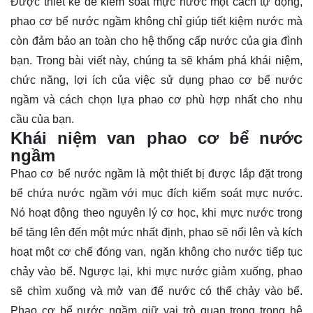
Được thiết kế để kiểm soát mực nước một cách tự động,
phao cơ bể nước ngầm không chỉ giúp tiết kiệm nước mà
còn đảm bảo an toàn cho hệ thống cấp nước của gia đình
bạn. Trong bài viết này, chúng ta sẽ
khám phá
khái niệm,
chức năng, lợi ích của việc sử dụng phao cơ bể nước
ngầm và cách chọn lựa phao cơ phù hợp nhất cho nhu
cầu của bạn.
Khái niệm van phao cơ bể nước
ngầm
Phao cơ bể nước ngầm là một thiết bị được lắp đặt trong
bể chứa nước ngầm với mục đích kiểm soát mực nước.
Nó hoạt động theo nguyên lý cơ học, khi mực nước trong
bể tăng lên đến một mức nhất định, phao sẽ nổi lên và kích
hoạt một cơ chế đóng van, ngăn không cho nước tiếp tục
chảy vào bể. Ngược lại, khi mực nước giảm xuống, phao
sẽ chìm xuống và mở van để nước có thể chảy vào bể.
Phao cơ bể nước ngầm giữ vai trò quan trọng trong hệ