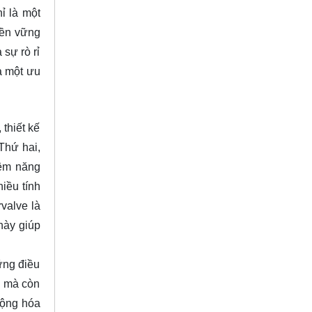
ỉ là một
 bền vững
 sự rò rỉ
à một ưu
thiết kế
Thứ hai,
iệm năng
iều tính
valve là
này giúp
ững điều
i mà còn
động hóa