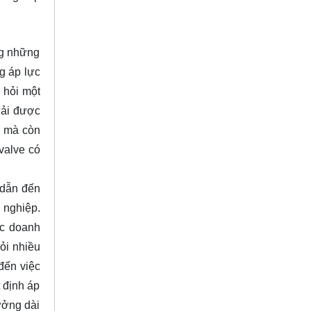
ng những
ng áp lực
 hỏi một
hải được
n mà còn
rvalve có
 dẫn đến
 nghiệp.
ác doanh
hỏi nhiều
đến việc
t định áp
ưởng dài