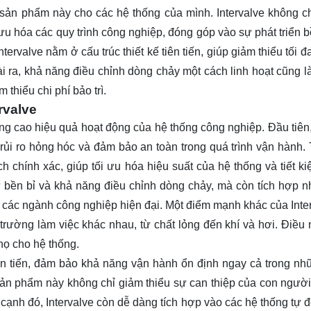
ản phẩm này cho các hệ thống của mình. Intervalve không ch
ối ưu hóa các quy trình công nghiệp, đóng góp vào sự phát triển
rvalve nằm ở cấu trúc thiết kế tiên tiến, giúp giảm thiểu tối đa
i ra, khả năng điều chỉnh dòng chảy một cách linh hoạt cũng l
 thiểu chi phí bảo trì.
rvalve
ng cao hiệu quả hoạt động của hệ thống công nghiệp. Đầu tiên, 
rủi ro hỏng hóc và đảm bảo an toàn trong quá trình vận hành. 
h chính xác, giúp tối ưu hóa hiệu suất của hệ thống và tiết k
 bền bỉ và khả năng điều chỉnh dòng chảy, mà còn tích hợp nh
ác ngành công nghiệp hiện đại. Một điểm mạnh khác của Inter
 trường làm việc khác nhau, từ chất lỏng đến khí và hơi. Điều 
thọ cho hệ thống.
iên tiến, đảm bảo khả năng vận hành ổn định ngay cả trong nh
 sản phẩm này không chỉ giảm thiểu sự can thiệp của con ngườ
cạnh đó, Intervalve còn dễ dàng tích hợp vào các hệ thống tự 