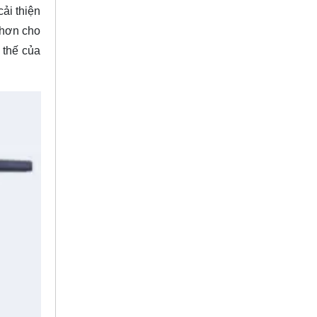
ải thiện
 hơn cho
 thế của