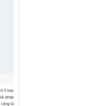
ò rỉ hay
iải pháp
 cũng là