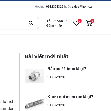
Hotline:
0912304316
hoặc
sales@honto.vn
Tài khoản
0
0
Đăng Nhập
Bài viết mới nhất
Rắc co 21 inox là gì?
31/07/2026
Khớp nối mềm ren là gì?
 lợi ích
31/07/2026
 bản đến