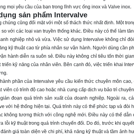
ng mọi yêu cầu của bạn trong lĩnh vực ống inox và Valve inox.
dụng sản phẩm Intervalve
ng chúng cũng đối mặt với một số thách thức nhất định. Một tro
 so với các loại van truyền thống khác. Điều này có thể làm tă
oanh nghiệp nhỏ và vừa. Việc sử dụng Intervalve không chỉ đòi
ăng kỹ thuật cao từ phía nhân sự vận hành. Người dùng cần p
ận hành diễn ra suôn sẻ. Điều này không chỉ tiêu tốn thời gia
 triển kỹ năng của nhân viên. Bên cạnh đó, việc triển khai Inte
ỡng.
 thành phần của Intervalve yêu cầu kiến thức chuyên môn cao,
t viên có trình độ cao hoặc nhà cung cấp dịch vụ bảo trì chuyên
 gián đoạn quá trình sản xuất của doanh nghiệp. Ngoài ra, c
e với hệ thống hiện tại. Quá trình này có thể phức tạp và đòi 
oặc không tương thích với công nghệ mới. Điều này có thể dẫn 
a lỗi kỹ thuật trong quá trình chuyển đổi. Do đó, trước khi quyế
đánh giá toàn diện về chi phí, khả năng kỹ thuật và tầm ảnh h