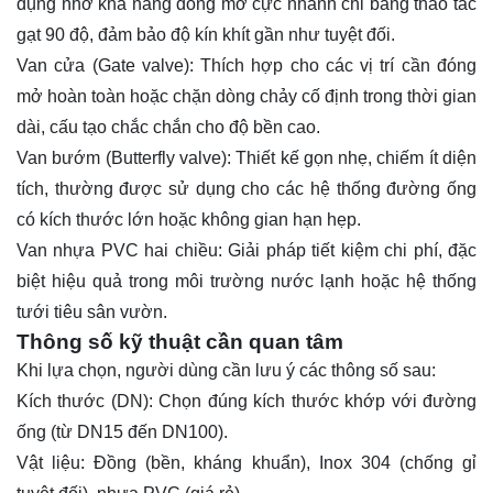
dụng nhờ khả năng đóng mở cực nhanh chỉ bằng thao tác
gạt 90 độ, đảm bảo độ kín khít gần như tuyệt đối.
Van cửa (Gate valve): Thích hợp cho các vị trí cần đóng
mở hoàn toàn hoặc chặn dòng chảy cố định trong thời gian
dài, cấu tạo chắc chắn cho độ bền cao.
Van bướm
(Butterfly valve): Thiết kế gọn nhẹ, chiếm ít diện
tích, thường được sử dụng cho các hệ thống đường ống
có kích thước lớn hoặc không gian hạn hẹp.
Van nhựa PVC hai chiều: Giải pháp tiết kiệm chi phí, đặc
biệt hiệu quả trong môi trường nước lạnh hoặc hệ thống
tưới tiêu sân vườn.
Thông số kỹ thuật cần quan tâm
Khi lựa chọn, người dùng cần lưu ý các thông số sau:
Kích thước (DN): Chọn đúng kích thước khớp với đường
ống (từ DN15 đến DN100).
Vật liệu: Đồng (bền, kháng khuẩn), Inox 304 (chống gỉ