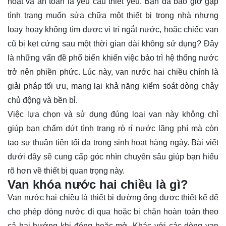
hoạt và an toàn là yêu cầu thiết yếu. Bạn đã bao giờ gặp
tình trạng muốn sửa chữa một thiết bị trong nhà nhưng
loay hoay không tìm được vị trí ngắt nước, hoặc chiếc van
cũ bị kẹt cứng sau một thời gian dài không sử dụng? Đây
là những vấn đề phổ biến khiến việc bảo trì hệ thống nước
trở nên phiền phức. Lúc này, van nước hai chiều chính là
giải pháp tối ưu, mang lại khả năng kiểm soát dòng chảy
chủ động và bền bỉ.
Việc lựa chọn và sử dụng đúng loại van này không chỉ
giúp bạn chấm dứt tình trạng rò rỉ nước lãng phí mà còn
tạo sự thuận tiện tối đa trong sinh hoạt hàng ngày. Bài viết
dưới đây sẽ cung cấp góc nhìn chuyên sâu giúp bạn hiểu
rõ hơn về thiết bị quan trọng này.
Van khóa nước hai chiều là gì?
Van nước hai chiều là thiết bị đường ống được thiết kế để
cho phép dòng nước đi qua hoặc bị chặn hoàn toàn theo
cả hai hướng khi đóng hoặc mở. Khác với các dòng van