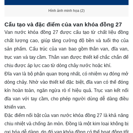
Hình ảnh minh họa (2)
Cấu tạo và đặc điểm của van khóa đồng 27
Van nước khóa đồng 27 được cấu tạo từ chất liệu đồng
chất lượng cao, giúp tăng cường độ bền và tuổi thọ của
sản phẩm. Cấu trúc của van bao gồm thân van, đĩa van,
trục van và tay cầm. Thân van được thiết kế chắc chắn để
chịu được áp lực cao từ dòng chảy nước hoặc khí.
Đĩa van là bộ phận quan trọng nhất, có nhiệm vụ đóng mở
dòng chảy. Nhờ vào thiết kế đặc biệt, đĩa van có thể đóng
kín hoàn toàn, ngăn ngừa rò rỉ hiệu quả. Trục van kết nối
đĩa van với tay cầm, cho phép người dùng dễ dàng điều
khiển van.
Đặc điểm nổi bật của van nước khóa đồng 27 là khả năng
chịu nhiệt và chống ăn mòn. Đồng là một kim loại không bị
oxi hóa dễ dàng, do đó van khóa đồng có thể hoạt động tốt