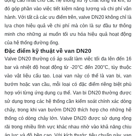
động cao nhất cho các hệ thống xử lý chất lỏng và khí, từ
đó góp phần vào việc tiết kiệm năng lượng và chi phí vận
hành. Với tất cả các ưu điểm trên, valve DN20 không chỉ là
lựa chọn hiệu quả về chi phí mà còn là sự đầu tư thông
minh cho những ai muốn tối ưu hóa hiệu quả hoạt động
của hệ thống đường ống.
Đặc điểm kỹ thuật về van DN20
Valve DN20 thường có áp suất làm việc tối đa lên đến 16
bar và nhiệt độ hoạt động từ -20°C đến 200°C, tùy thuộc
vào vật liệu cấu tạo. Loại van này có thể là van bi, van
bướm hoặc van cầu, mỗi loại có đặc điểm riêng biệt phù
hợp với từng ứng dụng cụ thể. Van bi DN20 thường được
sử dụng trong các hệ thống cần kiểm soát chính xác dòng
chảy, trong khi van bướm DN20 thích hợp cho những hệ
thống có dòng chảy lớn. Valve DN20 được sử dụng rộng
rãi trong nhiều lĩnh vực khác nhau nhờ vào khả năng chịu
áp lực và độ bền cao. Với kích thước tiêu chuẩn này, van