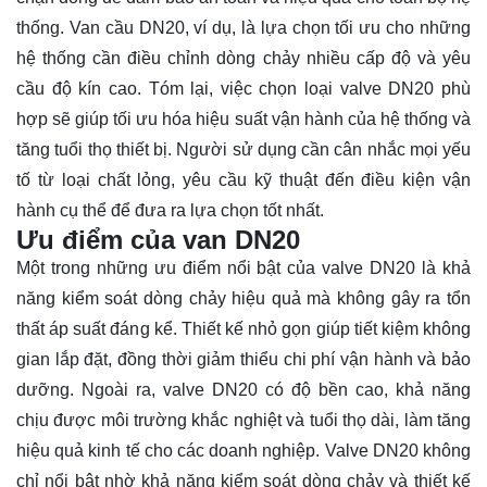
thống. Van cầu DN20, ví dụ, là lựa chọn tối ưu cho những
hệ thống cần điều chỉnh dòng chảy nhiều cấp độ và yêu
cầu độ kín cao. Tóm lại, việc chọn loại valve DN20 phù
hợp sẽ giúp tối ưu hóa hiệu suất vận hành của hệ thống và
tăng tuổi thọ thiết bị. Người sử dụng cần cân nhắc mọi yếu
tố từ loại chất lỏng, yêu cầu kỹ thuật đến điều kiện vận
hành cụ thể để đưa ra lựa chọn tốt nhất.
Ưu điểm của van DN20
Một trong những ưu điểm nổi bật của valve DN20 là khả
năng kiểm soát dòng chảy hiệu quả mà không gây ra tổn
thất áp suất đáng kể. Thiết kế nhỏ gọn giúp tiết kiệm không
gian lắp đặt, đồng thời giảm thiểu chi phí vận hành và bảo
dưỡng. Ngoài ra, valve DN20 có độ bền cao, khả năng
chịu được môi trường khắc nghiệt và tuổi thọ dài, làm tăng
hiệu quả kinh tế cho các doanh nghiệp. Valve DN20 không
chỉ nổi bật nhờ khả năng kiểm soát dòng chảy và thiết kế