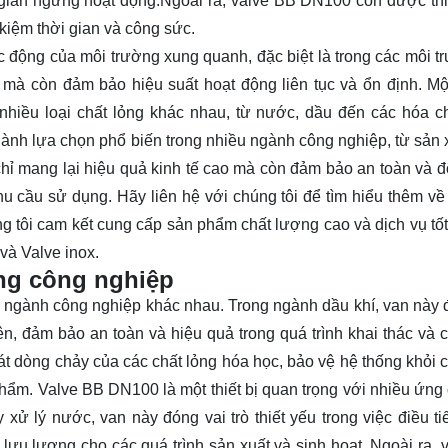
i gian ngừng hoạt động.Ngoài ra, valve BB DN100 còn được thi
 kiệm thời gian và công sức.
động của môi trường xung quanh, đặc biệt là trong các môi t
 mà còn đảm bảo hiệu suất hoạt động liên tục và ổn định. Một
nhiều loại chất lỏng khác nhau, từ nước, dầu đến các hóa c
hành lựa chọn phổ biến trong nhiều ngành công nghiệp, từ sản 
chỉ mang lại hiệu quả kinh tế cao mà còn đảm bảo an toàn và độ
nhu cầu sử dụng. Hãy
liên hệ
với chúng tôi để tìm hiểu thêm về 
tôi cam kết cung cấp sản phẩm chất lượng cao và dịch vụ tốt
và Valve inox.
ng công nghiệp
 ngành công nghiệp khác nhau. Trong ngành dầu khí, van này
n, đảm bảo an toàn và hiệu quả trong quá trình khai thác và c
t dòng chảy của các chất lỏng hóa học, bảo vệ hệ thống khỏi 
m. Valve BB DN100 là một thiết bị quan trọng với nhiều ứng
xử lý nước, van này đóng vai trò thiết yếu trong việc điều ti
ưu lượng cho các quá trình sản xuất và sinh hoạt. Ngoài ra, 