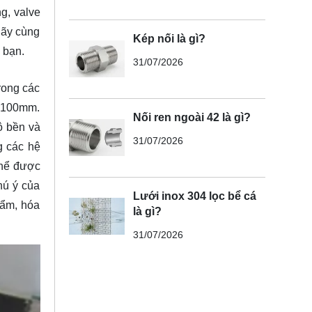
g, valve
Hãy cùng
Kép nối là gì?
 bạn.
31/07/2026
rong các
a 100mm.
Nối ren ngoài 42 là gì?
ộ bền và
31/07/2026
g các hệ
thể được
hú ý của
Lưới inox 304 lọc bể cá
hẩm, hóa
là gì?
31/07/2026