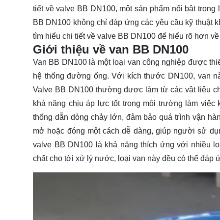
tiết về valve BB DN100, một sản phẩm nổi bật trong 
BB DN100 không chỉ đáp ứng các yêu cầu kỹ thuật khắ
tìm hiểu chi tiết về valve BB DN100 để hiểu rõ hơn v
Giới thiệu về van BB DN100
Van BB DN100 là một loại van công nghiệp được thiết
hệ thống đường ống. Với kích thước DN100, van n
Valve BB DN100 thường được làm từ các vật liệu c
khả năng chịu áp lực tốt trong môi trường làm việc
thống dẫn dòng chảy lớn, đảm bảo quá trình vận hành
mở hoặc đóng một cách dễ dàng, giúp người sử dụn
valve BB DN100 là khả năng thích ứng với nhiều l
chất cho tới xử lý nước, loại van này đều có thể đáp