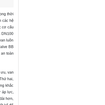
ong thời
h các hệ
c cơ cấu
 BB DN100
van luôn
 valve BB
 an toàn
i ưu, van
 Thứ hai,
ờng khắc
 áp lực,
dài hơn,