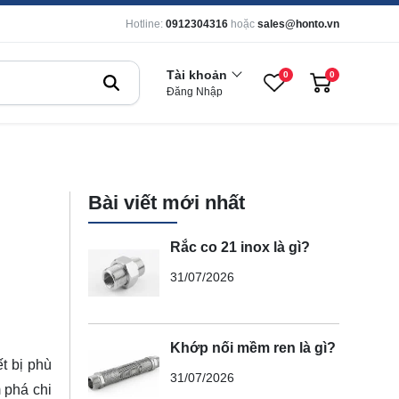
Hotline:
0912304316
hoặc
sales@honto.vn
Tài khoản
0
0
Đăng Nhập
Bài viết mới nhất
Rắc co 21 inox là gì?
31/07/2026
Khớp nối mềm ren là gì?
ết bị phù
31/07/2026
m phá chi