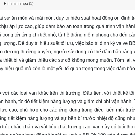
Hình minh họa (1)
ại sự ăn mòn và mài mòn, duy trì hiệu suất hoạt động ổn định tr
hịu áp lực cao, giúp đảm bảo an toàn trong quá trình vận hàn
trọng tới từng chi tiết nhỏ, từ hệ thống niêm phong cho đến cá
g lượng. Để duy trì hiệu suất tối ưu, việc bảo trì định kỳ valve
 bảo dưỡng thường xuyên, người sử dụng có thể đảm bảo rằng 
của thiết bị và giảm thiểu các sự cố không mong muốn. Tóm lại,
y hiệu quả mà còn là một yếu tố quan trọng trong việc đảm bảo
i các loại van khác trên thị trường. Đầu tiên, với thiết kế tố
vận hành, từ đó tiết kiệm năng lượng và giảm chi phí vận hành.
 lực cao, phù hợp cho các ứng dụng trong điều kiện môi trư
ng tiết kiệm năng lượng và sự bền bỉ trước nhiệt độ cũng như
rúc chắc chắn và vật liệu chất lượng cao, van này có tuổi thọ 