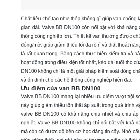
Chất liệu chế tạo như thép không gỉ giúp van chống l
gian dài. Valve BB DN100 còn nổi bật với khả năng c
thống công nghiệp lớn. Thiết kế van thường được chú 
đóng/mở, giúp giảm thiểu tối đa rò rỉ và thất thoát năn
là rất quan trọng. Bằng cách thực hiện kiểm tra và
hoạt động trong điều kiện tốt nhất, kéo dài tuổi thọ 
DN100 không chỉ là một giải pháp kiểm soát dòng chả
và ổn định cho các hệ thống công nghiệp hiện đại.
Ưu điểm của van BB DN100
Valve BB DN100 mang lại nhiều ưu điểm vượt trội so vớ
này giúp giảm thiểu tổn thất áp suất trong quá trình 
valve BB DN100 có khả năng chịu nhiệt và chịu áp
nghiệt. Valve BB DN100 không chỉ nổi bật với khả nă
mà còn có được độ bền cơ học đáng tin cậy. Nhờ cấu t