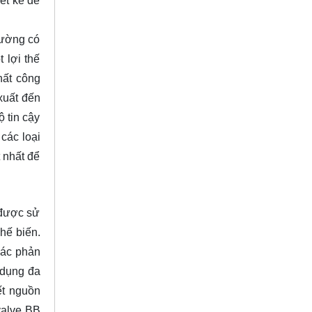
ết kế để
rường có
 lợi thế
hất công
xuất đến
 tin cậy
các loại
 nhất để
 được sử
hế biến.
các phản
 dụng đa
ết nguồn
valve BB