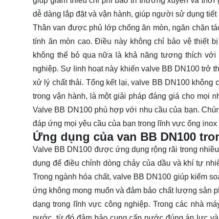
giúp giảm thiểu chi phí bảo trì thường xuyên và thờ
dễ dàng lắp đặt và vận hành, giúp người sử dụng tiết
Thân van được phủ lớp chống ăn mòn, ngăn chặn tác 
tính ăn mòn cao. Điều này không chỉ bảo vệ thiết bị
không thể bỏ qua nữa là khả năng tương thích với 
nghiệp. Sự linh hoạt này khiến valve BB DN100 trở t
xử lý chất thải. Tổng kết lại, valve BB DN100 không 
trong vận hành, là một giải pháp đáng giá cho mọi 
Valve BB DN100 phù hợp với nhu cầu của bạn. Chúng 
đáp ứng mọi yêu cầu của bạn trong lĩnh vực ống inox 
Ứng dụng của van BB DN100 tro
Valve BB DN100 được ứng dụng rộng rãi trong nhiều
dụng để điều chỉnh dòng chảy của dầu và khí tự nhiê
Trong ngành hóa chất, valve BB DN100 giúp kiểm soá
ứng không mong muốn và đảm bảo chất lượng sản phẩ
dạng trong lĩnh vực công nghiệp. Trong các nhà máy 
nước, từ đó đảm bảo cung cấp nước đúng áp lực và l