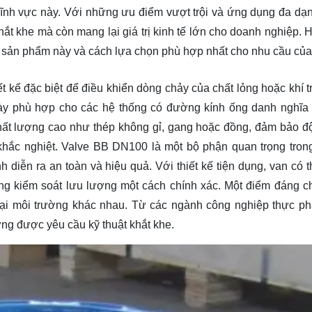
lĩnh vực này. Với những ưu điểm vượt trội và ứng dụng đa dạn
t khe mà còn mang lại giá trị kinh tế lớn cho doanh nghiệp. 
ề
sản phẩm
này và cách lựa chọn phù hợp nhất cho nhu cầu của
 kế đặc biệt để điều khiển dòng chảy của chất lỏng hoặc khí t
ày phù hợp cho các hệ thống có đường kính ống danh nghĩ
hất lượng cao như thép không gỉ, gang hoặc đồng, đảm bảo đ
 khắc nghiệt. Valve BB DN100 là một bộ phận quan trọng tron
 diễn ra an toàn và hiệu quả. Với thiết kế tiện dụng, van có 
g kiểm soát lưu lượng một cách chính xác. Một điểm đáng c
oại môi trường khác nhau. Từ các ngành công nghiệp thực p
 ứng được yêu cầu kỹ thuật khắt khe.