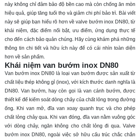
này không chỉ đảm bảo độ bền cao mà còn chống ăn mòn
hiệu quả, giúp tăng tuổi thọ và giảm chi phí bảo trì. Bài viết
này sẽ giúp bạn hiểu rõ hơn về valve bướm inox DN80, từ
khái niệm, đặc điểm nổi bật, ưu điểm, ứng dụng thực tế
cho đến cách bảo quản chúng. Hãy cùng
khám phá
những
thông tin chi tiết và hữu ích này để có cái nhìn toàn diện
hơn về sản phẩm.
Khái niệm van bướm inox DN80
Van bướm inox DN80 là loại van bướm được sản xuất từ
chất liệu thép không gỉ (inox), với kích thước danh nghĩa là
DN80. Van bướm, hay còn gọi là van cánh bướm, được
thiết kế để kiểm soát dòng chảy của chất lỏng trong đường
ống. Khi van mở, đĩa van xoay quanh trục và cho phép
chất lỏng chảy qua. Khi van đóng, đĩa van nằm vuông góc
với dòng chảy, ngăn không cho chất lỏng đi qua. Valve
bướm inox DN80, ngoài việc sở hữu cấu trúc chắc chắn