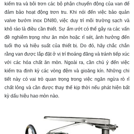
kiểm tra và bôi trơn các bộ phận chuyển động của van để
đảm bảo hoạt động trơn tru. Khi nói đến việc bảo quản
valve bướm inox DN80, việc duy trì môi trường sạch và
khô ráo là điều cần thiết. Sự ẩm ướt có thể gây ra các vấn
đề nghiêm trọng như ăn mòn hoặc rỉ sét, ảnh hưởng đến
tuổi thọ và hiệu suất của thiết bị. Do đó, hãy chắc chắn
rằng van được lắp đặt ở vị trí thoáng đãng và tránh tiếp xúc
với các hóa chất ăn mòn. Ngoài ra, cần chú ý đến việc
kiểm tra định kỳ các vòng đệm và gioăng kín. Những chi
tiết này có vai trò quan trọng trong việc ngăn ngừa rò rỉ
chất lỏng và cần được thay thế kịp thời nếu phát hiện bất
kỳ dấu hiệu hao mòn nào.