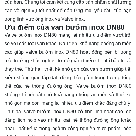
của bạn. Chúng tôi cam kết cung cấp sản phẩm chất lượng
cao và dịch vụ tốt nhất để đáp ứng mọi yêu cầu của bạn
trong lĩnh vực ống inox và Valve inox.
Ưu điểm của van bướm inox DN80
Valve bướm inox DN80 mang lại nhiều ưu điểm vượt trội
so với các loại van khác. Đầu tiên, khả năng chống ăn mòn
cao giúp valve bướm inox DN80 hoạt động bền bỉ trong
môi trường khắc nghiệt, từ đó giảm thiểu chi phí bảo trì và
thay thế. Thứ hai, thiết kế nhỏ gọn của van bướm giúp tiết
kiệm không gian lắp đặt, đồng thời giảm trọng lượng tổng
thể của hệ thống đường ống. Valve bướm inox DN80
không chỉ nổi bật nhờ khả năng chống ăn mòn và thiết kế
nhỏ gọn mà còn mang lại nhiều ưu điểm khác đáng chú ý.
Thứ ba, valve bướm inox DN80 có tính linh hoạt cao, dễ
dàng tích hợp vào nhiều loại hệ thống đường ống khác
nhau, bất kể là trong ngành công nghiệp thực phẩm, hóa