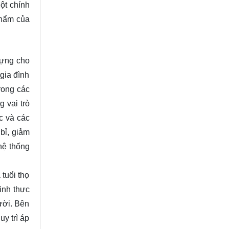
ột chính
phẩm của
dựng cho
gia đình
rong các
 vai trò
c và các
bỉ, giảm
hệ thống
tuổi thọ
inh thực
ười. Bên
y trì áp