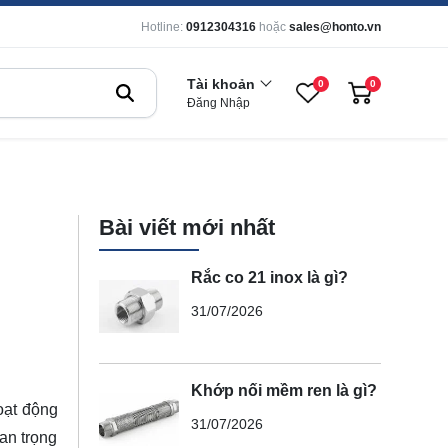
Hotline:
0912304316
hoặc
sales@honto.vn
Tài khoản
0
0
Đăng Nhập
Bài viết mới nhất
Rắc co 21 inox là gì?
31/07/2026
Khớp nối mềm ren là gì?
oạt động
31/07/2026
an trọng