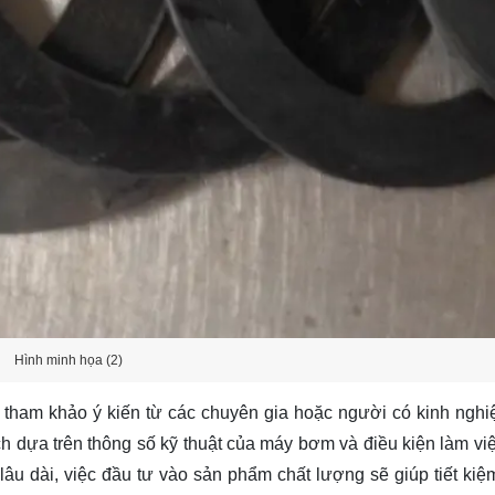
Hình minh họa (2)
ham khảo ý kiến từ các chuyên gia hoặc người có kinh nghiệ
h dựa trên thông số kỹ thuật của máy bơm và điều kiện làm việ
u dài, việc đầu tư vào sản phẩm chất lượng sẽ giúp tiết kiệm