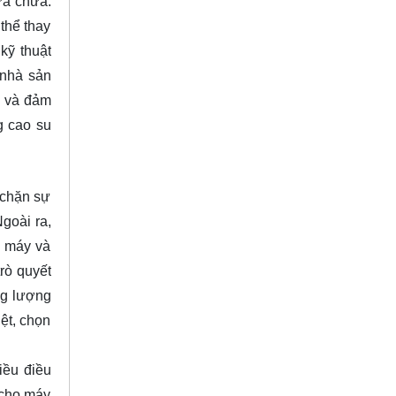
ửa chữa.
thể thay
kỹ thuật
 nhà sản
g và đảm
g cao su
 chặn sự
goài ra,
a máy và
rò quyết
ng lượng
iệt, chọn
iều điều
 cho máy