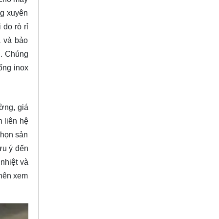
ng xuyên
do rò rỉ
a và bảo
n. Chúng
ống inox
ờng, giá
 liên hệ
chọn sản
ưu ý đến
nhiệt và
 nên xem