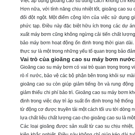
Việc áp dụng gioăng cao su đúng cách không chỉ kéo d
Hơn nữa, với tính năng chịu nhiệt tốt, gioăng cao su
đổi đột ngột. Một điểm cộng lớn của việc sử dụng gi
phức tạp. Điều này đặc biệt hữu ích trong các dự án
xuất máy bơm cũng không ngừng cải tiến chất lượn
bảo máy bơm hoạt động ổn định trong thời gian dài. V
thực sự là một trong những yếu tố quan trọng bảo đ
Vai trò của gioăng cao su máy bơm nước
Gioăng cao su máy bơm có vai trò quan trọng trong v
rò rỉ nước, bảo vệ các bộ phận bên trong khỏi sự mài
gioăng cao su còn giúp giảm tiếng ồn và rung động 
giảm thiểu chi phí bảo trì. Gioăng cao su máy bơm kh
định trong việc duy trì áp suất ổn định trong hệ th
từ động cơ được truyền tải một cách tối ưu tới dòng n
lựa chất liệu chất lượng cao cho gioăng cao su là một
Các loại gioăng được sản xuất từ cao su chịu nhiệt, 
kiện khắc nghiệt. Điều này không chỉ giúp kéo dài t