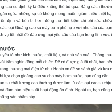
ng cao su định kỳ là điều không thể bỏ qua. Bằng cách thườ
ngăn ngừa những sự cố không mong muốn, giảm thiểu thiệt hại 
 định và bền bỉ hơn, đồng thời tiết kiệm chi phí sửa chữ
ề các loại Gioăng cao su máy bơm phù hợp với nhu cầu của bạ
h vụ tốt nhất để đáp ứng mọi yêu cầu của bạn trong lĩnh vực 
 nước
yếu tố như kích thước, chất liệu, và nhà sản xuất. Thông thư
vài trăm nghìn đồng mỗi chiếc. Để có được giá tốt nhất, bạn nên
 trang thương mại điện tử như Honto.vn để so sánh giá và lựa 
hi lựa chọn gioăng cao su cho máy bơm nước, bạn cũng cần l
o su chất lượng cao thường được làm từ các loại cao su chịu 
 và đảm bảo hiệu suất hoạt động ổn định. Ngoài ra, bạn cũng
 những sản phẩm này.