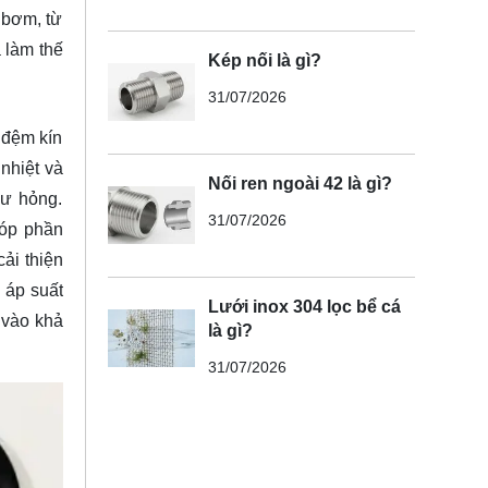
 bơm, từ
 làm thế
Kép nối là gì?
31/07/2026
 đệm kín
nhiệt và
Nối ren ngoài 42 là gì?
hư hỏng.
31/07/2026
góp phần
cải thiện
 áp suất
Lưới inox 304 lọc bể cá
 vào khả
là gì?
31/07/2026