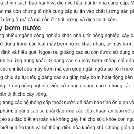
tra chính sách bảo hành và dịch vụ hậu mãi từ nhà cung cấp. M
bạn mà còn chứng tỏ nhà cung cấp tự tin vào chất lượng sản 
ỉ dừng ở giá cả mà còn ở chất lượng và dịch vụ đi kèm.
áy bơm nước
ng nhiều ngành công nghiệp khác nhau, từ nông nghiệp, xây 
ử dụng trong các loại máy bơm nước khác nhau, từ máy bơm 
ịnh và hiệu quả. Ngoài ra, gioăng cao su còn được sử dụng t
 nhiều ứng dụng khác. Gioăng cao su máy bơm không chỉ đóng
iữa các chi tiết của máy bơm mà còn giúp ngăn ngừa sự rò rỉ nướ
ng chịu áp lực tốt, gioăng cao su giúp máy bơm hoạt động bền 
ng. Trong nông nghiệp, việc sử dụng gioăng cao su trong các 
ần thiết cho cây trồng.
trong các hệ thống cấp thoát nước để đảm bảo tính ổn định và 
phẩm, gioăng cao su phải đáp ứng các tiêu chuẩn an toàn vệ s
cao su đặc biệt an toàn và không gây hại cho sức khỏe con ng
iết bị điện lạnh và hệ thống điều hòa không khí. Chúng giúp du