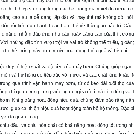
ài tuổi thọ của máy bơm mà còn tiết kiệm chi phí bảo trì và s
 còn thích hợp sử dụng trong các hệ thống mà nhiệt độ nước có 
oăng cao su là dễ dàng lắp đặt và thay thế mà không đòi hỏi 
 đòi hỏi tiến độ nhanh hoặc hạn chế về thời gian bảo trì. Các
g gioăng, nhằm đáp ứng nhu cầu ngày càng cao của thị trườn
ới những đặc tính vượt trội và vai trò không thể thiếu, gioăn
ảm cho hệ thống máy bơm nước hoạt động hiệu quả và bền bỉ.
iệc duy trì hiệu suất và độ bền của máy bơm. Chúng giúp ngăn
 mòn và hư hỏng do tiếp xúc với nước và các chất lỏng khác. N
trong quá trình vận hành máy bơm, từ đó kéo dài tuổi thọ củ
ông chỉ quan trọng trong việc ngăn ngừa rò rỉ mà còn đóng vai t
ống bơm. Khi gioăng hoạt động hiệu quả, chúng đảm bảo rằng nă
ước, giúp cải thiện hiệu quả hoạt động toàn bộ hệ thống. Đặc b
 yếu tố quan trọng.
chịu dầu, và chịu hóa chất có khả năng hoạt động tốt trong nh
uổi thọ của gioăng mà còn đảm bảo hiệu quả hoạt động lâu dài