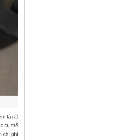
m là rất
c cụ thể
 chi phí