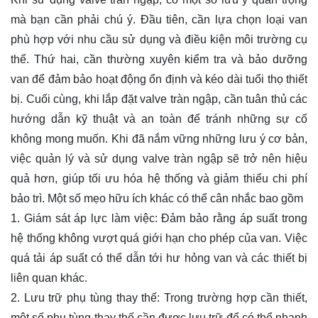
mà bạn cần phải chú ý. Đầu tiên, cần lựa chọn loại van
phù hợp với nhu cầu sử dụng và điều kiện môi trường cụ
thể. Thứ hai, cần thường xuyên kiểm tra và bảo dưỡng
van để đảm bảo hoạt động ổn định và kéo dài tuổi thọ thiết
bị. Cuối cùng, khi lắp đặt valve tràn ngập, cần tuân thủ các
hướng dẫn kỹ thuật và an toàn để tránh những sự cố
không mong muốn. Khi đã nắm vững những lưu ý cơ bản,
việc quản lý và sử dụng valve tràn ngập sẽ trở nên hiệu
quả hơn, giúp tối ưu hóa hệ thống và giảm thiểu chi phí
bảo trì. Một số mẹo hữu ích khác có thể cân nhắc bao gồm
1. Giám sát áp lực làm việc: Đảm bảo rằng áp suất trong
hệ thống không vượt quá giới hạn cho phép của van. Việc
quá tải áp suất có thể dẫn tới hư hỏng van và các thiết bị
liên quan khác.
2. Lưu trữ phụ tùng thay thế: Trong trường hợp cần thiết,
một số phụ tùng thay thế cần được lưu trữ để có thể nhanh