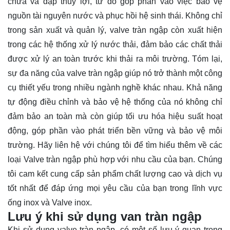
chứa và đập thủy lợi, từ đó góp phần vào việc bảo vệ
nguồn tài nguyên nước và phục hồi hệ sinh thái. Không chỉ
trong sản xuất và quản lý, valve tràn ngập còn xuất hiện
trong các hệ thống xử lý nước thải, đảm bảo các chất thải
được xử lý an toàn trước khi thải ra môi trường. Tóm lại,
sự đa năng của valve tràn ngập giúp nó trở thành một công
cụ thiết yếu trong nhiều ngành nghề khác nhau. Khả năng
tự động điều chỉnh và bảo vệ hệ thống của nó không chỉ
đảm bảo an toàn mà còn giúp tối ưu hóa hiệu suất hoạt
động, góp phần vào phát triển bền vững và bảo vệ môi
trường. Hãy
liên hệ
với chúng tôi để tìm hiểu thêm về các
loại Valve tràn ngập phù hợp với nhu cầu của bạn. Chúng
tôi cam kết cung cấp sản phẩm chất lượng cao và dịch vụ
tốt nhất để đáp ứng mọi yêu cầu của bạn trong lĩnh vực
ống inox và Valve inox.
Lưu ý khi sử dụng van tràn ngập
Khi sử dụng valve tràn ngập, có một số lưu ý quan trọng