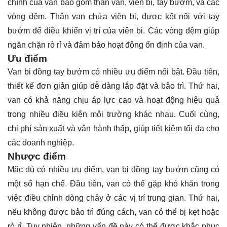
chính của van bao gồm thân van, viên bi, tay bướm, và các
vòng đệm. Thân van chứa viên bi, được kết nối với tay
bướm để điều khiển vị trí của viên bi. Các vòng đệm giúp
ngăn chặn rò rỉ và đảm bảo hoạt động ổn định của van.
Ưu điểm
Van bi đồng tay bướm có nhiều ưu điểm nổi bật. Đầu tiên,
thiết kế đơn giản giúp dễ dàng lắp đặt và bảo trì. Thứ hai,
van có khả năng chịu áp lực cao và hoạt động hiệu quả
trong nhiều điều kiện môi trường khác nhau. Cuối cùng,
chi phí sản xuất và vận hành thấp, giúp tiết kiệm tối đa cho
các doanh nghiệp.
Nhược điểm
Mặc dù có nhiều ưu điểm, van bi đồng tay bướm cũng có
một số hạn chế. Đầu tiên, van có thể gặp khó khăn trong
việc điều chỉnh dòng chảy ở các vị trí trung gian. Thứ hai,
nếu không được bảo trì đúng cách, van có thể bị kẹt hoặc
rò rỉ. Tuy nhiên, những vấn đề này có thể được khắc phục