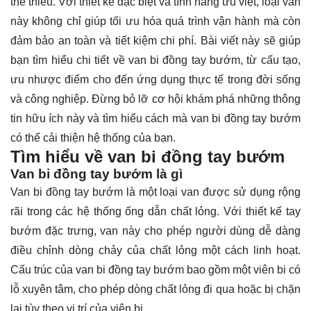
thể thiếu. Với thiết kế đặc biệt và tính năng ưu việt, loại van
này không chỉ giúp tối ưu hóa quá trình vận hành mà còn
đảm bảo an toàn và tiết kiệm chi phí. Bài viết này sẽ giúp
bạn tìm hiểu chi tiết về van bi đồng tay bướm, từ cấu tạo,
ưu nhược điểm cho đến ứng dụng thực tế trong đời sống
và công nghiệp. Đừng bỏ lỡ cơ hội
khám phá
những thông
tin hữu ích này và tìm hiểu cách mà van bi đồng tay bướm
có thể cải thiện hệ thống của bạn.
Tìm hiểu về van bi đồng tay bướm
Van bi đồng tay bướm là gì
Van bi đồng tay bướm là một loại van được sử dụng rộng
rãi trong các hệ thống ống dẫn chất lỏng. Với thiết kế tay
bướm đặc trưng, van này cho phép người dùng dễ dàng
điều chỉnh dòng chảy của chất lỏng một cách linh hoạt.
Cấu trúc của van bi đồng tay bướm bao gồm một viên bi có
lỗ xuyên tâm, cho phép dòng chất lỏng đi qua hoặc bị chặn
lại tùy theo vị trí của viên bi.