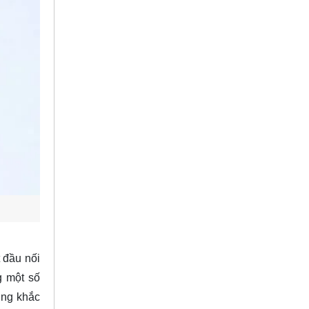
t đầu nối
g một số
ờng khắc