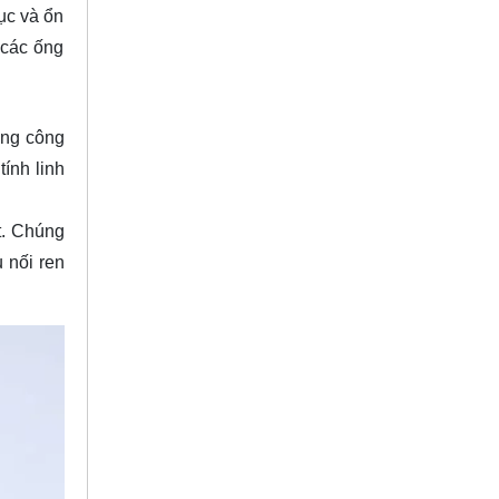
ục và ổn
 các ống
ụng công
tính linh
t. Chúng
 nối ren