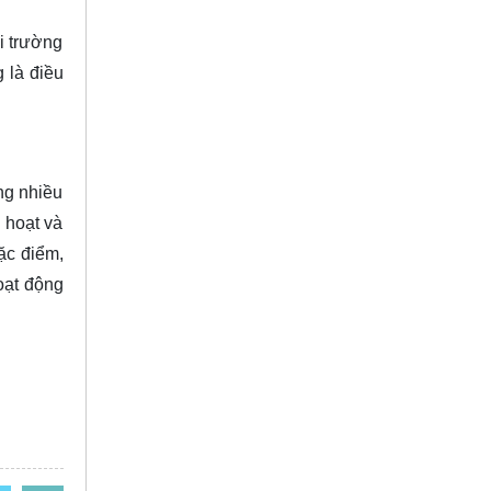
i trường
 là điều
ng nhiều
 hoạt và
ặc điểm,
oạt động