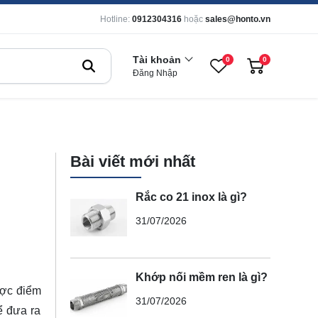
Hotline:
0912304316
hoặc
sales@honto.vn
Tài khoản
0
0
Đăng Nhập
Bài viết mới nhất
Rắc co 21 inox là gì?
31/07/2026
Khớp nối mềm ren là gì?
ược điểm
31/07/2026
ể đưa ra