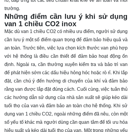
ro, đáp ứng tốt các tiêu chuẩn khắt khe về an toàn và môi
trường.
Những điểm cần lưu ý khi sử dụng
van 1 chiều CO2 inox
Mặc dù van 1 chiều CO2 có nhiều ưu điểm, người sử dụng
cần lưu ý một số điểm quan trọng để đảm bảo hiệu quả và
an toàn. Trước tiên, việc lựa chọn kích thước van phù hợp
với hệ thống là điều cần thiết để đảm bảo hoạt động ổn
định. Ngoài ra, cần thường xuyên kiểm tra và bảo trì van
để phát hiện sớm các dấu hiệu hỏng hóc hoặc rò rỉ. Khi lắp
đặt, cần chú ý đến hướng di chuyển của khí và đảm bảo
rằng van được lắp đặt đúng cách. Cuối cùng, việc tuân thủ
các hướng dẫn sử dụng của nhà sản xuất sẽ giúp kéo dài
tuổi thọ của van và đảm bảo an toàn cho hệ thống. Khi sử
dụng van 1 chiều CO2, ngoài những điểm đã nêu, còn một
số yếu tố khác mà người dùng cần quan tâm để tối ưu hóa
hiệu suất và kéo dài tuổi thọ của van. Một trong những yếu