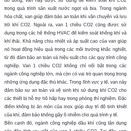
đồ uống, van này được sử dụng để kiểm soát khí CO2
trong quá trình sản xuất nước ngọt và bia. Trong ngành
hóa chất, van giúp đảm bảo an toàn khi vận chuyển và lưu
trữ khí CO2. Ngoài ra, van 1 chiều CO2 cũng được sử
dụng trong các hệ thống HVAC để kiểm soát không khí và
khí thải. Khả năng chịu nhiệt và áp suất cao của van giúp
nó hoạt động hiệu quả trong các môi trường khắc nghiệt,
từ đó đảm bảo an toàn và hiệu suất cho các quy trình công
nghiệp. Van 1 chiều CO2 không chỉ nổi bật trong các
ngành công nghiệp lớn, mà còn có vai trò quan trọng trong
những ứng dụng đặc thù khác. Trong lĩnh vực y tế, van này
đảm bảo sự an toàn và vệ sinh khi sử dụng khí CO2 cho
các thiết bị hỗ trợ hô hấp hay trong phòng thí nghiệm. Đặc
điểm không bị ăn mòn của inox giúp duy trì độ tinh khiết
của khí, đảm bảo không gây ô nhiễm cho quá trình y tế.
Bên cạnh đó, ngành công nghiệp dầu khí cũng tận dụng