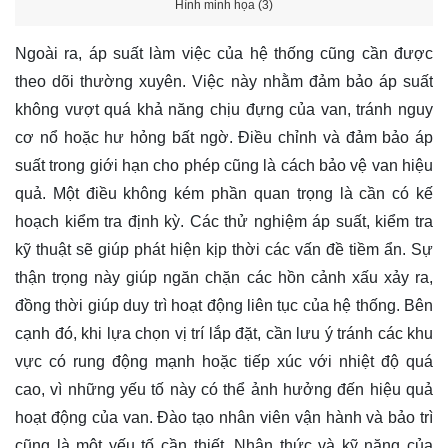
Hình minh họa (3)
Ngoài ra, áp suất làm việc của hệ thống cũng cần được
theo dõi thường xuyên. Việc này nhằm đảm bảo áp suất
không vượt quá khả năng chịu đựng của van, tránh nguy
cơ nổ hoặc hư hỏng bất ngờ. Điều chỉnh và đảm bảo áp
suất trong giới hạn cho phép cũng là cách bảo vệ van hiệu
quả. Một điều không kém phần quan trọng là cần có kế
hoạch kiểm tra định kỳ. Các thử nghiệm áp suất, kiểm tra
kỹ thuật sẽ giúp phát hiện kịp thời các vấn đề tiềm ẩn. Sự
thận trọng này giúp ngăn chặn các hồn cảnh xấu xảy ra,
đồng thời giúp duy trì hoạt động liên tục của hệ thống. Bên
cạnh đó, khi lựa chọn vị trí lắp đặt, cần lưu ý tránh các khu
vực có rung động mạnh hoặc tiếp xúc với nhiệt độ quá
cao, vì những yếu tố này có thể ảnh hưởng đến hiệu quả
hoạt động của van. Đào tạo nhân viên vận hành và bảo trì
cũng là một yếu tố cần thiết. Nhận thức và kỹ năng của