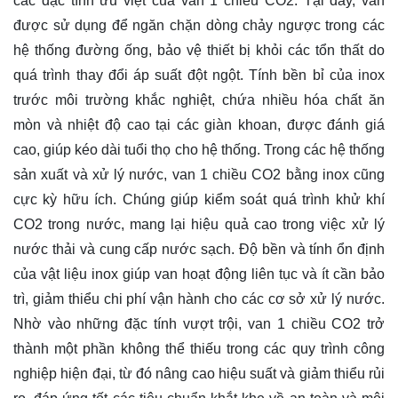
các đặc tính ưu việt của van 1 chiều CO2. Tại đây, van
được sử dụng để ngăn chặn dòng chảy ngược trong các
hệ thống đường ống, bảo vệ thiết bị khỏi các tổn thất do
quá trình thay đổi áp suất đột ngột. Tính bền bỉ của inox
trước môi trường khắc nghiệt, chứa nhiều hóa chất ăn
mòn và nhiệt độ cao tại các giàn khoan, được đánh giá
cao, giúp kéo dài tuổi thọ cho hệ thống. Trong các hệ thống
sản xuất và xử lý nước, van 1 chiều CO2 bằng inox cũng
cực kỳ hữu ích. Chúng giúp kiểm soát quá trình khử khí
CO2 trong nước, mang lại hiệu quả cao trong việc xử lý
nước thải và cung cấp nước sạch. Độ bền và tính ổn định
của vật liệu inox giúp van hoạt động liên tục và ít cần bảo
trì, giảm thiểu chi phí vận hành cho các cơ sở xử lý nước.
Nhờ vào những đặc tính vượt trội, van 1 chiều CO2 trở
thành một phần không thể thiếu trong các quy trình công
nghiệp hiện đại, từ đó nâng cao hiệu suất và giảm thiểu rủi