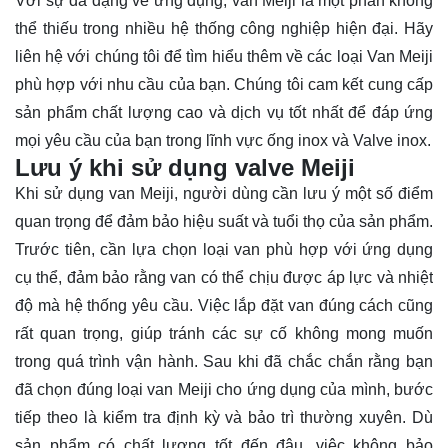
Với sự đa dạng về ứng dụng, van Meiji là một phần không
thể thiếu trong nhiều hệ thống công nghiệp hiện đại. Hãy
liên hệ
với chúng tôi để tìm hiểu thêm về các loại Van Meiji
phù hợp với nhu cầu của bạn. Chúng tôi cam kết cung cấp
sản phẩm chất lượng cao và dịch vụ tốt nhất để đáp ứng
mọi yêu cầu của bạn trong lĩnh vực ống inox và Valve inox.
Lưu ý khi sử dụng valve Meiji
Khi sử dụng van Meiji, người dùng cần lưu ý một số điểm
quan trọng để đảm bảo hiệu suất và tuổi thọ của sản phẩm.
Trước tiên, cần lựa chọn loại van phù hợp với ứng dụng
cụ thể, đảm bảo rằng van có thể chịu được áp lực và nhiệt
độ mà hệ thống yêu cầu. Việc lắp đặt van đúng cách cũng
rất quan trọng, giúp tránh các sự cố không mong muốn
trong quá trình vận hành. Sau khi đã chắc chắn rằng bạn
đã chọn đúng loại van Meiji cho ứng dụng của mình, bước
tiếp theo là kiểm tra định kỳ và bảo trì thường xuyên. Dù
sản phẩm có chất lượng tốt đến đâu, việc không bảo