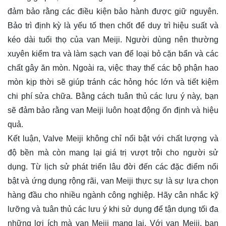
đảm bảo rằng các điều kiện bảo hành được giữ nguyên.
Bảo trì định kỳ là yếu tố then chốt để duy trì hiệu suất và
kéo dài tuổi thọ của van Meiji. Người dùng nên thường
xuyên kiểm tra và làm sạch van để loại bỏ cặn bẩn và các
chất gây ăn mòn. Ngoài ra, việc thay thế các bộ phận hao
mòn kịp thời sẽ giúp tránh các hỏng hóc lớn và tiết kiệm
chi phí sửa chữa. Bằng cách tuân thủ các lưu ý này, bạn
sẽ đảm bảo rằng van Meiji luôn hoạt động ổn định và hiệu
quả.
Kết luận, Valve Meiji không chỉ nổi bật với chất lượng và
độ bền mà còn mang lại giá trị vượt trội cho người sử
dụng. Từ lịch sử phát triển lâu đời đến các đặc điểm nổi
bật và ứng dụng rộng rãi, van Meiji thực sự là sự lựa chọn
hàng đầu cho nhiều ngành công nghiệp. Hãy cân nhắc kỹ
lưỡng và tuân thủ các lưu ý khi sử dụng để tận dụng tối đa
những lợi ích mà van Meiji mang lại. Với van Meiji, bạn