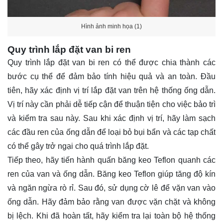
Hình ảnh minh họa (1)
Quy trình lắp đặt van bi ren
Quy trình lắp đặt van bi ren có thể được chia thành các
bước cụ thể để đảm bảo tính hiệu quả và an toàn. Đầu
tiên, hãy xác định vị trí lắp đặt van trên hệ thống ống dẫn.
Vị trí này cần phải dễ tiếp cận để thuận tiện cho việc bảo trì
và kiểm tra sau này. Sau khi xác định vị trí, hãy làm sạch
các đầu ren của ống dẫn để loại bỏ bụi bẩn và các tạp chất
có thể gây trở ngại cho quá trình lắp đặt.
Tiếp theo, hãy tiến hành quấn băng keo Teflon quanh các
ren của van và ống dẫn. Băng keo Teflon giúp tăng độ kín
và ngăn ngừa rò rỉ. Sau đó, sử dụng cờ lê để vặn van vào
ống dẫn. Hãy đảm bảo rằng van được vặn chặt và không
bị lệch. Khi đã hoàn tất, hãy kiểm tra lại toàn bộ hệ thống