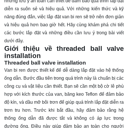
những lưu ý an toàn cần thiết để đảm bảo quá trình lắp đặt
diễn ra suôn sẻ và hiệu quả. Với những kiến thức và kỹ
năng đúng đắn, việc lắp đặt van bi ren sẽ trở nên đơn giản
và hiệu quả hơn bao giờ hết. Hãy cùng
khám phá
chi tiết
các bước lắp đặt và những điều cần lưu ý trong bài viết
dưới đây.
Giới thiệu về threaded ball valve
installation
Threaded ball valve installation
Van bi ren được thiết kế để dễ dàng lắp đặt vào hệ thống
ống dẫn. Bước đầu tiên trong quá trình này là chuẩn bị các
công cụ và vật liệu cần thiết. Bạn sẽ cần một bộ cờ lê phù
hợp với kích thước của van, băng keo Teflon để đảm bảo
độ kín, và dầu mỡ bôi trơn để giúp quá trình lắp đặt diễn ra
trơn tru hơn. Trước khi bắt đầu, hãy đảm bảo rằng hệ
thống ống dẫn đã được tắt và không có áp lực trong
đường ống. Điều này giúp đảm bảo an toàn cho người