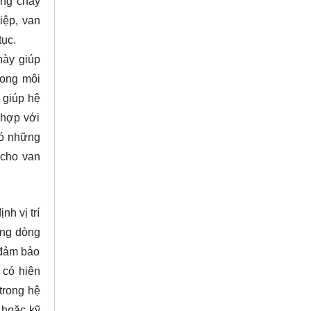
ông chảy
iệp, van
tục.
này giúp
rong môi
, giúp hệ
 hợp với
có những
 cho van
h vị trí
ớng dòng
 đảm bảo
 có hiện
 trong hệ
 hoặc kỹ