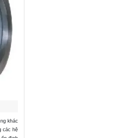
ụng khác
g các hệ