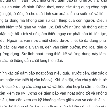
ước gia đình, van nước một chiều đảm bảo rằng nước thải kh
sự an toàn vệ sinh. Đồng thời, trong các ứng dụng công ngh
 ngột, từ đó giữ cho quá trình sản xuất diễn ra suôn sẻ và liên 
g tự động mà không cần sự can thiệp của con người. Điều 
iết kiệm thời gian và nhân lực. Đối với những hệ thống đặt t
ặc biệt hữu ích vì nó giảm thiểu nguy cơ phải bảo trì liên tục
iều. Ngoài ra, van nước một chiều được thiết kế đa dạng phù
Từ các loại van đĩa, van bi, đến van cánh bướm, mỗi loại đều 
 ứng dụng. Sự linh hoạt trong thiết kế và ứng dụng này làm
g các hệ thống dẫn chất lỏng hiện đại.
ính xác để đảm bảo hoạt động hiệu quả. Trước tiên, cần xác địn
m hoặc các thiết bị cần bảo vệ. Khi lắp đặt, cần chú ý đến hư
Việc sử dụng các công cụ và vật liệu phù hợp là cần thiết để
, cần kiểm tra kỹ lưỡng để đảm bảo van hoạt động tốt và không
 chiều, bạn cần xem xét kỹ khoảng cách giữa van và các thiết bị
i các hệ thống phức tạp, nên tham khảo ý kiến của chuyên gia