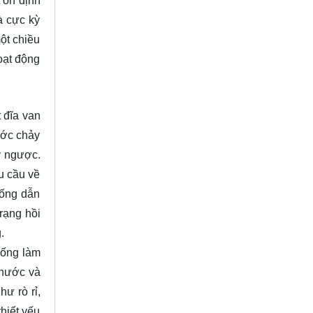
 ổn định
à cực kỳ
ột chiều
oạt động
 đĩa van
ước chảy
y ngược.
u cầu về
hống dẫn
rạng hồi
g.
hống làm
thước và
ư rò rỉ,
hiết yếu