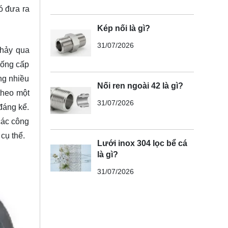
đó đưa ra
Kép nối là gì?
31/07/2026
chảy qua
hống cấp
ng nhiều
Nối ren ngoài 42 là gì?
theo một
31/07/2026
đáng kể.
các công
 cụ thể.
Lưới inox 304 lọc bể cá
là gì?
31/07/2026