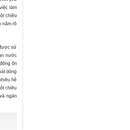
việc làm
ột chiều
n nắm rõ
 được sử
van nước
 động ổn
oát dòng
nhiều hệ
ột chiều
 và ngăn