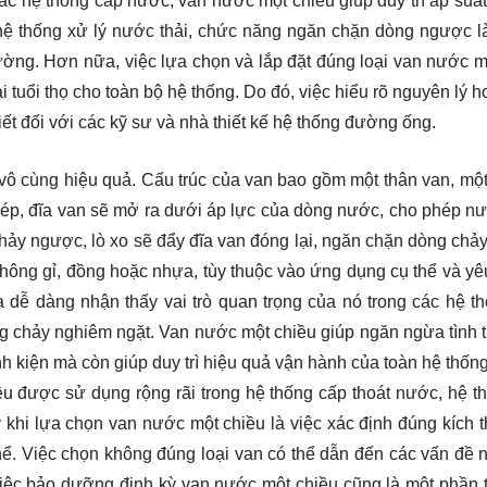
ác hệ thống cấp nước, van nước một chiều giúp duy trì áp suất
 hệ thống xử lý nước thải, chức năng ngăn chặn dòng ngược l
ường. Hơn nữa, việc lựa chọn và lắp đặt đúng loại van nước m
tuổi thọ cho toàn bộ hệ thống. Do đó, việc hiểu rõ nguyên lý h
iết đối với các kỹ sư và nhà thiết kế hệ thống đường ống.
ô cùng hiệu quả. Cấu trúc của van bao gồm một thân van, một
hép, đĩa van sẽ mở ra dưới áp lực của dòng nước, cho phép n
ảy ngược, lò xo sẽ đẩy đĩa van đóng lại, ngăn chặn dòng chả
không gỉ, đồng hoặc nhựa, tùy thuộc vào ứng dụng cụ thể và yê
a dễ dàng nhận thấy vai trò quan trọng của nó trong các hệ t
g chảy nghiêm ngặt. Van nước một chiều giúp ngăn ngừa tình t
inh kiện mà còn giúp duy trì hiệu quả vận hành của toàn hệ thốn
u được sử dụng rộng rãi trong hệ thống cấp thoát nước, hệ t
 khi lựa chọn van nước một chiều là việc xác định đúng kích 
hể. Việc chọn không đúng loại van có thể dẫn đến các vấn đề nh
iệc bảo dưỡng định kỳ van nước một chiều cũng là một phần t