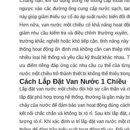
Chẳng hạn, khi sử dụng trong hệ thống cấp thoát n
ngược vào các đường ống cung cấp nước sạch, tạo 
này giúp giảm thiểu sự cố do áp suất nước biến đổi đột
Hơn nữa, van nước một chiều có khả năng hoạt độn
giảm nhu cầu kiểm tra và điều chỉnh thường xuyên, t
trường khắc nghiệt hoặc khó tiếp cận, tính năng này đ
thống hoạt động ổn định mà không cần can thiệp nh
nhiều loại hệ thống và yêu cầu kỹ thuật khác nhau. 
ưu điểm riêng đáp ứng các nhu cầu cụ thể của từng
nước một chiều trở thành thiết bị không thể thiếu tron
Cách Lắp Đặt Van Nước 1 Chiều
Lắp đặt van nước một chiều đòi hỏi sự cẩn thận và ch
lắp đặt phù hợp trong hệ thống, thường là gần máy bơ
chảy của nước để đảm bảo van hoạt động đúng cách. 
kết nối chắc chắn và không bị rò rỉ. Sau khi lắp đặt
tượng rò rỉ. Khi xác định vị trí lắp đặt van nước một
thống để đảm bảo hiệu suất hoạt động tối ưu. Đối vớ