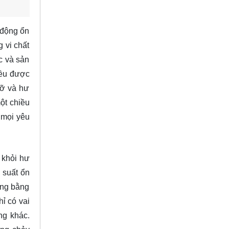
 động ổn
 vi chất
c và sản
iều được
vỡ và hư
ột chiều
 mọi yêu
 khỏi hư
 suất ổn
ợng bằng
ỉ có vai
ng khác.