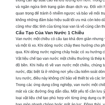
thống cần áp suất cao và lưu lượng lớn hơn. Trong c
và ngăn ngừa tình trạng gián đoạn dịch vụ. Đối với
quan trọng để tránh ô nhiễm ngược và bảo vệ môi tr
không những đảm bảo hiệu suất tối ưu mà còn kéo dài 
cũng như đặc tính của từng loại van là vô cùng cần th
Cấu Tạo Của Van Nước 1 Chiều
Van nước một chiều có cấu tạo khá đơn giản nhưng v
và một lò xo. Khi dòng nước chảy theo hướng cho p
qua. Khi dòng nước ngừng chảy hoặc có xu hướng ch
Vật liệu chế tạo van nước một chiều thường là thép 
độ bền. Khi hiểu rõ về van nước một chiều, chúng t
nước, đặc biệt là ở những nơi yêu cầu kiểm soát dòn
lưu nước, điều này không chỉ bảo vệ thiết bị và các l
Trong các ứng dụng công nghiệp, van nước một chiề
mát và các đường ống dẫn dầu. Một yếu tố cần lưu ý
loại vật liệu chế tạo phù hợp với từng ứng dụng cụ t
hao mòn nhanh chóng hoặc mất áp lực. Đồng thời, v