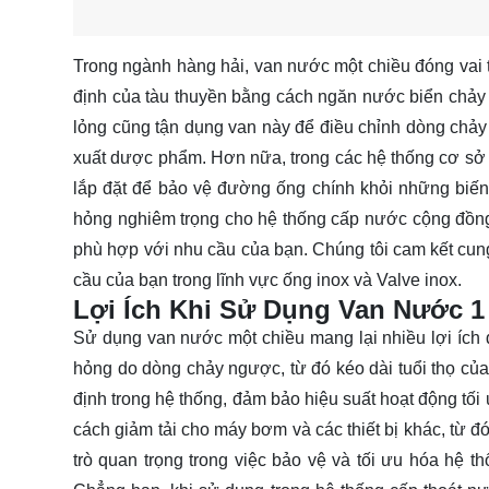
Trong ngành hàng hải, van nước một chiều đóng vai t
định của tàu thuyền bằng cách ngăn nước biển chảy n
lỏng cũng tận dụng van này để điều chỉnh dòng chảy
xuất dược phẩm. Hơn nữa, trong các hệ thống cơ sở
lắp đặt để bảo vệ đường ống chính khỏi những biến đ
hỏng nghiêm trọng cho hệ thống cấp nước cộng đồn
phù hợp với nhu cầu của bạn. Chúng tôi cam kết cun
cầu của bạn trong lĩnh vực ống inox và Valve inox.
Lợi Ích Khi Sử Dụng Van Nước 1
Sử dụng van nước một chiều mang lại nhiều lợi ích đ
hỏng do dòng chảy ngược, từ đó kéo dài tuổi thọ của 
định trong hệ thống, đảm bảo hiệu suất hoạt động tối
cách giảm tải cho máy bơm và các thiết bị khác, từ đ
trò quan trọng trong việc bảo vệ và tối ưu hóa hệ t