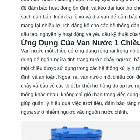
để đảm bảo hoạt động ổn định và kéo dài tuổi thọ c
sạch cặn bẩn, kiểm tra lò xo và đĩa van để đảm bảo 
mang lại nhiều lợi ích đáng kể cho các hệ thống dẫ
cấu tạo, nguyên lý hoạt động và yêu cầu kỹ thuật của 
Ứng Dụng Của Van Nước 1 Chiề
Van nước một chiều có ứng dụng rộng rãi trong nhiề
dụng để ngăn ngừa tình trạng nước chảy ngược, bảo
một chiều được sử dụng trong các hệ thống xử lý nư
định và an toàn. Ngoài ra, van nước một chiều còn đ
chảy và bảo vệ các thiết bị khỏi hư hỏng do áp lực 
thống khác nhau, không chỉ giới hạn trong việc cung
giúp quản lý hiệu quả việc tưới tiêu, đảm bảo rằng
ngừa sự ô nhiễm ngược vào nguồn nước chính.