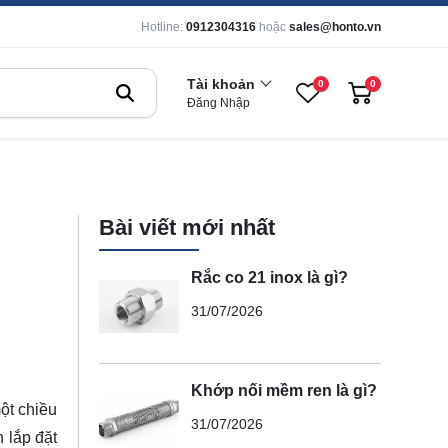
Hotline:
0912304316
hoặc
sales@honto.vn
Tài khoản
0
0
Đăng Nhập
Bài viết mới nhất
Rắc co 21 inox là gì?
31/07/2026
Khớp nối mềm ren là gì?
ột chiều
31/07/2026
h lắp đặt