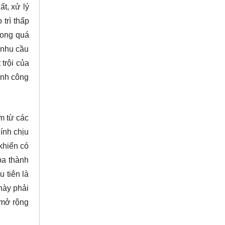
t, xử lý
trì thấp
rong quá
, nhu cầu
trội của
ành công
m từ các
ính chịu
khiển có
ba thành
 tiên là
này phải
 mở rộng