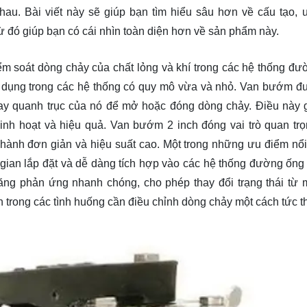
hau. Bài viết này sẽ giúp bạn
tìm hiểu
sâu hơn về cấu tạo, 
 đó giúp bạn có cái nhìn toàn diện hơn về sản phẩm này.
ểm soát dòng chảy của chất lỏng và khí trong các hệ thống đư
ử dụng trong các hệ thống có quy mô vừa và nhỏ. Van bướm đư
xoay quanh trục của nó để mở hoặc đóng dòng chảy. Điều này 
nh hoạt và hiệu quả. Van bướm 2 inch đóng vai trò quan trọ
ành đơn giản và hiệu suất cao. Một trong những ưu điểm nổi
ng gian lắp đặt và dễ dàng tích hợp vào các hệ thống đường ống 
ăng phản ứng nhanh chóng, cho phép thay đổi trạng thái từ
ch trong các tình huống cần điều chỉnh dòng chảy một cách tức t