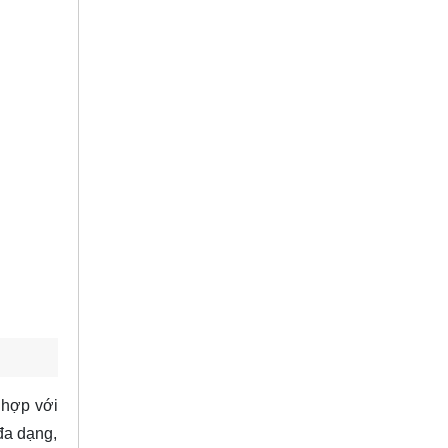
 hợp với
đa dạng,