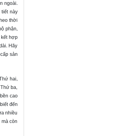
n ngoài.
tiết này
heo thời
 bộ phận,
 kết hợp
dài. Hãy
 cấp sản
 Thứ hai,
 Thứ ba,
 bền cao
biết đến
ra nhiều
h mà còn