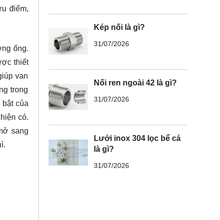
ưu điểm,
Kép nối là gì?
31/07/2026
ờng ống.
ợc thiết
giúp van
Nối ren ngoài 42 là gì?
ng trong
31/07/2026
 bật của
hiện có.
 mở sang
Lưới inox 304 lọc bể cá
hì.
là gì?
31/07/2026