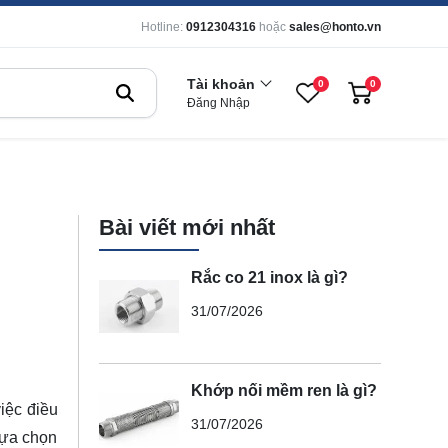
Hotline:
0912304316
hoặc
sales@honto.vn
Tài khoản
0
0
Đăng Nhập
Bài viết mới nhất
Rắc co 21 inox là gì?
31/07/2026
Khớp nối mềm ren là gì?
việc điều
31/07/2026
lựa chọn