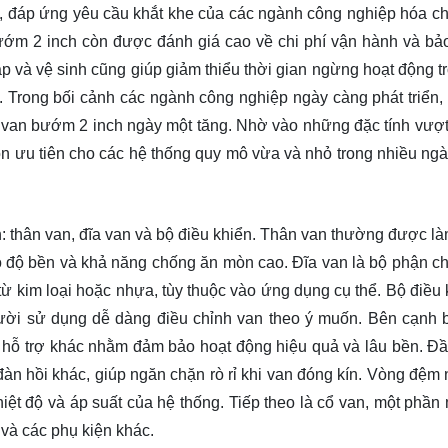
 đáp ứng yêu cầu khắt khe của các ngành công nghiệp hóa chấ
bướm 2 inch còn được đánh giá cao về chi phí vận hành và bảo 
ắp và vệ sinh cũng giúp giảm thiểu thời gian ngừng hoạt động t
ống. Trong bối cảnh các ngành công nghiệp ngày càng phát triển
 van bướm 2 inch ngày một tăng. Nhờ vào những đặc tính vượt 
ọn ưu tiên cho các hệ thống quy mô vừa và nhỏ trong nhiều ng
 thân van, đĩa van và bộ điều khiển. Thân van thường được là
o độ bền và khả năng chống ăn mòn cao. Đĩa van là bộ phận ch
ừ kim loại hoặc nhựa, tùy thuộc vào ứng dụng cụ thể. Bộ điều 
người sử dụng dễ dàng điều chỉnh van theo ý muốn. Bên cạnh 
hỗ trợ khác nhằm đảm bảo hoạt động hiệu quả và lâu bền. Đầu
àn hồi khác, giúp ngăn chặn rò rỉ khi van đóng kín. Vòng đệm 
ệt độ và áp suất của hệ thống. Tiếp theo là cổ van, một phần
 và các phụ kiện khác.