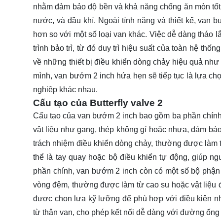
nhằm đảm bảo độ bền và khả năng chống ăn mòn tốt,
nước, và dầu khí. Ngoài tính năng và thiết kế, van 
hơn so với một số loại van khác. Việc dễ dàng tháo l
trình bảo trì, từ đó duy trì hiệu suất của toàn hệ th
về những thiết bị điều khiển dòng chảy hiệu quả như
mình, van bướm 2 inch hứa hẹn sẽ tiếp tục là lựa ch
nghiệp khác nhau.
Cấu tạo của Butterfly valve 2
Cấu tạo của van bướm 2 inch bao gồm ba phần chính:
vật liệu như gang, thép không gỉ hoặc nhựa, đảm bả
trách nhiệm điều khiển dòng chảy, thường được làm t
thể là tay quay hoặc bộ điều khiển tự động, giúp 
phần chính, van bướm 2 inch còn có một số bộ phận 
vòng đệm, thường được làm từ cao su hoặc vật liệu đ
được chọn lựa kỹ lưỡng để phù hợp với điều kiện nhi
từ thân van, cho phép kết nối dễ dàng với đường ống