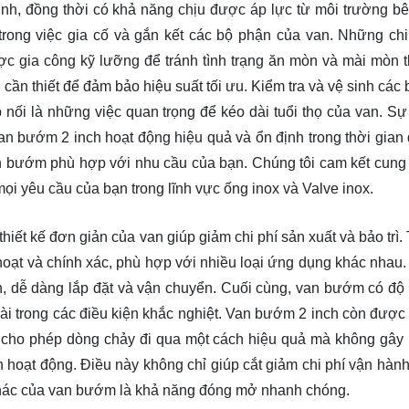
ịnh, đồng thời có khả năng chịu được áp lực từ môi trường bê
trong việc gia cố và gắn kết các bộ phận của van. Những chi 
ợc gia công kỹ lưỡng để tránh tình trạng ăn mòn và mài mòn t
 cần thiết để đảm bảo hiệu suất tối ưu. Kiểm tra và vệ sinh các
p nối là những việc quan trọng để kéo dài tuổi thọ của van. Sự
 van bướm 2 inch hoạt động hiệu quả và ổn định trong thời gian 
an bướm phù hợp với nhu cầu của bạn. Chúng tôi cam kết cung
ọi yêu cầu của bạn trong lĩnh vực ống inox và Valve inox.
hiết kế đơn giản của van giúp giảm chi phí sản xuất và bảo trì.
hoạt và chính xác, phù hợp với nhiều loại ứng dụng khác nhau.
, dễ dàng lắp đặt và vận chuyển. Cuối cùng, van bướm có độ
ài trong các điều kiện khắc nghiệt. Van bướm 2 inch còn được 
n cho phép dòng chảy đi qua một cách hiệu quả mà không gây 
ình hoạt động. Điều này không chỉ giúp cắt giảm chi phí vận hàn
khác của van bướm là khả năng đóng mở nhanh chóng.