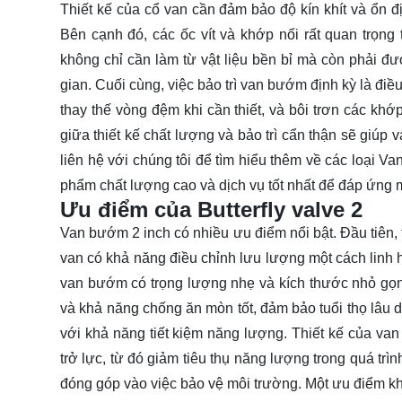
Thiết kế của cổ van cần đảm bảo độ kín khít và ổn đ
Bên cạnh đó, các ốc vít và khớp nối rất quan trọng 
không chỉ cần làm từ vật liệu bền bỉ mà còn phải đư
gian. Cuối cùng, việc bảo trì van bướm định kỳ là điều
thay thế vòng đệm khi cần thiết, và bôi trơn các khớ
giữa thiết kế chất lượng và bảo trì cẩn thận sẽ giúp
liên hệ
với chúng tôi để tìm hiểu thêm về các loại V
phẩm chất lượng cao và dịch vụ tốt nhất để đáp ứng m
Ưu điểm của Butterfly valve 2
Van bướm 2 inch có nhiều ưu điểm nổi bật. Đầu tiên, t
van có khả năng điều chỉnh lưu lượng một cách linh 
van bướm có trọng lượng nhẹ và kích thước nhỏ gọn
và khả năng chống ăn mòn tốt, đảm bảo tuổi thọ lâu d
với khả năng tiết kiệm năng lượng. Thiết kế của va
trở lực, từ đó giảm tiêu thụ năng lượng trong quá tr
đóng góp vào việc bảo vệ môi trường. Một ưu điểm 