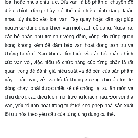
loại hoặc nhựa chịu lực. Đĩa van là bộ phận di chuyển để
điều chỉnh dòng chảy, có thể có nhiều hình dạng khác
nhau tùy thuộc vào loại van. Tay quay hoặc cần gạt giúp
người sử dụng điều khiển van một cách dễ dàng. Ngoài ra,
các bộ phận phụ trợ như vòng đệm, vòng kín cũng quan
trọng không kém để đảm bảo van hoạt động trơn tru và
không bị rò rỉ. Sau khi đã tìm hiểu về các bộ phận chính
của van vòi, việc hiểu rõ chức năng của từng phần là rất
quan trọng để đánh giá hiệu suất và độ bền của sản phẩm
này. Thân van, với vai trò là khung xương chịu áp lực từ
dòng chảy, phải được thiết kế để chống lại sự ăn mòn và
chịu được các điều kiện môi trường khác nhau. Đối với đĩa
van, yếu tố linh hoạt trong thiết kế cho phép nhà sản xuất
tối ưu hóa theo yêu cầu của từng ứng dụng cụ thể.