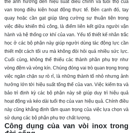
thể ảnh hưởng đến hiệu suất điều chỉnh và tuổi thọ của
van trong điều kiện hoạt động thực tế. Bên cạnh đó, tay
quay hoặc cần gạt giúp tăng cường sự thuận tiện trong
việc điều khiển thủ công, là điểm liên kết giữa người vận
hành và hệ thống cơ khí của van. Yếu tố thiết kế nhân trắc
học ở các bộ phận này giúp người dùng tác động lực cần
thiết một cách tối ưu mà không đòi hỏi quá nhiều sức lực.
Cuối cùng, không thể thiếu các thành phần phụ trợ như
vòng đệm và vòng kín. Chúng đóng vai trò quan trọng trong
việc ngăn chặn sự rò rỉ, là những thành tố nhỏ nhưng ảnh
hưởng lớn tới hiệu suất tổng thể của van. Việc kiểm tra và
bảo trì định kỳ các bộ phận này sẽ giúp duy trì hiệu quả
hoạt động và kéo dài tuổi thọ của van hiệu quả. Chính điều
này cũng khẳng định tầm quan trọng của việc lựa chọn và
sử dụng các bộ phận phụ trợ chất lượng.
Công dụng của van vòi inox trong