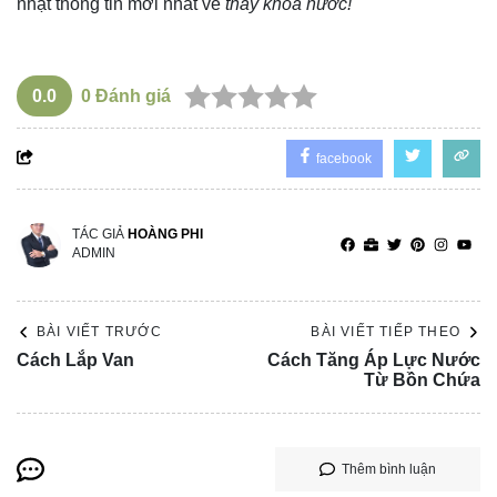
nhật thông tin mới nhất về
thay khoá nước!
0.0
0
Đánh giá
facebook
TÁC GIẢ
HOÀNG PHI
ADMIN
BÀI VIẾT TRƯỚC
BÀI VIẾT TIẾP THEO
Cách Lắp Van
Cách Tăng Áp Lực Nước
Từ Bồn Chứa
Thêm bình luận