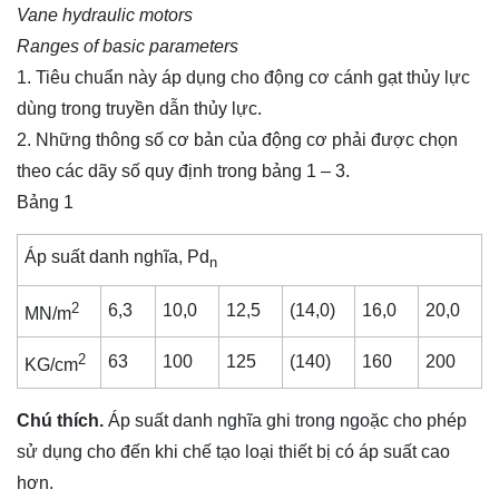
Vane hydraulic motors
Ranges of basic parameters
1. Tiêu chuẩn này áp dụng cho động cơ cánh gạt thủy lực
dùng trong truyền dẫn thủy lực.
2. Những thông số cơ bản của động cơ phải được chọn
theo các dãy số quy định trong bảng 1 – 3.
Bảng 1
Áp suất danh nghĩa, Pd
n
2
6,3
10,0
12,5
(14,0)
16,0
20,0
MN/m
2
63
100
125
(140)
160
200
KG/cm
Chú thích.
Áp suất danh nghĩa ghi trong ngoặc cho phép
sử dụng cho đến khi chế tạo loại thiết bị có áp suất cao
hơn.