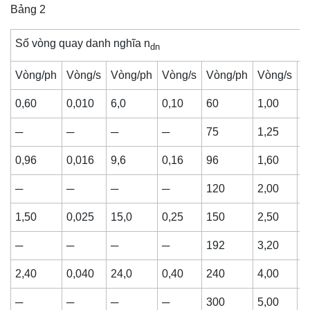
Bảng 2
Số vòng quay danh nghĩa n
dn
Vòng/ph
Vòng/s
Vòng/ph
Vòng/s
Vòng/ph
Vòng/s
V
0,60
0,010
6,0
0,10
60
1,00
6
─
─
─
─
75
1,25
7
0,96
0,016
9,6
0,16
96
1,60
9
─
─
─
─
120
2,00
1
1,50
0,025
15,0
0,25
150
2,50
1
─
─
─
─
192
3,20
1
2,40
0,040
24,0
0,40
240
4,00
2
─
─
─
─
300
5,00
3