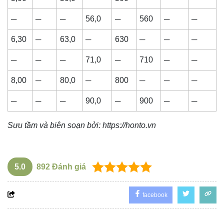
─
─
─
56,0
─
560
─
─
6,30
─
63,0
─
630
─
─
─
─
─
─
71,0
─
710
─
─
8,00
─
80,0
─
800
─
─
─
─
─
─
90,0
─
900
─
─
Sưu tầm và biên soạn bởi:
https://honto.vn
5.0
892
Đánh giá
facebook