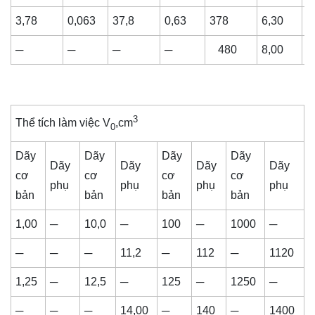
3,78
0,063
37,8
0,63
378
6,30
3
─
─
─
─
480
8,00
4
3
Thể tích làm việc V
,
cm
0
Dãy
Dãy
Dãy
Dãy
Dãy
Dãy
Dãy
Dãy
cơ
cơ
cơ
cơ
phụ
phụ
phụ
phụ
bản
bản
bản
bản
1,00
─
10,0
─
100
─
1000
─
─
─
─
11,2
─
112
─
1120
1,25
─
12,5
─
125
─
1250
─
─
─
─
14,00
─
140
─
1400