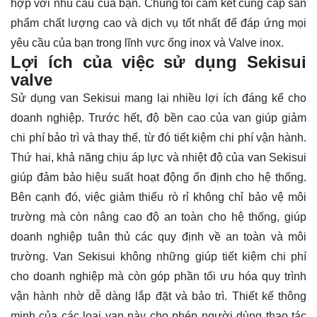
hợp với nhu cầu của bạn. Chúng tôi cam kết cung cấp sản
phẩm chất lượng cao và dịch vụ tốt nhất để đáp ứng mọi
yêu cầu của bạn trong lĩnh vực ống inox và Valve inox.
Lợi ích của việc sử dụng Sekisui
valve
Sử dụng van Sekisui mang lại nhiều lợi ích đáng kể cho
doanh nghiệp. Trước hết, độ bền cao của van giúp giảm
chi phí bảo trì và thay thế, từ đó tiết kiệm chi phí vận hành.
Thứ hai, khả năng chịu áp lực và nhiệt độ của van Sekisui
giúp đảm bảo hiệu suất hoạt động ổn định cho hệ thống.
Bên cạnh đó, việc giảm thiểu rò rỉ không chỉ bảo vệ môi
trường mà còn nâng cao độ an toàn cho hệ thống, giúp
doanh nghiệp tuân thủ các quy định về an toàn và môi
trường. Van Sekisui không những giúp tiết kiệm chi phí
cho doanh nghiệp mà còn góp phần tối ưu hóa quy trình
vận hành nhờ dễ dàng lắp đặt và bảo trì. Thiết kế thông
minh của các loại van này cho phép người dùng thao tác