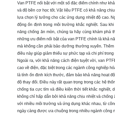
Van PTFE nổi bật với một số đặc điểm chính như khả
và độ bền cơ học tốt. Vật liệu PTFE có khả năng chị
lựa chọn lý tưởng cho các ứng dụng nhiệt độ cao. N
động ổn định trong môi trường khắc nghiệt. Sau kh
năng chống ăn mòn, chúng ta hãy cùng khám phá thê
những ưu điểm nổi bật của van PTFE chính là khả năng
mà không cần phải bảo dưỡng thường xuyên. Thêm v
điều này giúp giảm thiểu sự phức tạp và chi phí trong
Ngoài ra, với khả năng cách điện tuyệt vời, van PT
cao về điện, đặc biệt trong các ngành công nghiệp h
là tính ổn định kích thước, đảm bảo khả năng hoạt độ
độ thay đổi. Điều này rất quan trọng trong các hệ th
chống tia cực tím và điều kiện thời tiết khắc nghiệt
không chỉ hấp dẫn bởi khả năng chịu nhiệt và chống
với nhiều môi trường và ứng dụng khác nhau, từ công
ngày càng được ưa chuộng trong nhiều ngành công n