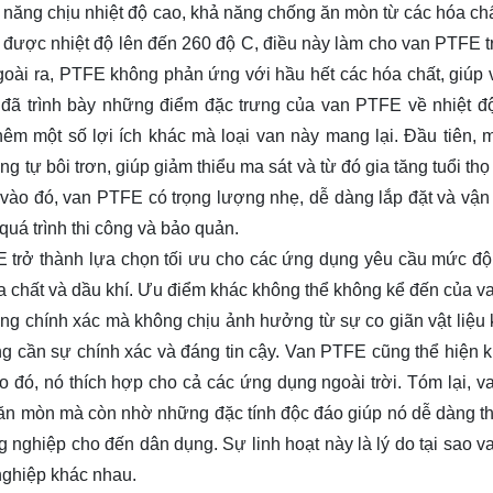
 năng chịu nhiệt độ cao, khả năng chống ăn mòn từ các hóa ch
u được nhiệt độ lên đến 260 độ C, điều này làm cho van PTFE t
goài ra, PTFE không phản ứng với hầu hết các hóa chất, giúp 
i đã trình bày những điểm đặc trưng của van PTFE về nhiệt đ
m một số lợi ích khác mà loại van này mang lại. Đầu tiên, m
 tự bôi trơn, giúp giảm thiểu ma sát và từ đó gia tăng tuổi thọ
ào đó, van PTFE có trọng lượng nhẹ, dễ dàng lắp đặt và vận
 quá trình thi công và bảo quản.
FE trở thành lựa chọn tối ưu cho các ứng dụng yêu cầu mức độ
óa chất và dầu khí. Ưu điểm khác không thể không kể đến của 
ng chính xác mà không chịu ảnh hưởng từ sự co giãn vật liệu k
ống cần sự chính xác và đáng tin cậy. Van PTFE cũng thể hiện 
, do đó, nó thích hợp cho cả các ứng dụng ngoài trời. Tóm lại, 
 ăn mòn mà còn nhờ những đặc tính độc đáo giúp nó dễ dàng th
 nghiệp cho đến dân dụng. Sự linh hoạt này là lý do tại sao 
ghiệp khác nhau.