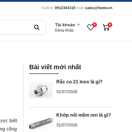
Hotline:
0912304316
hoặc
sales@honto.vn
Tài khoản
0
0
Đăng Nhập
Bài viết mới nhất
Rắc co 21 inox là gì?
31/07/2026
Khớp nối mềm ren là gì?
ược biết
31/07/2026
ụng công