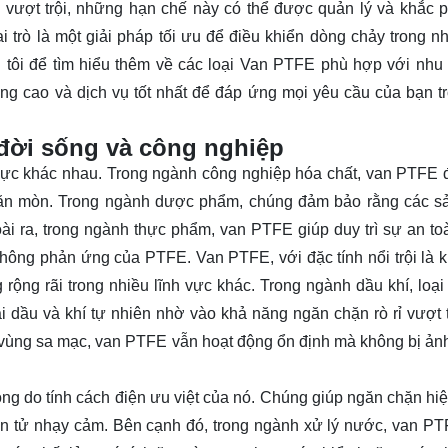
E vượt trội, những hạn chế này có thể được quản lý và khắc 
 trò là một giải pháp tối ưu để điều khiển dòng chảy trong n
 tôi để tìm hiểu thêm về các loại Van PTFE phù hợp với nhu
g cao và dịch vụ tốt nhất để đáp ứng mọi yêu cầu của bạn tr
đời sống và công nghiệp
 vực khác nhau. Trong ngành công nghiệp hóa chất, van PTFE
 ăn mòn. Trong ngành dược phẩm, chúng đảm bảo rằng các 
oài ra, trong ngành thực phẩm, van PTFE giúp duy trì sự an to
hông phản ứng của PTFE. Van PTFE, với đặc tính nổi trội là 
ộng rãi trong nhiều lĩnh vực khác. Trong ngành dầu khí, loại
 dầu và khí tự nhiên nhờ vào khả năng ngăn chặn rò rỉ vượt t
ay vùng sa mạc, van PTFE vẫn hoạt động ổn định mà không bị ả
ng do tính cách điện ưu việt của nó. Chúng giúp ngăn chặn hi
iện tử nhạy cảm. Bên cạnh đó, trong ngành xử lý nước, van P