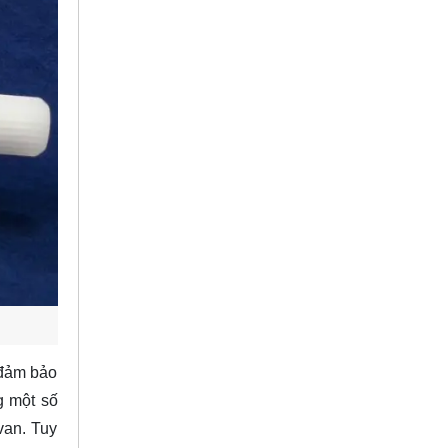
 đảm bảo
g một số
van. Tuy