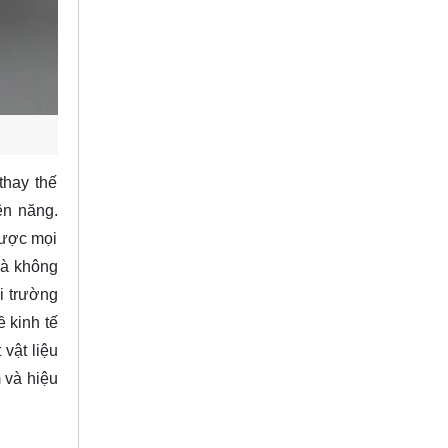
thay thế
ện năng.
được mọi
mà không
i trường
ề kinh tế
vật liệu
 và hiệu