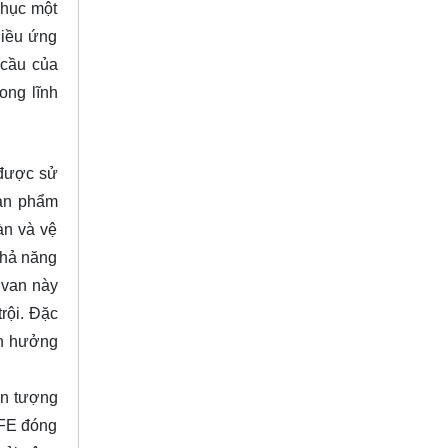
phục một
hiều ứng
 cầu của
ong lĩnh
 được sử
sản phẩm
àn và vệ
khả năng
 van này
rội. Đặc
nh hưởng
ện tượng
TFE đóng