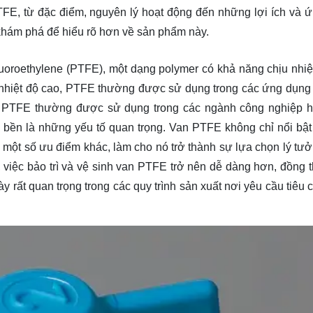
PTFE, từ đặc điểm, nguyên lý hoạt động đến những lợi ích và 
khám phá
để hiểu rõ hơn về sản phẩm này.
fluoroethylene (PTFE), một dạng polymer có khả năng chịu nhiệ
ợc nhiệt độ cao, PTFE thường được sử dụng trong các ứng dụng
 PTFE thường được sử dụng trong các ngành công nghiệp h
bền là những yếu tố quan trọng. Van PTFE không chỉ nổi bật
một số ưu điểm khác, làm cho nó trở thành sự lựa chọn lý tưở
, việc bảo trì và vệ sinh van PTFE trở nên dễ dàng hơn, đồng t
ày rất quan trọng trong các quy trình sản xuất nơi yêu cầu tiêu