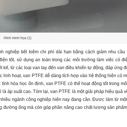
Hình minh họa (1)
nh nghiệp tiết kiệm chi phí dài hạn bằng cách giảm nhu cầu 
iện tốt, sử dụng an toàn trong các môi trường làm việc có đi
t kế, từ các loại van tay đến van điều khiển tự động, đáp ứng 
c linh hoạt, van PTFE dễ dàng tích hợp vào hệ thống hiện có 
 tính hóa học ổn định, van PTFE có thể hoạt động tốt trong mô
 là áp suất cao. Tóm lại, van PTFE là một giải pháp hiệu quả v
 nhiều ngành công nghiệp hiện nay đang cần. Được làm từ một 
ống đường ống mà còn góp phần nâng cao chất lượng sản phẩm