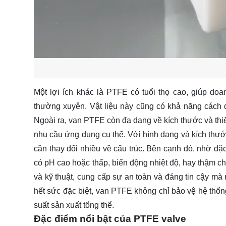
Một lợi ích khác là PTFE có tuổi thọ cao, giúp doa
thường xuyên. Vật liệu này cũng có khả năng cách đ
Ngoài ra, van PTFE còn đa dạng về kích thước và thiế
nhu cầu ứng dụng cụ thể. Với hình dạng và kích thướ
cần thay đổi nhiều về cấu trúc. Bên cạnh đó, nhờ đặc
có pH cao hoặc thấp, biến động nhiệt độ, hay thậm chí
và kỹ thuật, cung cấp sự an toàn và đáng tin cậy mà
hết sức đặc biệt, van PTFE không chỉ bảo vệ hệ th
suất sản xuất tổng thể.
Đặc điểm nổi bật của PTFE valve