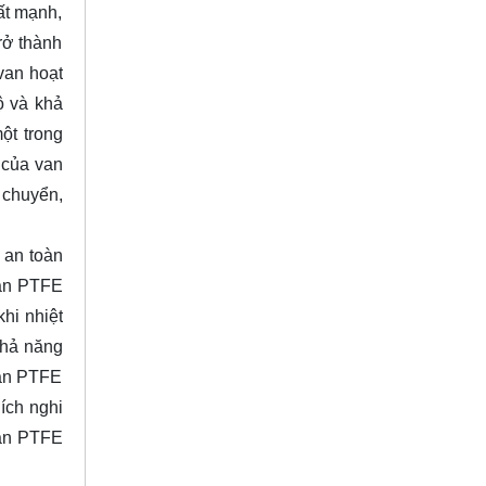
ất mạnh,
rở thành
van hoạt
ộ và khả
ột trong
 của van
 chuyển,
 an toàn
van PTFE
hi nhiệt
khả năng
van PTFE
ích nghi
van PTFE