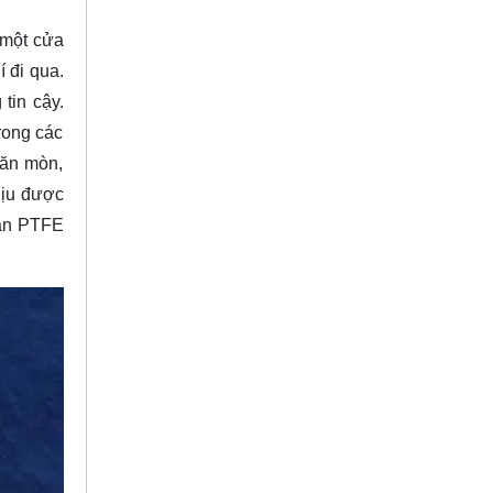
 một cửa
 đi qua.
tin cậy.
rong các
 ăn mòn,
hịu được
van PTFE