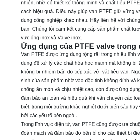
nhiên, nhờ có thiết kế thông minh và chất liệu PTF
cách hiệu quả. Điều này giúp van PTFE giữ vững vai
dụng công nghiệp khác nhau. Hãy
liên hệ
với chúng
bạn. Chúng tôi cam kết cung cấp sản phẩm chất lượn
vực ống inox và Valve inox.
Ứng dụng của PTFE valve trong 
Van PTFE được ứng dụng rộng rãi trong nhiều lĩnh
dụng để xử lý các chất hóa học mạnh mà không bị
không bị nhiễm bẩn do tiếp xúc với vật liệu van. Ng
sinh của sản phẩm nhờ vào đặc tính không dính và k
chống ăn mòn và chịu nhiệt cao, còn được ứng dụng r
đảm bảo an toàn và hiệu quả khi vận chuyển các loại
biệt, trong môi trường khắc nghiệt dưới biển sâu h
bởi các yếu tố bên ngoài.
Trong lĩnh vực điện tử, van PTFE cũng được ưa chuộ
đoản mạch và đảm bảo độ bền bỉ cho các thiết bị đ