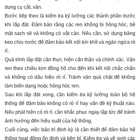
dụng cụ cắt, vặn.
Bước tiếp theo là kiểm tra kỹ lưỡng các thành phần trước
khi lắp đặt. Đảm bảo rằng các ren không bị hỏng hóc, bề
mặt sạch sẽ và không có vật cản. Nếu cần, sử dụng băng
keo chịu nước để đảm bảo kết nối kín khít và ngăn ngừa rò
rỉ.
Quá trình lắp đặt cần thực hiện cẩn thận và chính xác. Vặn
ren theo chiều kim đồng hồ cho đến khi kết nối chắc chắn
và không có dấu hiệu rò rỉ. Tránh vặn quá chặt để không
làm biến dạng hoặc hỏng hóc ren.
Sau khi lắp đặt xong, cần kiểm tra kỹ lưỡng toàn bộ hệ
thống để đảm bảo không có rò rỉ hay vấn đề kỹ thuật nào.
Nếu phát hiện có rò rỉ, cần khắc phục ngay lập tức để tránh
ảnh hưởng đến hiệu suất của hệ thống.
Cuối cùng, việc bảo trì định kỳ là cần thiết để đảm bảo hệ
thống hoạt động ổn định và bền bỉ. Kiểm tra và vệ sinh các