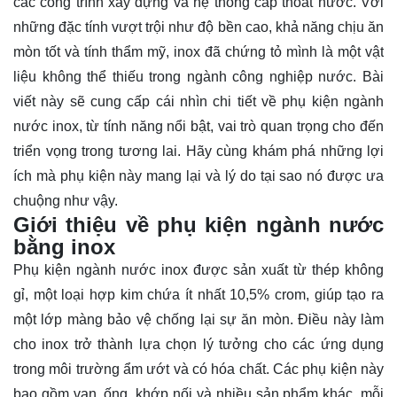
các công trình xây dựng và hệ thống cấp thoát nước. Với
những đặc tính vượt trội như độ bền cao, khả năng chịu ăn
mòn tốt và tính thẩm mỹ, inox đã chứng tỏ mình là một vật
liệu không thể thiếu trong ngành công nghiệp nước. Bài
viết này sẽ cung cấp cái nhìn chi tiết về phụ kiện ngành
nước inox, từ tính năng nổi bật, vai trò quan trọng cho đến
triển vọng trong tương lai. Hãy cùng
khám phá
những lợi
ích mà phụ kiện này mang lại và lý do tại sao nó được ưa
chuộng như vậy.
Giới thiệu về phụ kiện ngành nước
bằng inox
Phụ kiện ngành nước inox được sản xuất từ thép không
gỉ, một loại hợp kim chứa ít nhất 10,5% crom, giúp tạo ra
một lớp màng bảo vệ chống lại sự ăn mòn. Điều này làm
cho inox trở thành lựa chọn lý tưởng cho các ứng dụng
trong môi trường ẩm ướt và có hóa chất. Các phụ kiện này
bao gồm van, ống, khớp nối và nhiều sản phẩm khác, mỗi