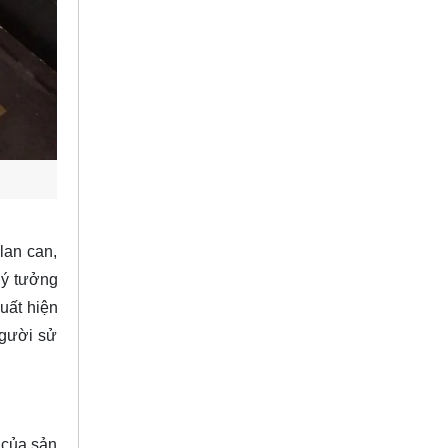
lan can,
 lý tưởng
uất hiện
người sử
 của sản