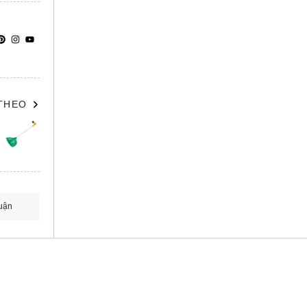
 THEO
uận